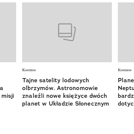
Kosmos
Kosmos
ć
Tajne satelity lodowych
Plane
ia
olbrzymów. Astronomowie
Neptu
misji
znaleźli nowe księżyce dwóch
bardz
planet w Układzie Słonecznym
doty