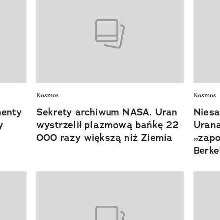
Kosmos
Kosmos
menty
Sekrety archiwum NASA. Uran
Niesa
y
wystrzelił plazmową bańkę 22
Urana
000 razy większą niż Ziemia
„zap
Berke