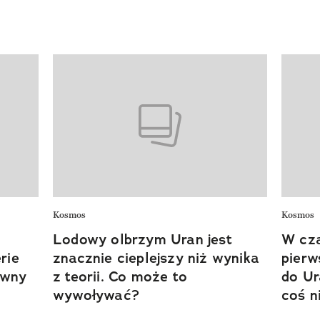
Kosmos
Kosmos
Lodowy olbrzym Uran jest
W cza
rie
znacznie cieplejszy niż wynika
pierws
ywny
z teorii. Co może to
do Ur
wywoływać?
coś n