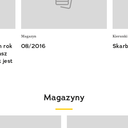
Magazyn
Kierunki
n rok
08/2016
Skarb
asz
 jest
Magazyny
 4 z 4