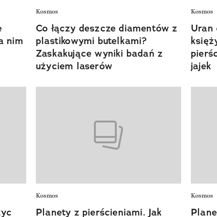
Kosmos
Kosmos
e
Co łączy deszcze diamentów z
Uran 
a nim
plastikowymi butelkami?
księż
Zaskakujące wyniki badań z
pierś
użyciem laserów
jajek
Kosmos
Kosmos
życ
Planety z pierścieniami. Jak
Plane