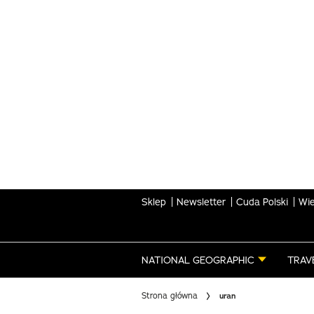
Skip
to
main
content
Sklep
Newsletter
Cuda Polski
Wie
NATIONAL GEOGRAPHIC
TRAV
Strona główna
uran