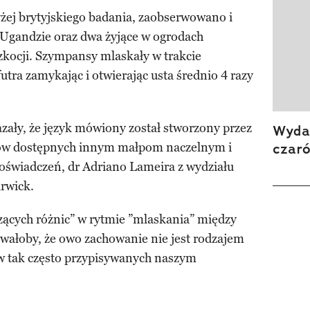
ej brytyjskiego badania, zaobserwowano i
Ugandzie oraz dwa żyjące w ogrodach
zkocji. Szympansy mlaskały w trakcie
tra zamykając i otwierając usta średnio 4 razy
zały, że język mówiony został stworzony przez
Wydan
ków dostępnych innym małpom naczelnym i
czar
oświadczeń, dr Adriano Lameira z wydziału
rwick.
czących różnic” w rytmie ”mlaskania” między
wałoby, że owo zachowanie nie jest rodzajem
w tak często przypisywanych naszym