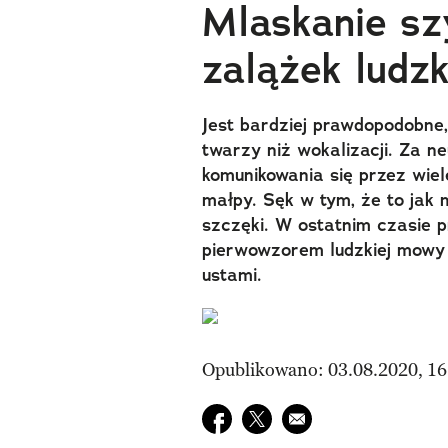
Mlaskanie s
zalążek ludz
Jest bardziej prawdopodobne
twarzy niż wokalizacji. Za n
komunikowania się przez wie
małpy. Sęk w tym, że to jak 
szczęki. W ostatnim czasie 
pierwowzorem ludzkiej mowy 
ustami.
Opublikowano: 03.08.2020, 16
Udostępnij na facebook
Udostępnij na twitter
E-mail do przyjaciela