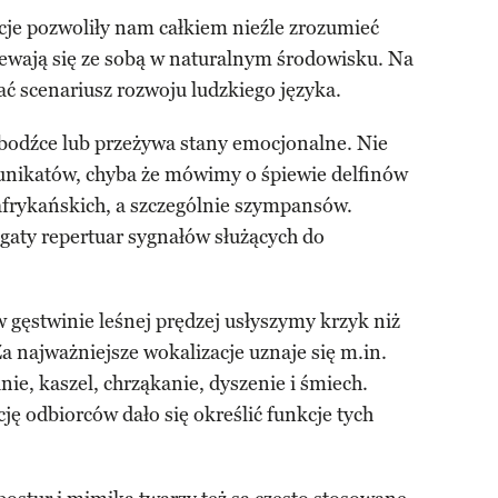
je pozwoliły nam całkiem nieźle zrozumieć
ewają się ze sobą w naturalnym środowisku. Na
ć scenariusz rozwoju ludzkiego języka.
 bodźce lub przeżywa stany emocjonalne. Nie
unikatów, chyba że mówimy o śpiewie delfinów
afrykańskich, a szczególnie szympansów.
gaty repertuar sygnałów służących do
w gęstwinie leśnej prędzej usłyszymy krzyk niż
 najważniejsze wokalizacje uznaje się m.in.
nie, kaszel, chrząkanie, dyszenie i śmiech.
ję odbiorców dało się określić funkcje tych