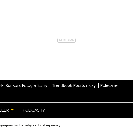
lki Konkurs Fotograficzny
Trendbook Podróżniczy
Polecane
ELER
PODCASTY
zympansów to zalążek ludzkiej mowy