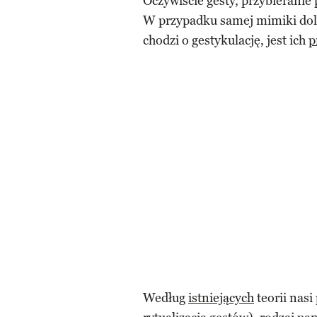
Oczywiście gesty, przybieranie 
W przypadku samej mimiki doli
chodzi o gestykulację, jest ich
p
Według
istniejących
teorii nasi