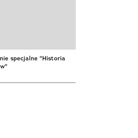
ie specjalne "Historia
ów"