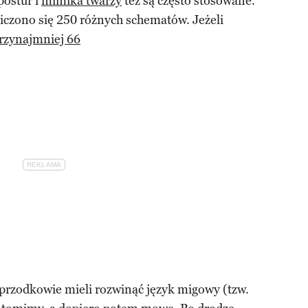
postur i
mimika twarzy
też są często stosowane.
czono się 250 różnych schematów. Jeżeli
rzynajmniej 66
 przodkowie mieli rozwinąć język migowy (tzw.