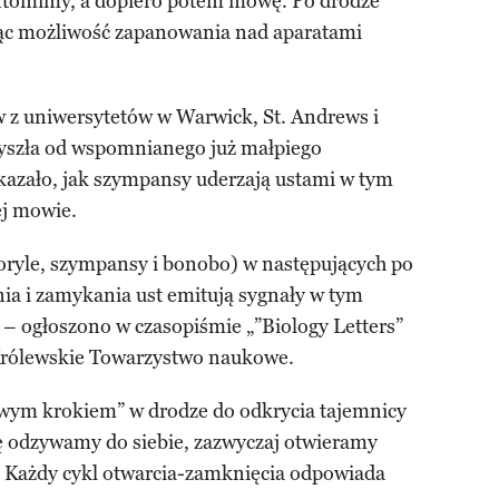
pantomimy, a dopiero potem mowę. Po drodze
ając możliwość zapanowania nad aparatami
 z uniwersytetów w Warwick, St. Andrews i
yszła od wspomnianego już małpiego
azało, jak szympansy uderzają ustami w tym
j mowie.
goryle, szympansy i bonobo) w następujących po
nia i zamykania ust emitują sygnały w tym
 ogłoszono w czasopiśmie „”Biology Letters”
 Królewskie Towarzystwo naukowe.
owym krokiem” w drodze do odkrycia tajemnicy
ię odzywamy do siebie, zazwyczaj otwieramy
ę. Każdy cykl otwarcia-zamknięcia odpowiada