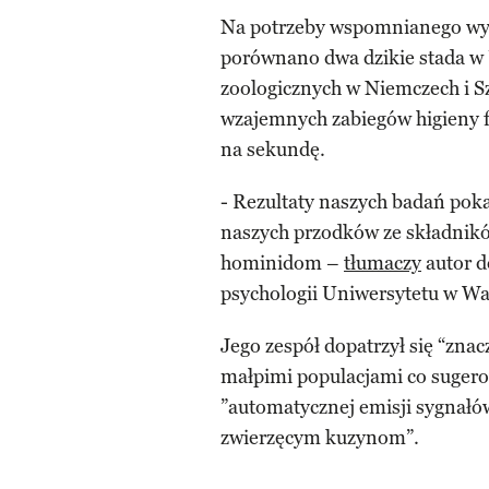
Na potrzeby wspomnianego wyż
porównano dwa dzikie stada w 
zoologicznych w Niemczech i S
wzajemnych zabiegów higieny fu
na sekundę.
- Rezultaty naszych badań poka
naszych przodków ze składni
hominidom –
tłumaczy
autor d
psychologii Uniwersytetu w Wa
Jego zespół dopatrzył się “zna
małpimi populacjami co sugero
”automatycznej emisji sygnałó
zwierzęcym kuzynom”.