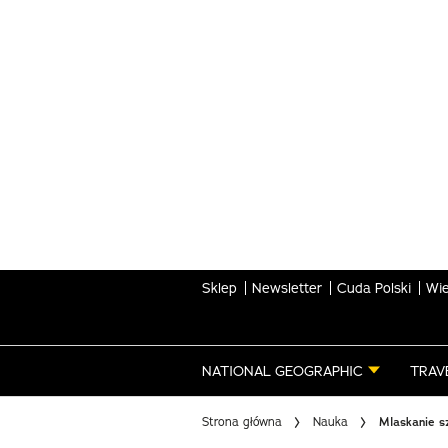
Skip
to
main
content
Sklep
Newsletter
Cuda Polski
Wie
NATIONAL GEOGRAPHIC
TRAV
Strona główna
Nauka
Mlaskanie s