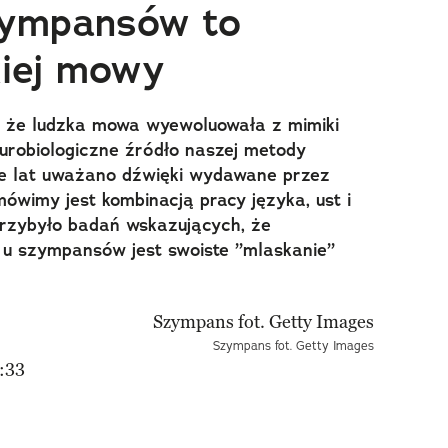
zympansów to
kiej mowy
, że ludzka mowa wyewoluowała z mimiki
eurobiologiczne źródło naszej metody
le lat uważano dźwięki wydawane przez
mówimy jest kombinacją pracy języka, ust i
przybyło badań wskazujących, że
u szympansów jest swoiste ”mlaskanie”
Szympans fot. Getty Images
:33