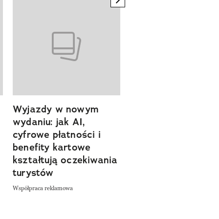
Wyjazdy w nowym
Tam, gdzie kończy 
wydaniu: jak AI,
asfalt, zaczyna się
cyfrowe płatności i
spokój. Wyrusz
benefity kartowe
szlakiem miejsc, kt
kształtują oczekiwania
pozwalają zwolnić 
turystów
odkrywać Polskę bl
natury
Współpraca reklamowa
Współpraca reklamowa