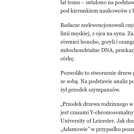
lat temu – ustalono na podstaw
pod kierunkiem naukowców z Un
Badacze zsekwencjonowali cz
linii męskiej, z ojca na syna. 
również bonobo, goryli i oran
mitochondrialne DNA, przekazyw
córkę.
Pozwoliło to stworzenie drzew
ze sobą. Na podstawie analiz 
żył przodek szympansów.
„Przodek drzewa rodzinnego 
jest czasami Y-chromosomalnym
University of Leicester. Jak d
„Adamowie” w przypadku posz