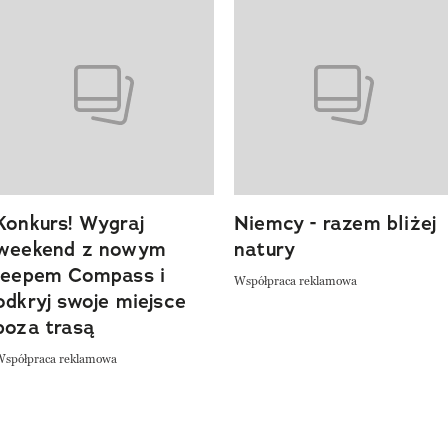
o 4 z 20
Konkurs! Wygraj
Niemcy - razem bliżej
weekend z nowym
natury
Jeepem Compass i
Współpraca reklamowa
odkryj swoje miejsce
poza trasą
Współpraca reklamowa