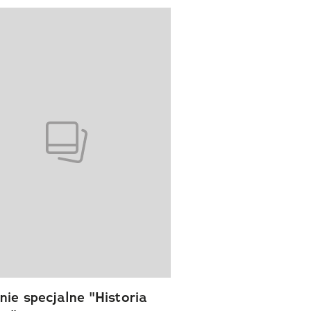
wanie elementu 1 z 1
ie specjalne "Historia