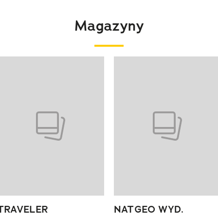
Magazyny
 4 z 4
TRAVELER
NATGEO WYD.