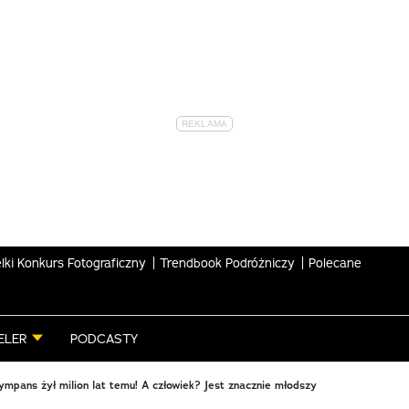
lki Konkurs Fotograficzny
Trendbook Podróżniczy
Polecane
ELER
PODCASTY
ympans żył milion lat temu! A człowiek? Jest znacznie młodszy