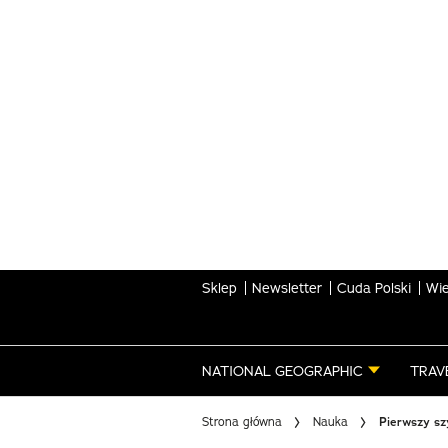
Skip
to
main
content
Sklep
Newsletter
Cuda Polski
Wie
NATIONAL GEOGRAPHIC
TRAV
Strona główna
Nauka
Pierwszy sz