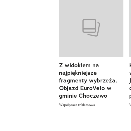
Pokazywanie elementów od 1 d
Z widokiem na
najpiękniejsze
fragmenty wybrzeża.
Objazd EuroVelo w
gminie Choczewo
Współpraca reklamowa