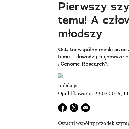
Pierwszy szy
temu! A czło
młodszy
Ostatni wspólny męski prapr
temu – dowodzą najnowsze b
„Genome Research”.
redakcja
Opublikowano: 29.02.2016, 11
Udostępnij na facebook
Udostępnij na twitter
E-mail do przyjaciela
Ostatni wspólny przodek szym