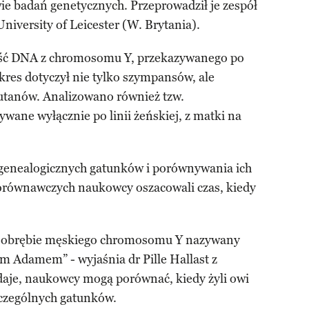
ie badań genetycznych. Przeprowadził je zespół
iversity of Leicester (W. Brytania).
ęść DNA z chromosomu Y, przekazywanego po
Zakres dotyczył nie tylko szympansów, ale
gutanów. Analizowano również tzw.
ane wyłącznie po linii żeńskiej, z matki na
 genealogicznych gatunków i porównywania ich
porównawczych naukowcy oszacowali czas, kiedy
w obrębie męskiego chromosomu Y nazywany
 Adamem” - wyjaśnia dr Pille Hallast z
odaje, naukowcy mogą porównać, kiedy żyli owi
czególnych gatunków.