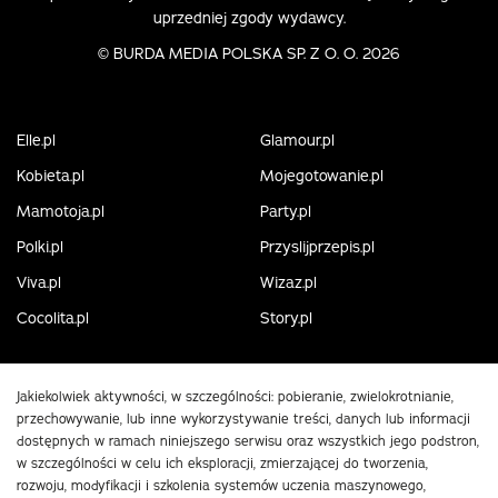
uprzedniej zgody wydawcy.
©
BURDA MEDIA POLSKA SP. Z O. O. 2026
Elle.pl
Glamour.pl
Kobieta.pl
Mojegotowanie.pl
Mamotoja.pl
Party.pl
Polki.pl
Przyslijprzepis.pl
Viva.pl
Wizaz.pl
Cocolita.pl
Story.pl
Jakiekolwiek aktywności, w szczególności: pobieranie, zwielokrotnianie,
przechowywanie, lub inne wykorzystywanie treści, danych lub informacji
dostępnych w ramach niniejszego serwisu oraz wszystkich jego podstron,
w szczególności w celu ich eksploracji, zmierzającej do tworzenia,
rozwoju, modyfikacji i szkolenia systemów uczenia maszynowego,