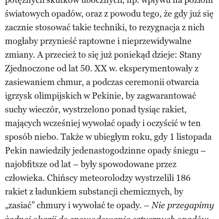
światowych opadów, oraz z powodu tego, że gdy już się
zacznie stosować takie techniki, to rezygnacja z nich
mogłaby przynieść raptowne i nieprzewidywalne
zmiany. A przecież to się już poniekąd dzieje: Stany
Zjednoczone od lat 50. XX w. eksperymentowały z
zasiewaniem chmur, a podczas ceremonii otwarcia
igrzysk olimpijskich w Pekinie, by zagwarantować
suchy wieczór, wystrzelono ponad tysiąc rakiet,
mających wcześniej wywołać opady i oczyścić w ten
sposób niebo. Także w ubiegłym roku, gdy 1 listopada
Pekin nawiedziły jedenastogodzinne opady śniegu –
najobfitsze od lat – były spowodowane przez
człowieka. Chińscy meteorolodzy wystrzelili 186
rakiet z ładunkiem substancji chemicznych, by
„zasiać” chmury i wywołać te opady.
– Nie przegapimy