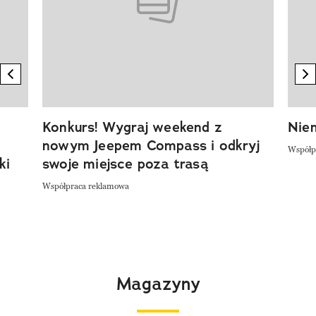
previous element
n
Konkurs! Wygraj weekend z
Niem
nowym Jeepem Compass i odkryj
Współp
ki
swoje miejsce poza trasą
Współpraca reklamowa
Magazyny