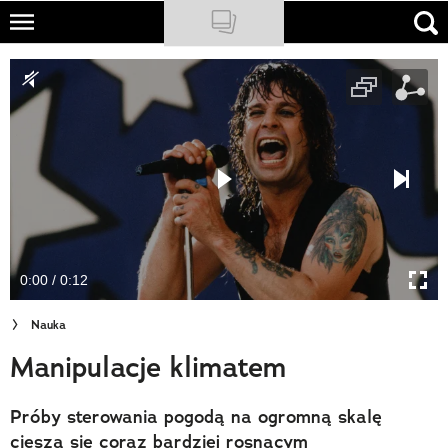
Skip
to
NATIONAL GEOGRAPHIC
main
content
TRAVELER
PODCASTY
Sklep
Newsletter
0:00 / 0:12
Cuda Polski
Nauka
Wielki Konkurs Fotograficzny
Manipulacje klimatem
Trendbook Podróżniczy
Próby sterowania pogodą na ogromną skalę
Polecane
cieszą się coraz bardziej rosnącym