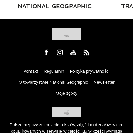
NATIONAL GEOGRAPHIC
TRA
Visit us on Facebook
Visit us on Instagram
Visit us on Youtube
Visit us on Rss
Kontakt
Regulamin
Polityka prywatności
O towarzystwie National Geographic
Newsletter
Moje zgody
Dalsze rozpowszechnianie tekstów, zdjęć i materiałów wideo
opublikowanych w serwisie w całości lub w części wymaga