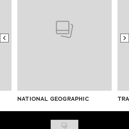
previous element
n
NATIONAL GEOGRAPHIC
TRA