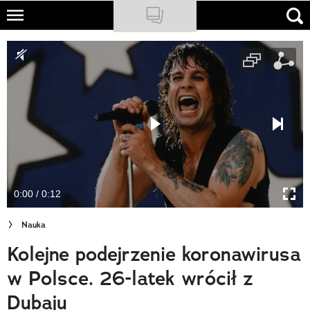
Skip
to
NATIONAL GEOGRAPHIC
main
content
TRAVELER
PODCASTY
Sklep
Newsletter
0:00 / 0:12
Cuda Polski
Nauka
Wielki Konkurs Fotograficzny
Kolejne podejrzenie koronawirusa
Trendbook Podróżniczy
w Polsce. 26-latek wrócił z
Polecane
Dubaju