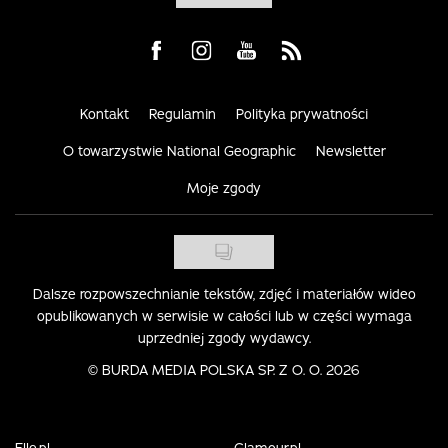
Visit us on Facebook
Visit us on Instagram
Visit us on Youtube
Visit us on Rss
Kontakt
Regulamin
Polityka prywatności
O towarzystwie National Geographic
Newsletter
Moje zgody
Dalsze rozpowszechnianie tekstów, zdjęć i materiałów wideo
opublikowanych w serwisie w całości lub w części wymaga
uprzedniej zgody wydawcy.
©
BURDA MEDIA POLSKA SP. Z O. O. 2026