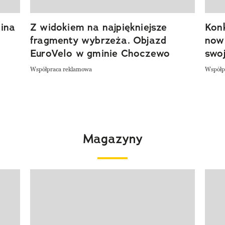
ina
Z widokiem na najpiękniejsze
Kon
fragmenty wybrzeża. Objazd
now
EuroVelo w gminie Choczewo
swoj
Współpraca reklamowa
Współp
Magazyny
Pokazywanie elementu 1 z 4