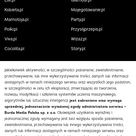
Elle.pl
Glamour.pl
Kobieta.pl
Mojegotowanie.pl
Mamotoja.pl
Party.pl
Polki.pl
Przyslijprzepis.pl
Viva.pl
Wizaz.pl
Cocolita.pl
Story.pl
Jakiekolwiek aktywności, w szczególności: pobieranie, zwielokrotnianie,
przechowywanie, lub inne wykorzystywanie treści, danych lub informacji
dostępnych w ramach niniejszego serwisu oraz wszystkich jego podstron,
w szczególności w celu ich eksploracji, zmierzającej do tworzenia,
rozwoju, modyfikacji i szkolenia systemów uczenia maszynowego,
algorytmów lub sztucznej inteligencji
jest zabronione oraz wymaga
uprzedniej, jednoznacznie wyrażonej zgody administratora serwisu –
Burda Media Polska sp. z o.o.
Obowiązek uzyskania wyraźnej i
jednoznacznej zgody wymagany jest bez względu sposób pobierania,
zwielokrotniania, przechowywania lub innego wykorzystywania treści,
danych lub informacji dostępnych w ramach niniejszego serwisu oraz