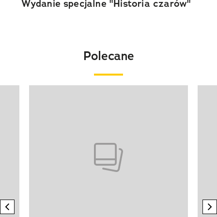
Wydanie specjalne "Historia czarów"
Polecane
Pokazywanie elementu 1 z 20
previous element
n