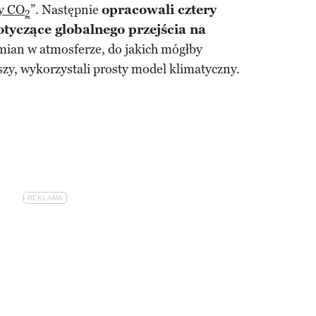
zy CO
”. Następnie
opracowali cztery
2
tyczące globalnego przejścia na
mian w atmosferze, do jakich mógłby
zy, wykorzystali prosty model klimatyczny.