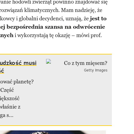
anie hodowli zwierząt powinno znajdować się
h rozwiązań klimatycznych. Mam nadzieję, że
kowcy i globalni decydenci, uznają, że
jest to
ziej bezpośrednia szansa na odwrócenie
znych
i wykorzystają tę okazję – mówi prof.
Ludzkość musi
ść
Getty Images
tować planetę?
 Część
iększość
właśnie z
a s...