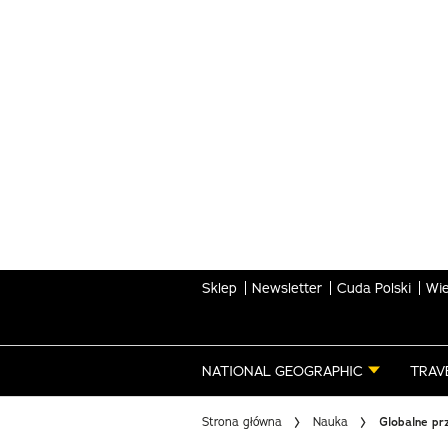
Skip
to
main
content
Sklep
Newsletter
Cuda Polski
Wie
NATIONAL GEOGRAPHIC
TRAV
Strona główna
Nauka
Globalne pr