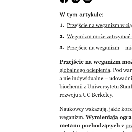
W tym artykule:
Przejście na weganizm w cią
Weganizm może zatrzymać g
Przejście na weganizm – mię
Przejście na weganizm moż
globalnego ocieplenia
. Pod war
a nie indywidualne – udowadni
biochemii z Uniwersytetu Stanf
rozwoju z UC Berkeley.
Naukowcy wskazują, jakie korzy
weganizm.
Wymieniają ogran
metanu pochodzących z
pr