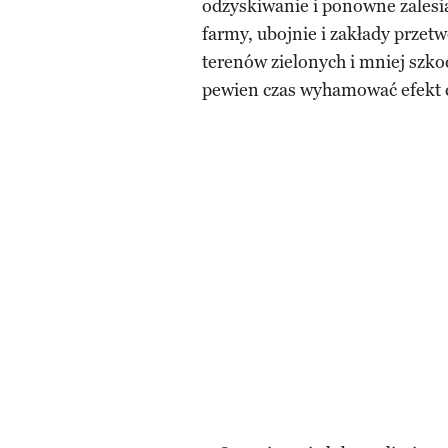
odzyskiwanie i ponowne zales
farmy, ubojnie i zakłady przet
terenów zielonych i mniej szk
pewien czas wyhamować efekt c