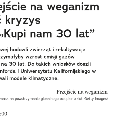
ejście na weganizm
 kryzys
 „Kupi nam 30 lat”
ej hodowli zwierząt i rekultywacja
rzymałyby wzrost emisji gazów
na 30 lat. Do takich wniosków doszli
forda i Uniwersytetu Kalifornijskiego w
wali modele klimatyczne.
zansa na powstrzymanie globalnego ocieplenia (fot. Getty Images)
:00