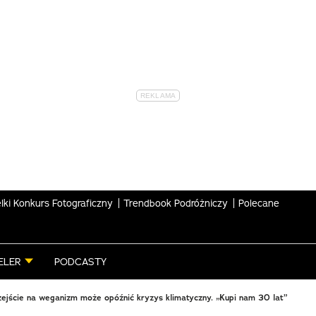
lki Konkurs Fotograficzny
Trendbook Podróżniczy
Polecane
ELER
PODCASTY
zejście na weganizm może opóźnić kryzys klimatyczny. „Kupi nam 30 lat”