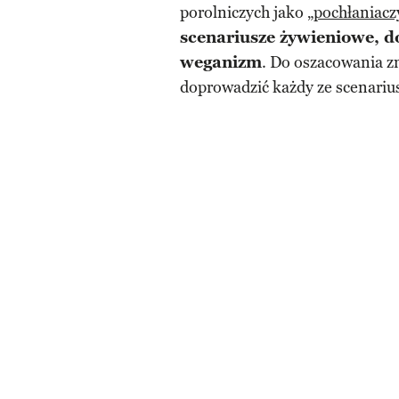
porolniczych jako
„pochłaniac
scenariusze żywieniowe, do
weganizm
. Do oszacowania z
doprowadzić każdy ze scenarius