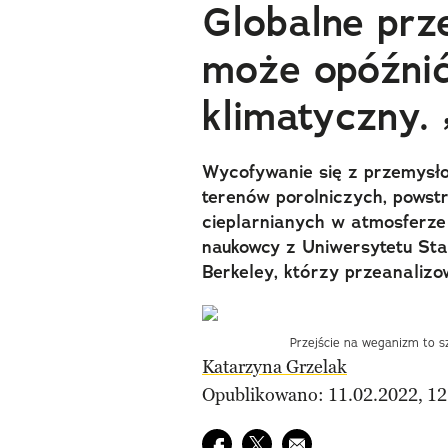
Globalne prz
może opóźnić
klimatyczny.
Wycofywanie się z przemysłow
terenów porolniczych, powst
cieplarnianych w atmosferze 
naukowcy z Uniwersytetu Stan
Berkeley, którzy przeanalizo
Przejście na weganizm to s
Katarzyna Grzelak
Opublikowano: 11.02.2022, 12
Udostępnij na facebook
Udostępnij na twitter
E-mail do przyjaciela