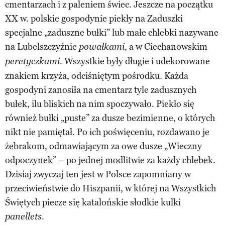
cmentarzach i z paleniem świec. Jeszcze na początku
XX w. polskie gospodynie piekły na Zaduszki
specjalne „zaduszne bułki” lub małe chlebki nazywane
na Lubelszczyźnie
, a w Ciechanowskim
powałkami
. Wszystkie były długie i udekorowane
peretyczkami
znakiem krzyża, odciśniętym pośrodku. Każda
gospodyni zanosiła na cmentarz tyle zadusznych
bułek, ilu bliskich na nim spoczywało. Piekło się
również bułki „puste” za dusze bezimienne, o których
nikt nie pamiętał. Po ich poświęceniu, rozdawano je
żebrakom, odmawiającym za owe dusze „Wieczny
odpoczynek” – po jednej modlitwie za każdy chlebek.
Dzisiaj zwyczaj ten jest w Polsce zapomniany w
przeciwieństwie do Hiszpanii, w której na Wszystkich
Świętych piecze się katalońskie słodkie kulki
.
panellets