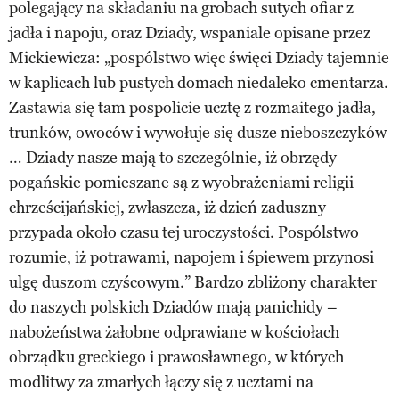
polegający na składaniu na grobach sutych ofiar z
jadła i napoju, oraz Dziady, wspaniale opisane przez
Mickiewicza: „pospólstwo więc święci Dziady tajemnie
w kaplicach lub pustych domach niedaleko cmentarza.
Zastawia się tam pospolicie ucztę z rozmaitego jadła,
trunków, owoców i wywołuje się dusze nieboszczyków
… Dziady nasze mają to szczególnie, iż obrzędy
pogańskie pomieszane są z wyobrażeniami religii
chrześcijańskiej, zwłaszcza, iż dzień zaduszny
przypada około czasu tej uroczystości. Pospólstwo
rozumie, iż potrawami, napojem i śpiewem przynosi
ulgę duszom czyścowym.” Bardzo zbliżony charakter
do naszych polskich Dziadów mają panichidy –
nabożeństwa żałobne odprawiane w kościołach
obrządku greckiego i prawosławnego, w których
modlitwy za zmarłych łączy się z ucztami na