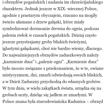
i obrzędów pogańskich i nadania im chrześcijańskiego
charakteru. Jednak jeszcze w XIX- wiecznej Polsce,
zgodnie z prastarym obyczajem, rzucano na mogiły
świeżo ułamane z drzew gałązki, które miały
symbolizować dorzucanie drewna do ognia, podczas
palenia zwłok w czasach pogańskich. Dzisiaj często
jeszcze przystrajamy groby bliskich świeżymi,
iglastymi gałązkami, choć nie bardzo wiemy, dlaczego.
Do najważniejszych obrzędów zaduszkowych należy
„karmienie dusz” i „palenie ogni”. „Karmienie dusz”
było mocno związane z przekonaniem, że w te, owiane
mistycyzmem, dni, zmarli odwiedzają swoich bliskich,
a w Dzień Zaduszny przychodzą do własnych grobów.
W tym dniu, w wielu zakątkach świata, urządza się na
grobach uczty, dzieląc się jadłem ze zmarłymi. W
Polsce znana była starosłowiańska Radunica – obrzęd