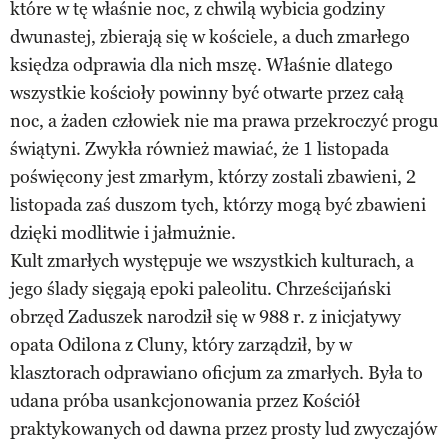
które w tę właśnie noc, z chwilą wybicia godziny
dwunastej, zbierają się w kościele, a duch zmarłego
księdza odprawia dla nich mszę. Właśnie dlatego
wszystkie kościoły powinny być otwarte przez całą
noc, a żaden człowiek nie ma prawa przekroczyć progu
świątyni. Zwykła również mawiać, że 1 listopada
poświęcony jest zmarłym, którzy zostali zbawieni, 2
listopada zaś duszom tych, którzy mogą być zbawieni
dzięki modlitwie i jałmużnie.
Kult zmarłych występuje we wszystkich kulturach, a
jego ślady sięgają epoki paleolitu. Chrześcijański
obrzęd Zaduszek narodził się w 988 r. z inicjatywy
opata Odilona z Cluny, który zarządził, by w
klasztorach odprawiano oficjum za zmarłych. Była to
udana próba usankcjonowania przez Kościół
praktykowanych od dawna przez prosty lud zwyczajów