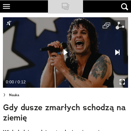
Skip
to
NATIONAL GEOGRAPHIC
main
content
TRAVELER
PODCASTY
Sklep
Newsletter
0:00 / 0:12
Cuda Polski
Nauka
Wielki Konkurs Fotograficzny
Gdy dusze zmarłych schodzą na
Trendbook Podróżniczy
ziemię
Polecane