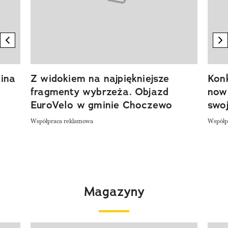
previous element
n
ina
Z widokiem na najpiękniejsze
Kon
fragmenty wybrzeża. Objazd
now
EuroVelo w gminie Choczewo
swoj
Współpraca reklamowa
Współp
Magazyny