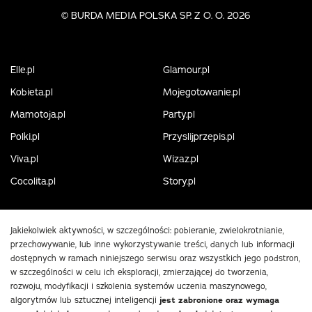
©
BURDA MEDIA POLSKA SP. Z O. O. 2026
Elle.pl
Glamour.pl
Kobieta.pl
Mojegotowanie.pl
Mamotoja.pl
Party.pl
Polki.pl
Przyslijprzepis.pl
Viva.pl
Wizaz.pl
Cocolita.pl
Story.pl
Jakiekolwiek aktywności, w szczególności: pobieranie, zwielokrotnianie,
przechowywanie, lub inne wykorzystywanie treści, danych lub informacji
dostępnych w ramach niniejszego serwisu oraz wszystkich jego podstron,
w szczególności w celu ich eksploracji, zmierzającej do tworzenia,
rozwoju, modyfikacji i szkolenia systemów uczenia maszynowego,
algorytmów lub sztucznej inteligencji
jest zabronione oraz wymaga