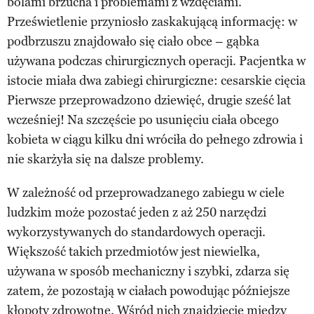
bólami brzucha i problemami z wzdęciami.
Prześwietlenie przyniosło zaskakującą informację: w
podbrzuszu znajdowało się ciało obce – gąbka
używana podczas chirurgicznych operacji. Pacjentka w
istocie miała dwa zabiegi chirurgiczne: cesarskie cięcia
Pierwsze przeprowadzono dziewięć, drugie sześć lat
wcześniej! Na szczęście po usunięciu ciała obcego
kobieta w ciągu kilku dni wróciła do pełnego zdrowia i
nie skarżyła się na dalsze problemy.
W zależność od przeprowadzanego zabiegu w ciele
ludzkim może pozostać jeden z aż 250 narzędzi
wykorzystywanych do standardowych operacji.
Większość takich przedmiotów jest niewielka,
używana w sposób mechaniczny i szybki, zdarza się
zatem, że pozostają w ciałach powodując późniejsze
kłopoty zdrowotne. Wśród nich znajdziecie między