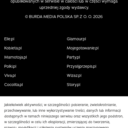
opublikowanych w serwisie w całości lub w części wymaga
uprzedniej zgody wydawcy.
©
BURDA MEDIA POLSKA SP. Z O. O. 2026
Elle.pl
Glamour.pl
Kobieta.pl
Mojegotowanie.pl
Mamotoja.pl
Party.pl
Polki.pl
Przyslijprzepis.pl
Viva.pl
Wizaz.pl
Cocolita.pl
Story.pl
Jakiekolwiek aktywności, w szczególności: pobieranie, zwielokrotnianie,
przechowywanie, lub inne wykorzystywanie treści, danych lub informacji
dostępnych w ramach niniejszego serwisu oraz wszystkich jego podstron,
w szczególności w celu ich eksploracji, zmierzającej do tworzenia,
rozwoju, modyfikacji i szkolenia systemów uczenia maszynowego,