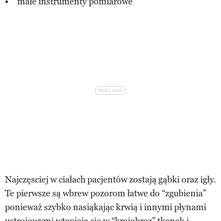
małe instrumenty pomiarowe
Najczęsciej w ciałach pacjentów zostają gąbki oraz igły.
Te pierwsze są wbrew pozorom łatwe do “zgubienia”
ponieważ szybko nasiąkając krwią i innymi płynami
ustrojowymi wtapiają się w “krajobraz” tkanek i