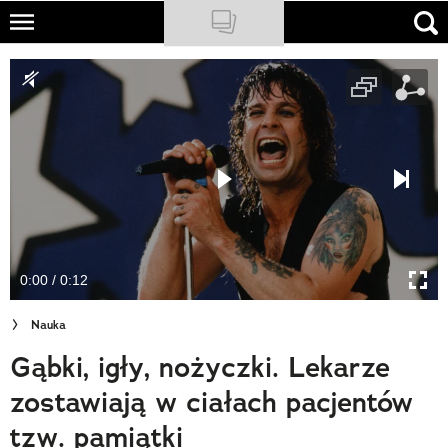
Skip
to
NATIONAL GEOGRAPHIC
main
content
TRAVELER
PODCASTY
Sklep
Newsletter
0:00 / 0:12
Cuda Polski
Nauka
Wielki Konkurs Fotograficzny
Gąbki, igły, nożyczki. Lekarze
Trendbook Podróżniczy
zostawiają w ciałach pacjentów
Polecane
tzw. pamiątki