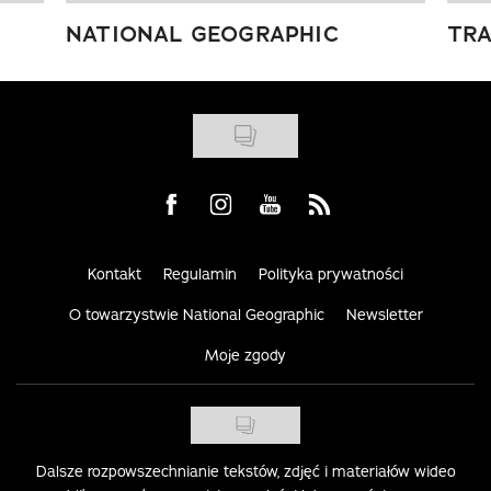
NATIONAL GEOGRAPHIC
TRA
Visit us on Facebook
Visit us on Instagram
Visit us on Youtube
Visit us on Rss
Kontakt
Regulamin
Polityka prywatności
O towarzystwie National Geographic
Newsletter
Moje zgody
Dalsze rozpowszechnianie tekstów, zdjęć i materiałów wideo