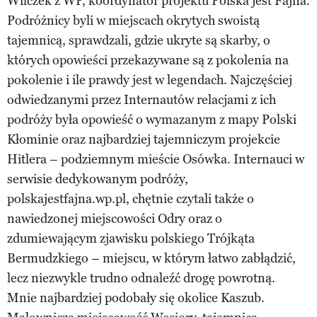
Wilczek z WP, koordynator projektu Polska jest Fajna.
Podróżnicy byli w miejscach okrytych swoistą
tajemnicą, sprawdzali, gdzie ukryte są skarby, o
których opowieści przekazywane są z pokolenia na
pokolenie i ile prawdy jest w legendach. Najczęściej
odwiedzanymi przez Internautów relacjami z ich
podróży była opowieść o wymazanym z mapy Polski
Kłominie oraz najbardziej tajemniczym projekcie
Hitlera – podziemnym mieście Osówka. Internauci w
serwisie dedykowanym podróży,
polskajestfajna.wp.pl, chętnie czytali także o
nawiedzonej miejscowości Odry oraz o
zdumiewającym zjawisku polskiego Trójkąta
Bermudzkiego – miejscu, w którym łatwo zabłądzić,
lecz niezwykle trudno odnaleźć drogę powrotną.
Mnie najbardziej podobały się okolice Kaszub.