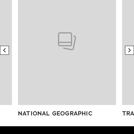
previous element
n
NATIONAL GEOGRAPHIC
TRA