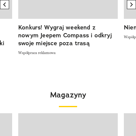
previous element
n
Konkurs! Wygraj weekend z
Niem
nowym Jeepem Compass i odkryj
Współp
ki
swoje miejsce poza trasą
Współpraca reklamowa
Magazyny
Pokazywanie elementu 1 z 4