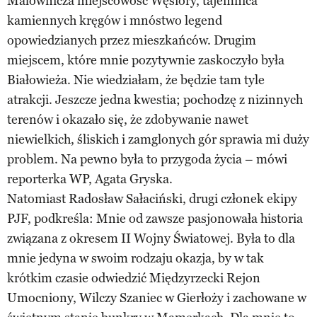
Malownicza miejscowość Węsiory, tajemnica
kamiennych kręgów i mnóstwo legend
opowiedzianych przez mieszkańców. Drugim
miejscem, które mnie pozytywnie zaskoczyło była
Białowieża. Nie wiedziałam, że będzie tam tyle
atrakcji. Jeszcze jedna kwestia; pochodzę z nizinnych
terenów i okazało się, że zdobywanie nawet
niewielkich, śliskich i zamglonych gór sprawia mi duży
problem. Na pewno była to przygoda życia – mówi
reporterka WP, Agata Gryska.
Natomiast Radosław Sałaciński, drugi członek ekipy
PJF, podkreśla: Mnie od zawsze pasjonowała historia
związana z okresem II Wojny Światowej. Była to dla
mnie jedyna w swoim rodzaju okazja, by w tak
krótkim czasie odwiedzić Międzyrzecki Rejon
Umocniony, Wilczy Szaniec w Gierłoży i zachowane w