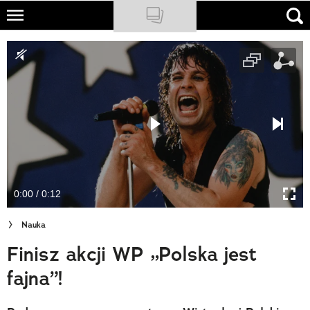
Skip
to
NATIONAL GEOGRAPHIC
main
content
TRAVELER
PODCASTY
Sklep
Newsletter
0:00 / 0:12
Cuda Polski
Nauka
Wielki Konkurs Fotograficzny
Finisz akcji WP „Polska jest
Trendbook Podróżniczy
fajna”!
Polecane