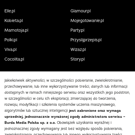
Elle.pl
Glamour.pl
Kobieta.pl
Mojegotowanie.pl
Mamotoja.pl
Party.pl
Polki.pl
Przyslijprzepis.pl
Viva.pl
Wizaz.pl
Cocolita.pl
Story.pl
Jakiekolwiek aktywności, w szczególności: pobieranie, zwielokrotnianie,
przechowywanie, lub inne wykorzystywanie treści, danych lub informacji
dostępnych w ramach niniejszego serwisu oraz wszystkich jego podstron,
w szczególności w celu ich eksploracji, zmierzającej do tworzenia,
rozwoju, modyfikacji i szkolenia systemów uczenia maszynowego,
algorytmów lub sztucznej inteligencji
jest zabronione oraz wymaga
uprzedniej, jednoznacznie wyrażonej zgody administratora serwisu –
Burda Media Polska sp. z o.o.
Obowiązek uzyskania wyraźnej i
jednoznacznej zgody wymagany jest bez względu sposób pobierania,
zwielokrotniania, przechowywania lub innego wykorzystywania treści,