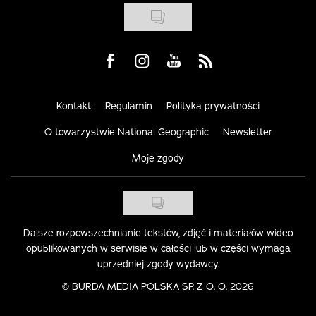
Visit us on Facebook
Visit us on Instagram
Visit us on Youtube
Visit us on Rss
Kontakt
Regulamin
Polityka prywatności
O towarzystwie National Geographic
Newsletter
Moje zgody
Dalsze rozpowszechnianie tekstów, zdjęć i materiałów wideo
opublikowanych w serwisie w całości lub w części wymaga
uprzedniej zgody wydawcy.
©
BURDA MEDIA POLSKA SP. Z O. O. 2026