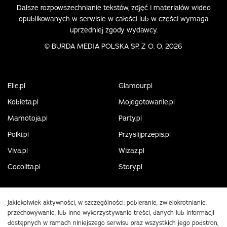
Dalsze rozpowszechnianie tekstów, zdjęć i materiałów wideo
opublikowanych w serwisie w całości lub w części wymaga
uprzedniej zgody wydawcy.
©
BURDA MEDIA POLSKA SP. Z O. O. 2026
Elle.pl
Glamour.pl
Kobieta.pl
Mojegotowanie.pl
Mamotoja.pl
Party.pl
Polki.pl
Przyslijprzepis.pl
Viva.pl
Wizaz.pl
Cocolita.pl
Story.pl
Jakiekolwiek aktywności, w szczególności: pobieranie, zwielokrotnianie,
przechowywanie, lub inne wykorzystywanie treści, danych lub informacji
dostępnych w ramach niniejszego serwisu oraz wszystkich jego podstron,