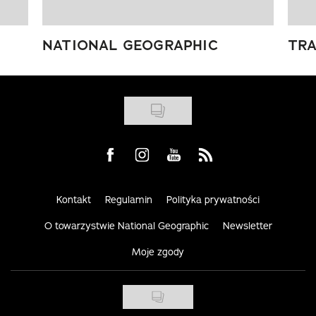
NATIONAL GEOGRAPHIC
TRA
Visit us on Facebook
Visit us on Instagram
Visit us on Youtube
Visit us on Rss
Kontakt
Regulamin
Polityka prywatności
O towarzystwie National Geographic
Newsletter
Moje zgody