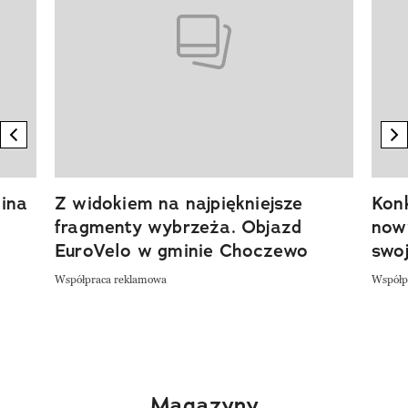
previous element
n
ina
Z widokiem na najpiękniejsze
Kon
fragmenty wybrzeża. Objazd
now
EuroVelo w gminie Choczewo
swoj
Współpraca reklamowa
Współp
Magazyny