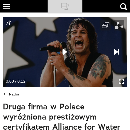
Skip
to
NATIONAL GEOGRAPHIC
main
content
TRAVELER
PODCASTY
Sklep
Newsletter
0:00 / 0:12
Cuda Polski
Nauka
Wielki Konkurs Fotograficzny
Druga firma w Polsce
Trendbook Podróżniczy
wyróżniona prestiżowym
Polecane
certyfikatem Alliance for Water