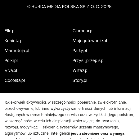
©
BURDA MEDIA POLSKA SP. Z O. O. 2026
Elle.pl
Glamour.pl
Kobieta.pl
Mojegotowanie.pl
Mamotoja.pl
Party.pl
Polki.pl
Przyslijprzepis.pl
Viva.pl
Wizaz.pl
Cocolita.pl
Story.pl
Jakiekolwiek aktywności, w szczególności: pobieranie, zwielokrotnianie,
przechowywanie, lub inne wykorzystywanie treści, danych lub informacji
dostępnych w ramach niniejszego serwisu oraz wszystkich jego podstron,
w szczególności w celu ich eksploracji, zmierzającej do tworzenia,
rozwoju, modyfikacji i szkolenia systemów uczenia maszynowego,
algorytmów lub sztucznej inteligencji
jest zabronione oraz wymaga