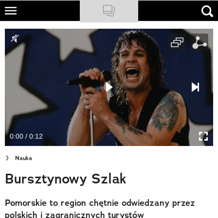
Skip
to
NATIONAL GEOGRAPHIC
main
content
TRAVELER
PODCASTY
Sklep
Newsletter
0:00 / 0:12
Cuda Polski
Nauka
Wielki Konkurs Fotograficzny
Bursztynowy Szlak
Trendbook Podróżniczy
Pomorskie to region chętnie odwiedzany przez
Polecane
polskich i zagranicznych turystów