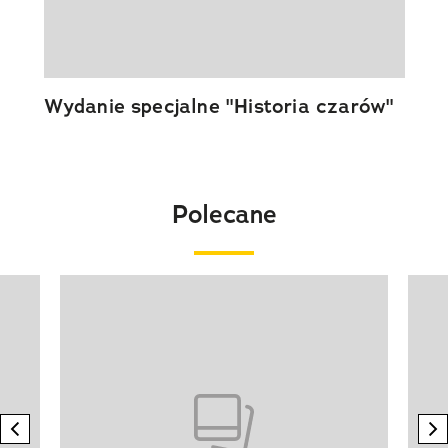
Wydanie specjalne "Historia czarów"
Polecane
Pokazywanie elementu 1 z 20
previous element
n