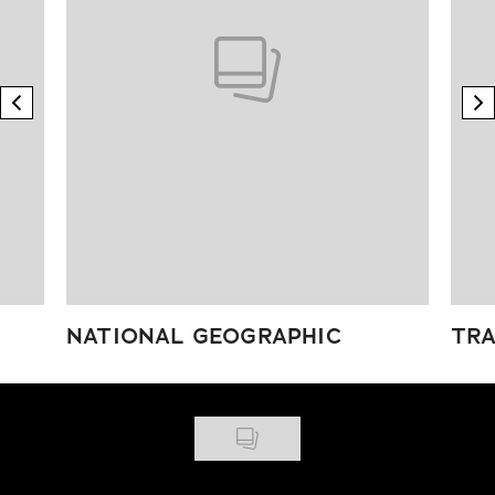
previous element
n
NATIONAL GEOGRAPHIC
TRA