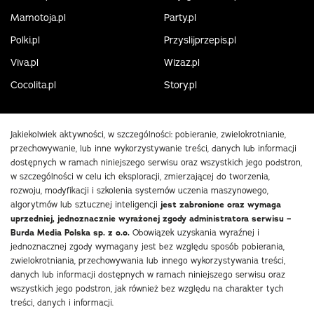
Mamotoja.pl
Party.pl
Polki.pl
Przyslijprzepis.pl
Viva.pl
Wizaz.pl
Cocolita.pl
Story.pl
Jakiekolwiek aktywności, w szczególności: pobieranie, zwielokrotnianie,
przechowywanie, lub inne wykorzystywanie treści, danych lub informacji
dostępnych w ramach niniejszego serwisu oraz wszystkich jego podstron,
w szczególności w celu ich eksploracji, zmierzającej do tworzenia,
rozwoju, modyfikacji i szkolenia systemów uczenia maszynowego,
algorytmów lub sztucznej inteligencji
jest zabronione oraz wymaga
uprzedniej, jednoznacznie wyrażonej zgody administratora serwisu –
Burda Media Polska sp. z o.o.
Obowiązek uzyskania wyraźnej i
jednoznacznej zgody wymagany jest bez względu sposób pobierania,
zwielokrotniania, przechowywania lub innego wykorzystywania treści,
danych lub informacji dostępnych w ramach niniejszego serwisu oraz
wszystkich jego podstron, jak również bez względu na charakter tych
treści, danych i informacji.