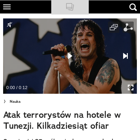
Skip
to
NATIONAL GEOGRAPHIC
main
content
TRAVELER
PODCASTY
Sklep
Newsletter
0:00 / 0:12
Cuda Polski
Nauka
Wielki Konkurs Fotograficzny
Atak terrorystów na hotele w
Trendbook Podróżniczy
Tunezji. Kilkadziesiąt ofiar
Polecane