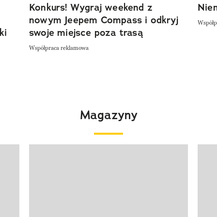
Konkurs! Wygraj weekend z
Niem
nowym Jeepem Compass i odkryj
Współp
ki
swoje miejsce poza trasą
Współpraca reklamowa
Magazyny
Pokazywanie elementu 1 z 4