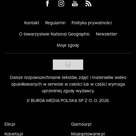
Visit us on Facebook
Visit us on Instagram
Visit us on Youtube
Visit us on Rss
Kontakt
Regulamin
Polityka prywatności
O towarzystwie National Geographic
Newsletter
Moje zgody
Dalsze rozpowszechnianie tekstów, zdjęć i materiałów wideo
opublikowanych w serwisie w całości lub w części wymaga
uprzedniej zgody wydawcy.
©
BURDA MEDIA POLSKA SP. Z O. O. 2026
Elle.pl
Glamour.pl
Kobieta.pl
Mojegotowanie.pl