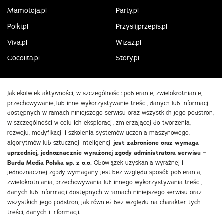
Mamotoja.pl
Party.pl
Polki.pl
Przyslijprzepis.pl
Viva.pl
Wizaz.pl
Cocolita.pl
Story.pl
Jakiekolwiek aktywności, w szczególności: pobieranie, zwielokrotnianie,
przechowywanie, lub inne wykorzystywanie treści, danych lub informacji
dostępnych w ramach niniejszego serwisu oraz wszystkich jego podstron,
w szczególności w celu ich eksploracji, zmierzającej do tworzenia,
rozwoju, modyfikacji i szkolenia systemów uczenia maszynowego,
algorytmów lub sztucznej inteligencji
jest zabronione oraz wymaga
uprzedniej, jednoznacznie wyrażonej zgody administratora serwisu –
Burda Media Polska sp. z o.o.
Obowiązek uzyskania wyraźnej i
jednoznacznej zgody wymagany jest bez względu sposób pobierania,
zwielokrotniania, przechowywania lub innego wykorzystywania treści,
danych lub informacji dostępnych w ramach niniejszego serwisu oraz
wszystkich jego podstron, jak również bez względu na charakter tych
treści, danych i informacji.