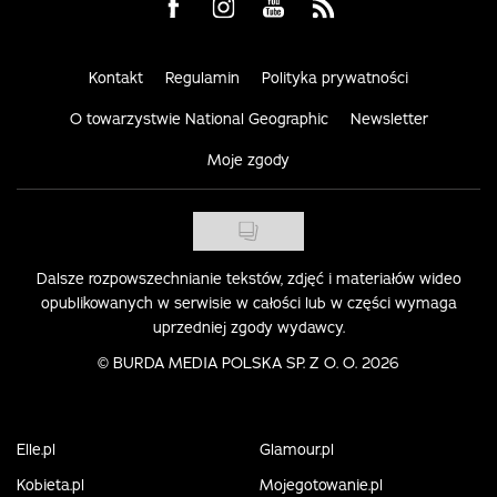
Visit us on Facebook
Visit us on Instagram
Visit us on Youtube
Visit us on Rss
Kontakt
Regulamin
Polityka prywatności
O towarzystwie National Geographic
Newsletter
Moje zgody
Dalsze rozpowszechnianie tekstów, zdjęć i materiałów wideo
opublikowanych w serwisie w całości lub w części wymaga
uprzedniej zgody wydawcy.
©
BURDA MEDIA POLSKA SP. Z O. O. 2026
Elle.pl
Glamour.pl
Kobieta.pl
Mojegotowanie.pl