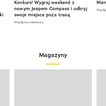
Konkurs! Wygraj weekend z
Niem
nowym Jeepem Compass i odkryj
Współp
ki
swoje miejsce poza trasą
Współpraca reklamowa
Magazyny
Pokazywanie elementu 1 z 4