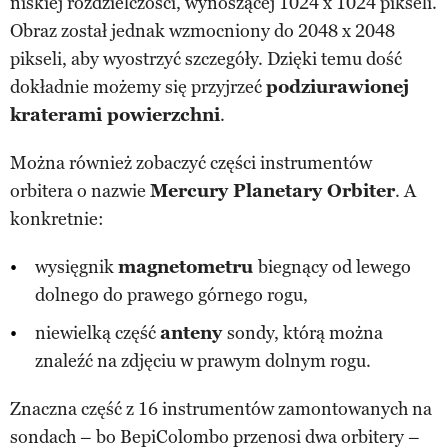
niskiej rozdzielczości, wynoszącej 1024 x 1024 pikseli.
Obraz został jednak wzmocniony do 2048 x 2048
pikseli, aby wyostrzyć szczegóły. Dzięki temu dość
dokładnie możemy się przyjrzeć
podziurawionej
kraterami powierzchni
.
Można również zobaczyć części instrumentów
orbitera o nazwie
Mercury Planetary Orbiter
. A
konkretnie:
wysięgnik
magnetometru
biegnący od lewego
dolnego do prawego górnego rogu,
niewielką część
anteny
sondy, którą można
znaleźć na zdjęciu w prawym dolnym rogu.
Znaczna część z 16 instrumentów zamontowanych na
sondach – bo BepiColombo przenosi dwa orbitery –