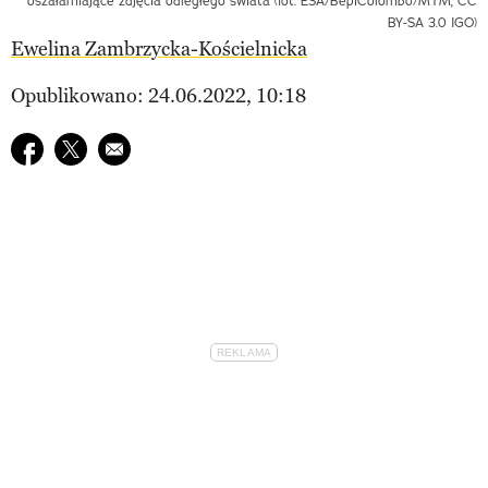
oszałamiające zdjęcia odległego świata (fot. ESA/BepiColombo/MTM, CC
BY-SA 3.0 IGO)
Ewelina Zambrzycka-Kościelnicka
Opublikowano: 24.06.2022, 10:18
Udostępnij na facebook
Udostępnij na twitter
E-mail do przyjaciela