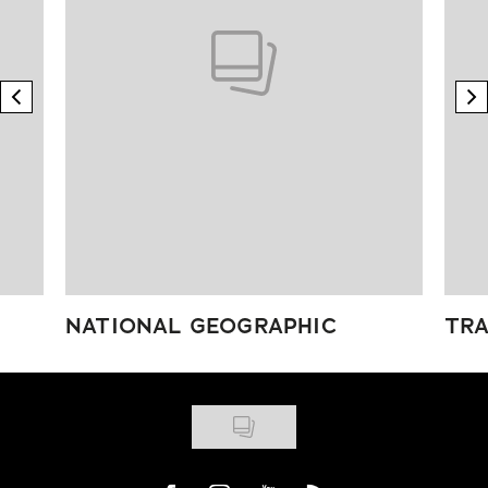
previous element
n
NATIONAL GEOGRAPHIC
TRA