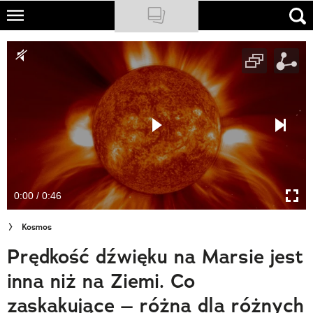
Skip
to
NATIONAL GEOGRAPHIC
main
content
TRAVELER
PODCASTY
Sklep
Newsletter
0:00 / 0:46
Cuda Polski
Kosmos
Wielki Konkurs Fotograficzny
Prędkość dźwięku na Marsie jest
Trendbook Podróżniczy
inna niż na Ziemi. Co
Polecane
zaskakujące – różna dla różnych