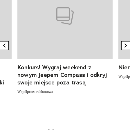
previous element
n
Konkurs! Wygraj weekend z
Niem
nowym Jeepem Compass i odkryj
Współp
ki
swoje miejsce poza trasą
Współpraca reklamowa