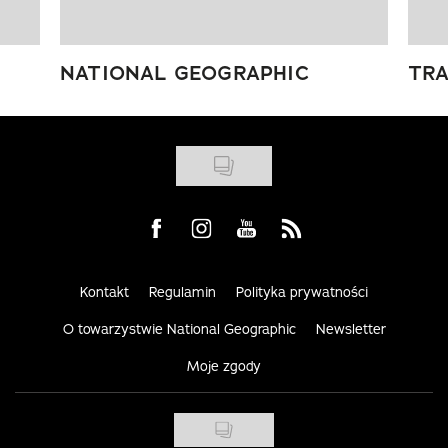
NATIONAL GEOGRAPHIC
TRA
Visit us on Facebook
Visit us on Instagram
Visit us on Youtube
Visit us on Rss
Kontakt
Regulamin
Polityka prywatności
O towarzystwie National Geographic
Newsletter
Moje zgody