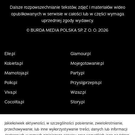
Dalsze rozpowszechnianie tekstów, zdjęć i materiałów wideo
opublikowanych w serwisie w całości lub w części wymaga
uprzedniej zgody wydawcy.
©
BURDA MEDIA POLSKA SP. Z O. O. 2026
Elle.pl
Glamour.pl
Kobieta.pl
Mojegotowanie.pl
Mamotoja.pl
Party.pl
Polki.pl
Przyslijprzepis.pl
Viva.pl
Wizaz.pl
Cocolita.pl
Story.pl
Jakiekolwiek aktywności, w szczególności: pobieranie, zwielokrotnianie,
przechowywanie, lub inne wykorzystywanie treści, danych lub informacji