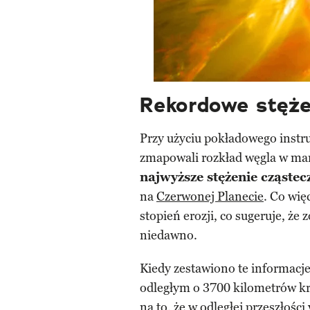
Rekordowe stęże
Przy użyciu pokładowego inst
zmapowali rozkład węgla w mars
najwyższe stężenie cząste
na
Czerwonej Planecie
. Co wię
stopień erozji, co sugeruje, że
niedawno.
Kiedy zestawiono te informacj
odległym o 3700 kilometrów kr
na to, że w odległej przeszłości