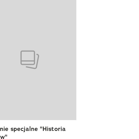
wanie elementu 1 z 1
ie specjalne "Historia
ów"