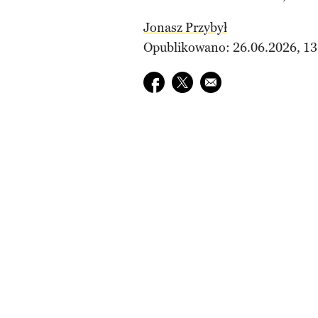
Jonasz Przybył
Opublikowano: 26.06.2026, 13
Udostępnij na facebook
Udostępnij na twitter
E-mail do przyjaciela