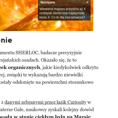
Następne
Weekend majowy przyniósł aż 4
rozbłyski słoneczne najwyższej
klasy X. Co to dla nas oznacza?
nie
rumentu SHERLOC, badacze precyzyjnie
jańskich osadach. Okazało się, że to
czek organicznych
, jakie kiedykolwiek odkryto
cej, związki te wykazują bardzo niewielki
 zostały odsłonięte na powierzchni stosunkowo
e z
danymi zebranymi przez łazik Curiosity
w
aterze Gale, naukowcy zyskali kolejny dowód
woda w stanie ciekłym była na Marsie