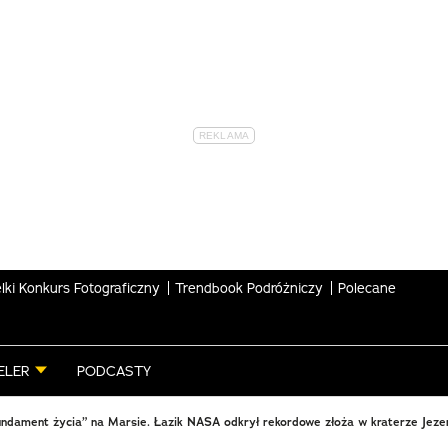
lki Konkurs Fotograficzny
Trendbook Podróżniczy
Polecane
ELER
PODCASTY
fundament życia” na Marsie. Łazik NASA odkrył rekordowe złoża w kraterze Jeze