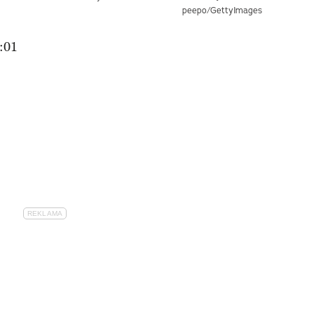
peepo/GettyImages
:01