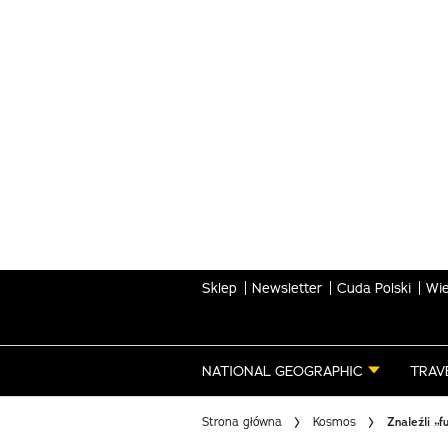
Skip
to
main
content
Sklep
Newsletter
Cuda Polski
Wie
NATIONAL GEOGRAPHIC
TRAV
Strona główna
Kosmos
Znaleźli „