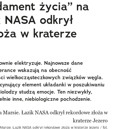
ndament życia” na
k NASA odkrył
oża w kraterze
ownie elektryzuje. Najnowsze dane
verance wskazują na obecność
ości wielkocząsteczkowych związków węgla.
scynujący element układanki w poszukiwaniu
iolodzy studzą emocje. Ten niezwykły,
nie inne, niebiologiczne pochodzenie.
Marsie. Łazik NASA odkrył rekordowe złoża w kraterze Jezero / fot.