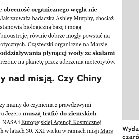
Pokazy
że
obecność organicznego węgla nie
. Jak zauważa badaczka Ashley Murphy, chociaż
stanowią biologiczną bazę i mogą
bnoustroje, równie dobrze mogły powstać na
iotycznych. Cząsteczki organiczne na Marsie
oddziaływania płynącej wody ze skałami
arczone na planetę przez uderzenia meteorytów.
y nad misją. Czy Chiny
 czy mamy do czynienia z prawdziwymi
ru Jezero
muszą trafić do ziemskich
an NASA i
Europejskiej Agencji Kosmicznej
Wydan
ch w latach 30. XXI wieku w ramach misji
Mars
czar