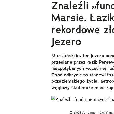
Znaleźli „fu
Marsie. Łazi
rekordowe zł
Jezero
Marsjański krater Jezero pon
przesłane przez łazik Perse
niespotykanych wcześniej il
Choć odkrycie to stanowi fa
pozaziemskiego życia, astrob
węglowy ślad może mieć zupeł
Znaleźli „fundament życia” na 