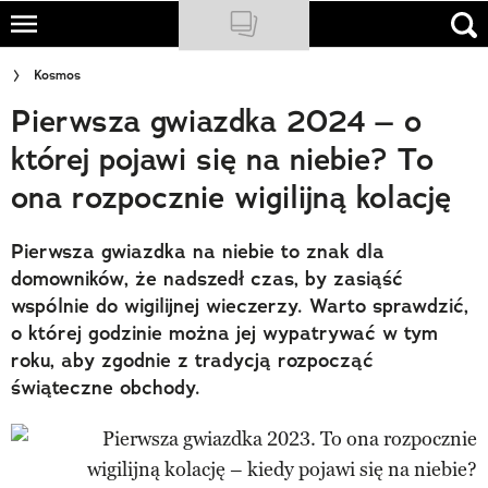
Skip
to
NATIONAL GEOGRAPHIC
Kosmos
main
Pierwsza gwiazdka 2024 – o
content
TRAVELER
której pojawi się na niebie? To
PODCASTY
ona rozpocznie wigilijną kolację
Sklep
Pierwsza gwiazdka na niebie to znak dla
Newsletter
domowników, że nadszedł czas, by zasiąść
wspólnie do wigilijnej wieczerzy. Warto sprawdzić,
Cuda Polski
o której godzinie można jej wypatrywać w tym
roku, aby zgodnie z tradycją rozpocząć
Wielki Konkurs Fotograficzny
świąteczne obchody.
Trendbook Podróżniczy
Polecane