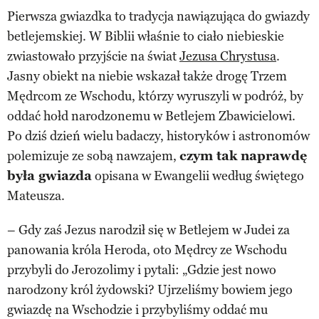
Pierwsza gwiazdka to tradycja nawiązująca do gwiazdy
betlejemskiej. W Biblii właśnie to ciało niebieskie
zwiastowało przyjście na świat
Jezusa Chrystusa
.
Jasny obiekt na niebie wskazał także drogę Trzem
Mędrcom ze Wschodu, którzy wyruszyli w podróż, by
oddać hołd narodzonemu w Betlejem Zbawicielowi.
Po dziś dzień wielu badaczy, historyków i astronomów
polemizuje ze sobą nawzajem,
czym tak naprawdę
była gwiazda
opisana w Ewangelii według świętego
Mateusza.
– Gdy zaś Jezus narodził się w Betlejem w Judei za
panowania króla Heroda, oto Mędrcy ze Wschodu
przybyli do Jerozolimy i pytali: „Gdzie jest nowo
narodzony król żydowski? Ujrzeliśmy bowiem jego
gwiazdę na Wschodzie i przybyliśmy oddać mu