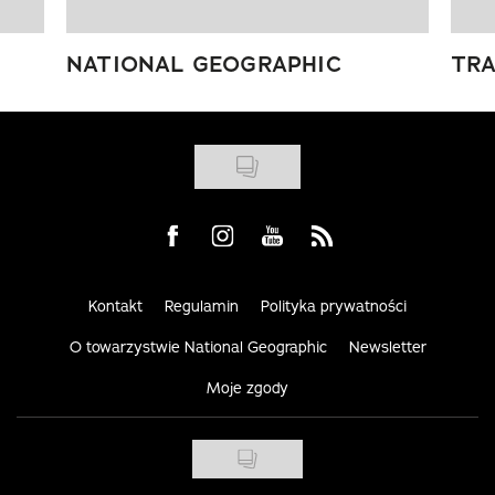
NATIONAL GEOGRAPHIC
TRA
Visit us on Facebook
Visit us on Instagram
Visit us on Youtube
Visit us on Rss
Kontakt
Regulamin
Polityka prywatności
O towarzystwie National Geographic
Newsletter
Moje zgody