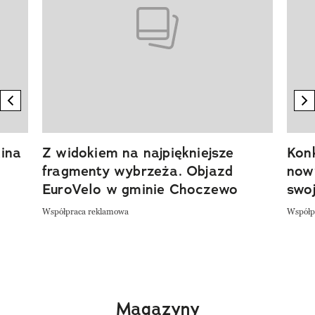
previous element
n
ina
Z widokiem na najpiękniejsze
Kon
fragmenty wybrzeża. Objazd
now
EuroVelo w gminie Choczewo
swoj
Współpraca reklamowa
Współp
Magazyny