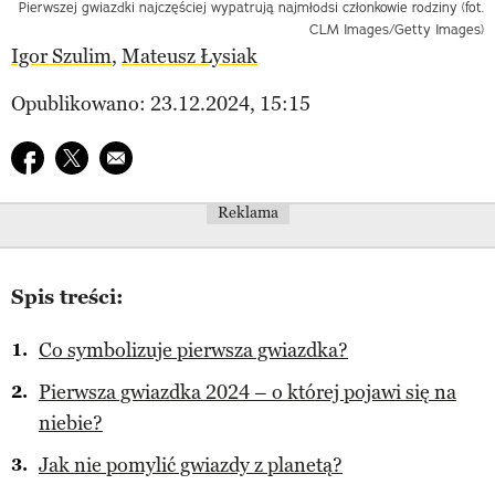
Pierwszej gwiazdki najczęściej wypatrują najmłodsi członkowie rodziny (fot.
CLM Images/Getty Images)
Igor Szulim
,
Mateusz Łysiak
Opublikowano: 23.12.2024, 15:15
Udostępnij na facebook
Udostępnij na twitter
E-mail do przyjaciela
Reklama
Spis treści:
Co symbolizuje pierwsza gwiazdka?
Pierwsza gwiazdka 2024 – o której pojawi się na
niebie?
Jak nie pomylić gwiazdy z planetą?