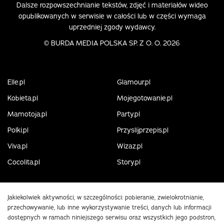
Dalsze rozpowszechnianie tekstów, zdjęć i materiałów wideo
opublikowanych w serwisie w całości lub w części wymaga
uprzedniej zgody wydawcy.
©
BURDA MEDIA POLSKA SP. Z O. O. 2026
Elle.pl
Glamour.pl
Kobieta.pl
Mojegotowanie.pl
Mamotoja.pl
Party.pl
Polki.pl
Przyslijprzepis.pl
Viva.pl
Wizaz.pl
Cocolita.pl
Story.pl
Jakiekolwiek aktywności, w szczególności: pobieranie, zwielokrotnianie,
przechowywanie, lub inne wykorzystywanie treści, danych lub informacji
dostępnych w ramach niniejszego serwisu oraz wszystkich jego podstron,