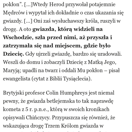
pokłon”. [...]Wtedy Herod przywołał potajemnie
Mędrców i wypytał ich dokładnie o czas ukazania się
gwiazdy. [...] Oni zaś wysłuchawszy króla, ruszyli w
drogę. A oto
gwiazda, którą widzieli na
Wschodzie, szła przed nimi, aż przyszła i
zatrzymała się nad miejscem, gdzie było
Dziecię.
Gdy ujrzeli gwiazdę, bardzo się uradowali.
Weszli do domu i zobaczyli Dziecię z Matką Jego,
Maryją; upadli na twarz i oddali Mu pokłon – pisał
ewangelista (cytat z Biblii Tysiąclecia).
Brytyjski profesor Colin Humphreys jest niemal
pewny, że gwiazda betlejemska to tak naprawdę
kometa z 5 r. p.n.e., którą w swoich kronikach
opisywali Chińczycy. Przypuszcza się również, że
wskazująca drogę Trzem Królom gwiazda w