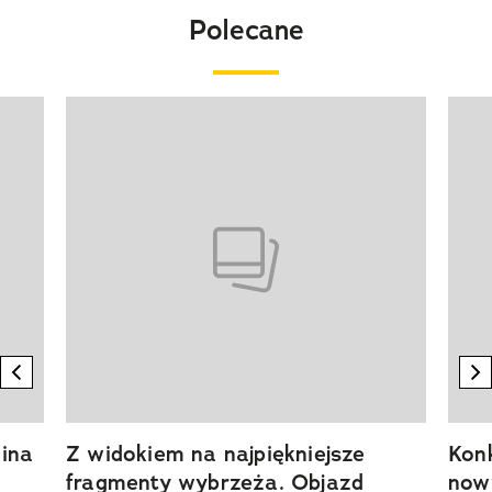
Polecane
Pokazywanie elementu 1 z 20
previous element
n
ina
Z widokiem na najpiękniejsze
Kon
fragmenty wybrzeża. Objazd
now