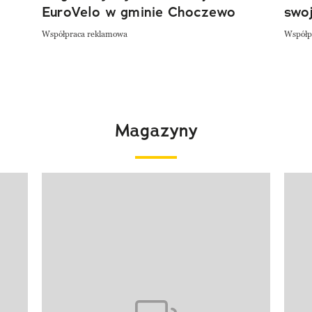
EuroVelo w gminie Choczewo
swoj
Współpraca reklamowa
Współp
Magazyny
Pokazywanie elementu 1 z 4