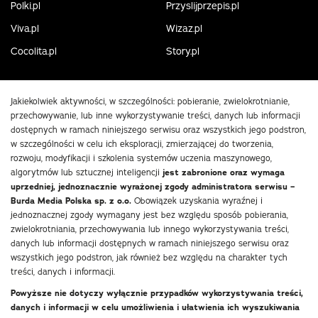
Polki.pl
Przyslijprzepis.pl
Viva.pl
Wizaz.pl
Cocolita.pl
Story.pl
Jakiekolwiek aktywności, w szczególności: pobieranie, zwielokrotnianie,
przechowywanie, lub inne wykorzystywanie treści, danych lub informacji
dostępnych w ramach niniejszego serwisu oraz wszystkich jego podstron,
w szczególności w celu ich eksploracji, zmierzającej do tworzenia,
rozwoju, modyfikacji i szkolenia systemów uczenia maszynowego,
algorytmów lub sztucznej inteligencji
jest zabronione oraz wymaga
uprzedniej, jednoznacznie wyrażonej zgody administratora serwisu –
Burda Media Polska sp. z o.o.
Obowiązek uzyskania wyraźnej i
jednoznacznej zgody wymagany jest bez względu sposób pobierania,
zwielokrotniania, przechowywania lub innego wykorzystywania treści,
danych lub informacji dostępnych w ramach niniejszego serwisu oraz
wszystkich jego podstron, jak również bez względu na charakter tych
treści, danych i informacji.
Powyższe nie dotyczy wyłącznie przypadków wykorzystywania treści,
danych i informacji w celu umożliwienia i ułatwienia ich wyszukiwania