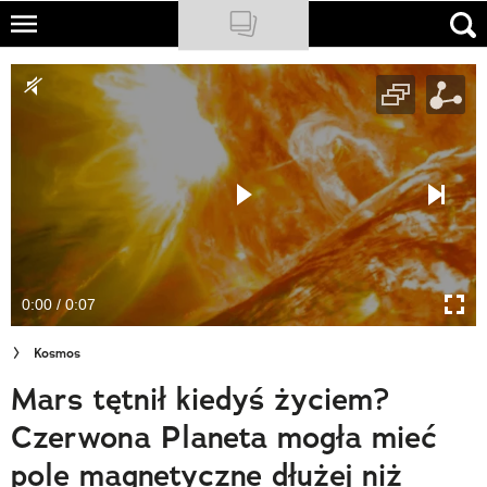
Skip
to
NATIONAL GEOGRAPHIC
main
content
TRAVELER
PODCASTY
Sklep
Newsletter
0:00 / 0:07
Cuda Polski
Kosmos
Wielki Konkurs Fotograficzny
Mars tętnił kiedyś życiem?
Trendbook Podróżniczy
Czerwona Planeta mogła mieć
Polecane
pole magnetyczne dłużej niż