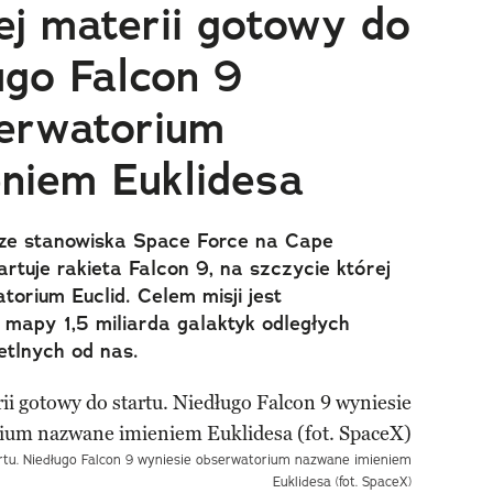
j materii gotowy do
ugo Falcon 9
erwatorium
niem Euklidesa
, ze stanowiska Space Force na Cape
rtuje rakieta Falcon 9, na szczycie której
orium Euclid. Celem misji jest
 mapy 1,5 miliarda galaktyk odległych
etlnych od nas.
rtu. Niedługo Falcon 9 wyniesie obserwatorium nazwane imieniem
Euklidesa (fot. SpaceX)