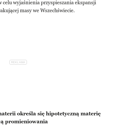
 celu wyjaśnienia przyspieszania ekspansji
rakującej masy we Wszechświecie.
aterii określa się hipotetyczną materię
ącą promieniowania