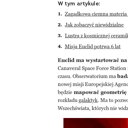
W tym artykule:
Zagadkowa ciemna materia i
Jak zobaczyć niewidzialne
Lustra z kosmicznej cerami
Misja Euclid potrwa 6 lat
Euclid ma wystartować na 
Canaveral Space Force Station 
czasu. Obserwatorium ma
bad
nowej misji Europejskiej Agenc
będzie
mapować geometrię 
rozkładu
galaktyk
. Ma to pozwo
Wszechświata, których nie wi