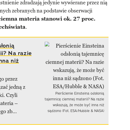
 istnienie zdradzają jedynie wywierane przez nią
nych zebranych na podstawie obserwacji
ciemna materia stanowi ok. 27 proc.
zechświata
.
słonią
ii? Na razie
nna niż
go przez
zać jedną z
Pierścienie Einsteina odsłonią
i. Czyli
tajemnicę ciemnej materii? Na razie
ateria –
wskazują, że może być inna niż
go zb...
sądzono (Fot. ESA/Hubble & NASA)