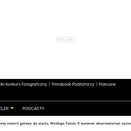
lki Konkurs Fotograficzny
Trendbook Podróżniczy
Polecane
ELER
PODCASTY
nej materii gotowy do startu. Niedługo Falcon 9 wyniesie obserwatorium nazw