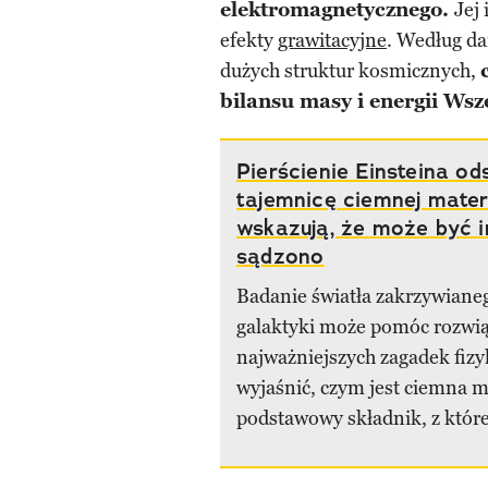
elektromagnetycznego.
Jej
efekty
grawitacyjne
. Według da
dużych struktur kosmicznych,
bilansu masy i energii Ws
Pierścienie Einsteina od
tajemnicę ciemnej mater
wskazują, że może być i
sądzono
Badanie światła zakrzywiane
galaktyki może pomóc rozwią
najważniejszych zagadek fizyk
wyjaśnić, czym jest ciemna m
podstawowy składnik, z które