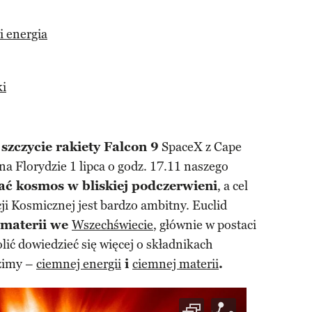
 energia
ki
szczycie rakiety Falcon 9
SpaceX z Cape
na Florydzie 1 lipca o godz. 17.11 naszego
ać kosmos w bliskiej podczerwieni
, a cel
ji Kosmicznej jest bardzo ambitny. Euclid
materii we
Wszechświecie
, głównie w postaci
lić dowiedzieć się więcej o składnikach
dzimy –
ciemnej energii
i
ciemnej materii
.