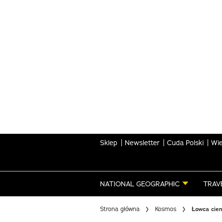
Skip
to
main
content
Sklep
Newsletter
Cuda Polski
Wie
NATIONAL GEOGRAPHIC
TRAV
Strona główna
Kosmos
Łowca ciem