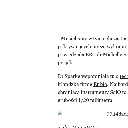
- Musieliśmy w tym celu zasto
pokrywających tarczę wykonana 
powiedziała
BBC dr Michelle S
projekt.
Dr Sparke wspomniała tu o
tec
irlandzką firmę
Enbio
. Najbard
chroniąca instrumenty SolO to
grubości 1/20 milimetra.
Enbio/NovaUCD