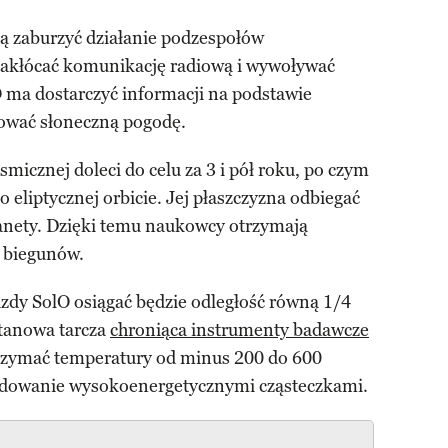
fią zaburzyć działanie podzespołów
 zakłócać komunikację radiową i wywoływać
O ma dostarczyć informacji na podstawie
ować słoneczną pogodę.
micznej doleci do celu za 3 i pół roku, po czym
 eliptycznej orbicie. Jej płaszczyzna odbiegać
planety. Dzięki temu naukowcy otrzymają
 biegunów.
zdy SolO osiągać będzie odległość równą 1/4
ytanowa tarcza
chroniąca instrumenty badawcze
rzymać temperatury od minus 200 do 600
ardowanie wysokoenergetycznymi cząsteczkami.