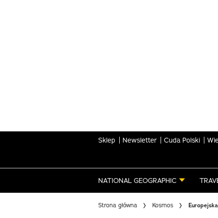
Skip
to
main
content
Sklep
Newsletter
Cuda Polski
Wie
NATIONAL GEOGRAPHIC
TRAV
Strona główna
Kosmos
Europejska