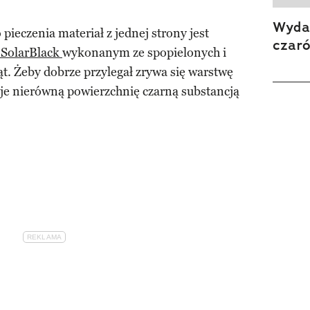
Wydan
pieczenia materiał z jednej strony jest
czar
 SolarBlack
wykonanym ze spopielonych i
ąt. Żeby dobrze przylegał zrywa się warstwę
uje nierówną powierzchnię czarną substancją