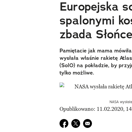
Europejska s
spalonymi ko
zbada Słońc
Pamiętacie jak mama mówiła
wysłała właśnie rakietę Atlas
(SolO) na pokładzie, by przyjr
tylko możliwe.
NASA wysłała 
Opublikowano: 11.02.2020, 14
Udostępnij na facebook
Udostępnij na twitter
E-mail do przyjaciela