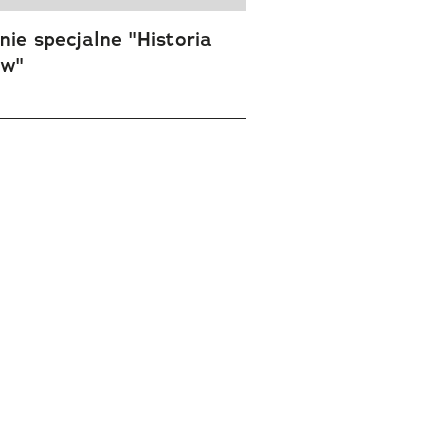
ie specjalne "Historia
ów"