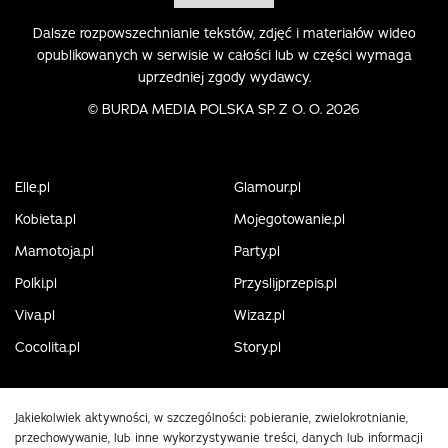
Dalsze rozpowszechnianie tekstów, zdjęć i materiałów wideo
opublikowanych w serwisie w całości lub w części wymaga
uprzedniej zgody wydawcy.
©
BURDA MEDIA POLSKA SP. Z O. O. 2026
Elle.pl
Glamour.pl
Kobieta.pl
Mojegotowanie.pl
Mamotoja.pl
Party.pl
Polki.pl
Przyslijprzepis.pl
Viva.pl
Wizaz.pl
Cocolita.pl
Story.pl
Jakiekolwiek aktywności, w szczególności: pobieranie, zwielokrotnianie,
przechowywanie, lub inne wykorzystywanie treści, danych lub informacji