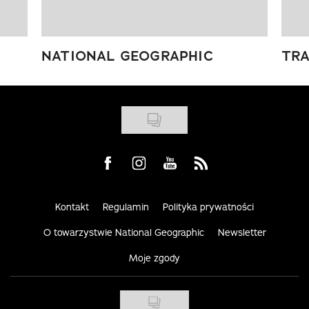
NATIONAL GEOGRAPHIC
TRA
Visit us on Facebook
Visit us on Instagram
Visit us on Youtube
Visit us on Rss
Kontakt
Regulamin
Polityka prywatności
O towarzystwie National Geographic
Newsletter
Moje zgody