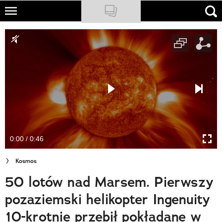
Skip
to
NATIONAL GEOGRAPHIC
main
content
TRAVELER
PODCASTY
Sklep
Newsletter
0:00 / 0:46
Cuda Polski
Kosmos
Wielki Konkurs Fotograficzny
50 lotów nad Marsem. Pierwszy
Trendbook Podróżniczy
pozaziemski helikopter Ingenuity
Polecane
10-krotnie przebił pokładane w