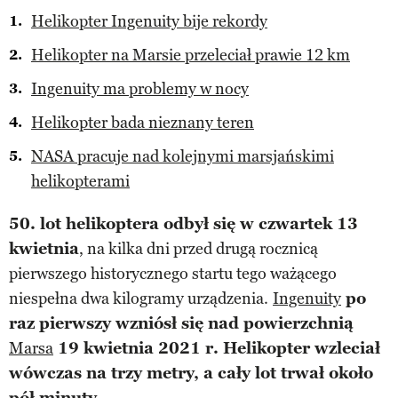
Helikopter Ingenuity bije rekordy
Helikopter na Marsie przeleciał prawie 12 km
Ingenuity ma problemy w nocy
Helikopter bada nieznany teren
NASA pracuje nad kolejnymi marsjańskimi
helikopterami
50. lot helikoptera odbył się w czwartek 13
kwietnia
, na kilka dni przed drugą rocznicą
pierwszego historycznego startu tego ważącego
niespełna dwa kilogramy urządzenia.
Ingenuity
po
raz pierwszy wzniósł się nad powierzchnią
Marsa
19 kwietnia 2021 r. Helikopter wzleciał
wówczas na trzy metry, a cały lot trwał około
pół minuty.