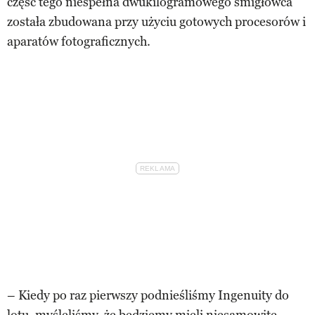
część tego niespełna dwukilogramowego śmigłowca
została zbudowana przy użyciu gotowych procesorów i
aparatów fotograficznych.
– Kiedy po raz pierwszy podnieśliśmy Ingenuity do
lotu, myśleliśmy, że będziemy mieli niesamowite