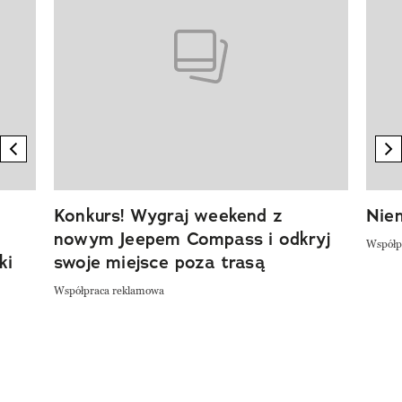
previous element
n
Konkurs! Wygraj weekend z
Niem
nowym Jeepem Compass i odkryj
Współp
ki
swoje miejsce poza trasą
Współpraca reklamowa