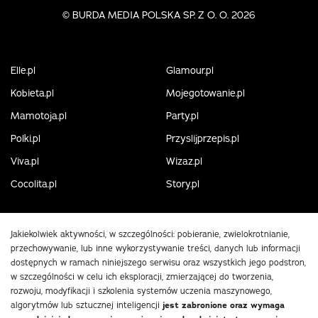
©
BURDA MEDIA POLSKA SP. Z O. O. 2026
Elle.pl
Glamour.pl
Kobieta.pl
Mojegotowanie.pl
Mamotoja.pl
Party.pl
Polki.pl
Przyslijprzepis.pl
Viva.pl
Wizaz.pl
Cocolita.pl
Story.pl
Jakiekolwiek aktywności, w szczególności: pobieranie, zwielokrotnianie,
przechowywanie, lub inne wykorzystywanie treści, danych lub informacji
dostępnych w ramach niniejszego serwisu oraz wszystkich jego podstron,
w szczególności w celu ich eksploracji, zmierzającej do tworzenia,
rozwoju, modyfikacji i szkolenia systemów uczenia maszynowego,
algorytmów lub sztucznej inteligencji
jest zabronione oraz wymaga