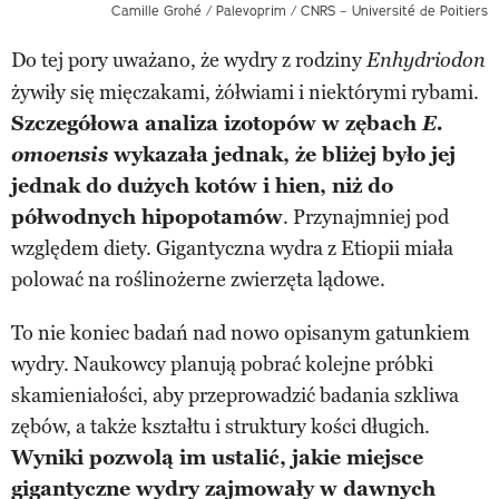
Camille Grohé / Palevoprim / CNRS – Université de Poitiers
Do tej pory uważano, że wydry z rodziny
Enhydriodon
żywiły się mięczakami, żółwiami i niektórymi rybami.
Szczegółowa analiza izotopów w zębach
E.
omoensis
wykazała jednak, że bliżej było jej
jednak do dużych kotów i hien, niż do
półwodnych hipopotamów
. Przynajmniej pod
względem diety. Gigantyczna wydra z Etiopii miała
polować na roślinożerne zwierzęta lądowe.
To nie koniec badań nad nowo opisanym gatunkiem
wydry. Naukowcy planują pobrać kolejne próbki
skamieniałości, aby przeprowadzić badania szkliwa
zębów, a także kształtu i struktury kości długich.
Wyniki pozwolą im ustalić, jakie miejsce
gigantyczne wydry zajmowały w dawnych