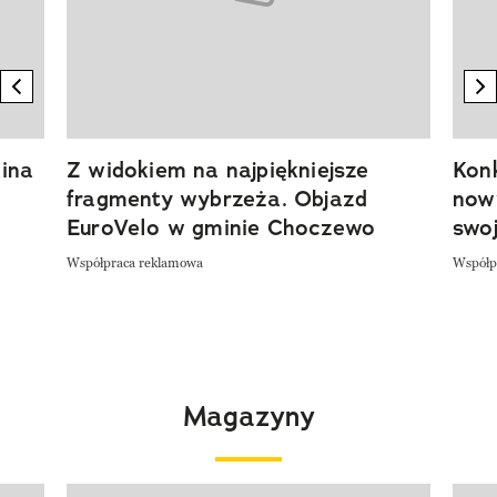
previous element
n
ina
Z widokiem na najpiękniejsze
Kon
fragmenty wybrzeża. Objazd
now
EuroVelo w gminie Choczewo
swoj
Współpraca reklamowa
Współp
Magazyny