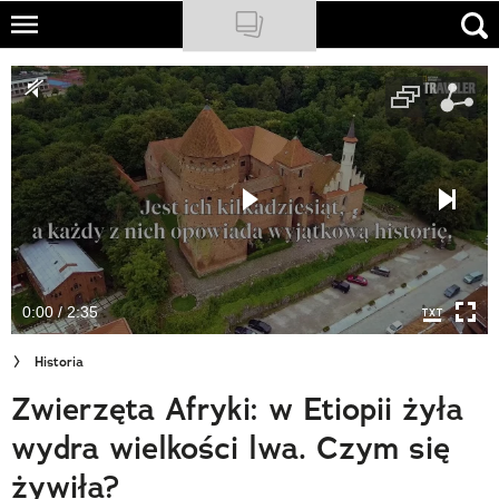
Skip
to
NATIONAL GEOGRAPHIC
main
content
TRAVELER
PODCASTY
Sklep
Newsletter
0:00 / 2:35
Cuda Polski
Historia
Wielki Konkurs Fotograficzny
Zwierzęta Afryki: w Etiopii żyła
Trendbook Podróżniczy
wydra wielkości lwa. Czym się
Polecane
żywiła?