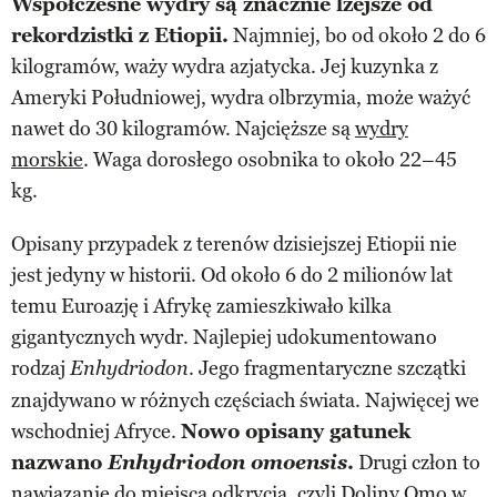
Współczesne wydry są znacznie lżejsze od
rekordzistki z Etiopii.
Najmniej, bo od około 2 do 6
kilogramów, waży wydra azjatycka. Jej kuzynka z
Ameryki Południowej, wydra olbrzymia, może ważyć
nawet do 30 kilogramów. Najcięższe są
wydry
morskie
. Waga dorosłego osobnika to około 22–45
kg.
Opisany przypadek z terenów dzisiejszej Etiopii nie
jest jedyny w historii. Od około 6 do 2 milionów lat
temu Euroazję i Afrykę zamieszkiwało kilka
gigantycznych wydr. Najlepiej udokumentowano
rodzaj
. Jego fragmentaryczne szczątki
Enhydriodon
znajdywano w różnych częściach świata. Najwięcej we
wschodniej Afryce.
Nowo opisany gatunek
nazwano
Enhydriodon omoensis
.
Drugi człon to
nawiązanie do miejsca odkrycia, czyli Doliny Omo w