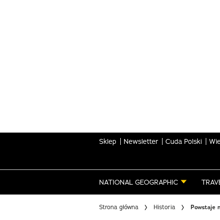
Skip
to
main
content
Sklep
Newsletter
Cuda Polski
Wie
NATIONAL GEOGRAPHIC
TRAV
Strona główna
Historia
Powstaje n