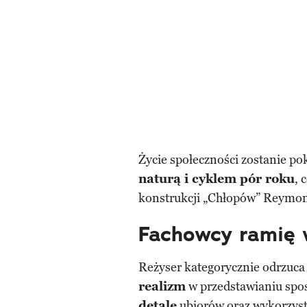
Życie społeczności zostanie p
naturą i cyklem pór roku
, 
konstrukcji „Chłopów” Reymon
Fachowcy ramię 
Reżyser kategorycznie odrzuca e
realizm
w przedstawianiu spo
detale
ubiorów oraz wykorzys