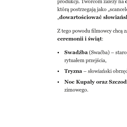
produkcji. Twórcom zależy na
którą postrzegają jako „scance
„
dowartościować słowiańsk
Z tego powodu filmowcy chcą z
ceremonii i świąt
:
Swadźba
(Swaćba) – staro
rytuałem przejścia,
Tryzna
– słowiański obrzęd
Noc Kupały oraz Szczo
zimowego.