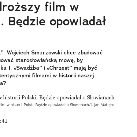
droższy film w
ki. Będzie opowiadał
lia”. Wojciech Smarzowski chce zbudować
uować starosłowiańską mowę, by
ka I. „Swadźba” i „Chrzest” mają być
tentycznymi filmami w historii naszej
ra?
ilm w historii Polski. Będzie opowiadał o Słowianach/Il. Jan Matejko
:41