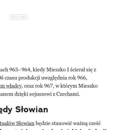
tach 963–964, kiedy Mieszko I ścierał się z
Oś czasu produkcji uwzględnia rok 966,
em władcy
, oraz rok 967, w którym Mieszko
anem dzięki sojuszowi z Czechami.
ędy Słowian
ytuałów Słowian
będzie stanowić ważną cześć