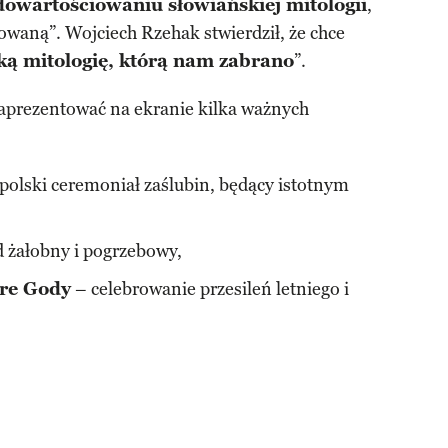
dowartościowaniu słowiańskiej mitologii
,
lowaną”. Wojciech Rzehak stwierdził, że chce
ą mitologię, którą nam zabrano
”.
aprezentować na ekranie kilka ważnych
polski ceremoniał zaślubin, będący istotnym
 żałobny i pogrzebowy,
dre Gody
– celebrowanie przesileń letniego i