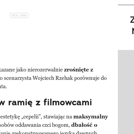
Pokazy
okazane jako nierozerwalnie
zrośnięte z
co scenarzysta Wojciech Rzehak porównuje do
ta.
w ramię z filmowcami
stetykę „cepelii”, stawiając na
maksymalny
sobów oddawania czci bogom,
dbałość o
tanie zrekonstruowanego języka dawnych