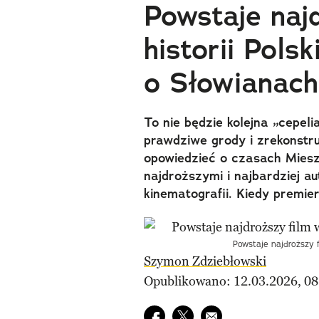
Powstaje naj
historii Pols
o Słowianach
To nie będzie kolejna „cepe
prawdziwe grody i zrekonstr
opowiedzieć o czasach Miesz
najdroższymi i najbardziej au
kinematografii. Kiedy premie
Powstaje najdroższy f
Szymon Zdziebłowski
Opublikowano: 12.03.2026, 08
Udostępnij na facebook
Udostępnij na twitter
E-mail do przyjaciela