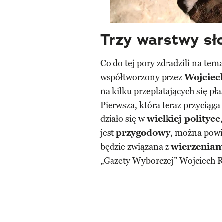
Trzy warstwy sł
Co do tej pory zdradzili na tem
współtworzony przez
Wojciec
na kilku przeplatających się pł
Pierwsza, która teraz przyciąga
działo się w
wielkiej polityce
jest
przygodowy
, można powi
będzie związana z
wierzeniam
„Gazety Wyborczej” Wojciech 