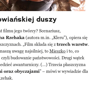
owiańskiej duszy
at filmu jego twórcy? Scenariusz,
ha Rzehaka
(autora m.in. „Kleru”), opiera się
aszczyznach. „Film składa się z
trzech warstw
.
 naszą uwagę najsilniej, to
Mieszko
i to, co
, czyli budowanie państwowości. Drugi wątek
edzieć awanturniczy. (…) Trzecia płaszczyzna
i oraz obyczajami
” – mówi w wywiadzie dla
Rzehak.