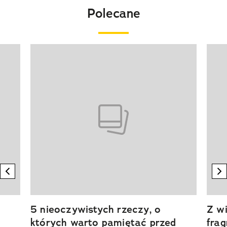
Polecane
Pokazywanie elementu 1 z 20
previous element
n
5 nieoczywistych rzeczy, o
Z wi
których warto pamiętać przed
fra