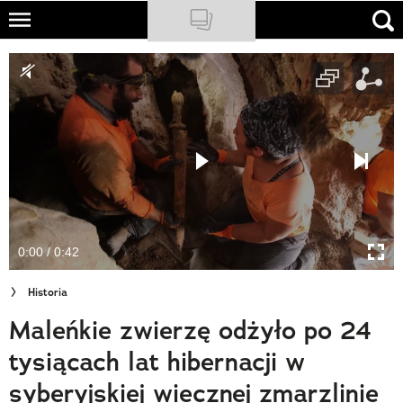
Skip
to
NATIONAL GEOGRAPHIC
main
content
TRAVELER
PODCASTY
Sklep
Newsletter
0:00 / 0:42
Cuda Polski
Historia
Wielki Konkurs Fotograficzny
Maleńkie zwierzę odżyło po 24
Trendbook Podróżniczy
tysiącach lat hibernacji w
Polecane
syberyjskiej wiecznej zmarzlinie