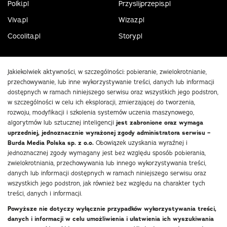
Polki.pl
Przyslijprzepis.pl
Viva.pl
Wizaz.pl
Cocolita.pl
Story.pl
Jakiekolwiek aktywności, w szczególności: pobieranie, zwielokrotnianie,
przechowywanie, lub inne wykorzystywanie treści, danych lub informacji
dostępnych w ramach niniejszego serwisu oraz wszystkich jego podstron,
w szczególności w celu ich eksploracji, zmierzającej do tworzenia,
rozwoju, modyfikacji i szkolenia systemów uczenia maszynowego,
algorytmów lub sztucznej inteligencji
jest zabronione oraz wymaga
uprzedniej, jednoznacznie wyrażonej zgody administratora serwisu –
Burda Media Polska sp. z o.o.
Obowiązek uzyskania wyraźnej i
jednoznacznej zgody wymagany jest bez względu sposób pobierania,
zwielokrotniania, przechowywania lub innego wykorzystywania treści,
danych lub informacji dostępnych w ramach niniejszego serwisu oraz
wszystkich jego podstron, jak również bez względu na charakter tych
treści, danych i informacji.
Powyższe nie dotyczy wyłącznie przypadków wykorzystywania treści,
danych i informacji w celu umożliwienia i ułatwienia ich wyszukiwania