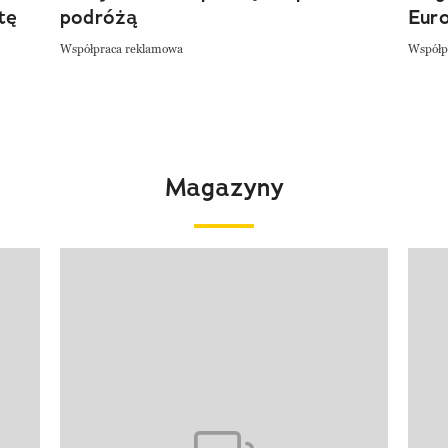
tę
podróżą
Eur
Współpraca reklamowa
Współp
Magazyny
Pokazywanie elementu 1 z 4