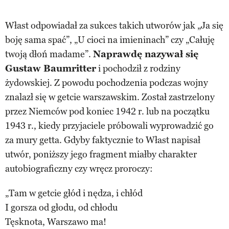
Włast odpowiadał za sukces takich utworów jak „Ja się
boję sama spać”, „U cioci na imieninach” czy „Całuję
twoją dłoń madame”.
Naprawdę nazywał się
Gustaw Baumritter
i pochodził z rodziny
żydowskiej. Z powodu pochodzenia podczas wojny
znalazł się w getcie warszawskim. Został zastrzelony
przez Niemców pod koniec 1942 r. lub na początku
1943 r., kiedy przyjaciele próbowali wyprowadzić go
za mury getta. Gdyby faktycznie to Włast napisał
utwór, poniższy jego fragment miałby charakter
autobiograficzny czy wręcz proroczy:
„Tam w getcie głód i nędza, i chłód
I gorsza od głodu, od chłodu
Tęsknota, Warszawo ma!