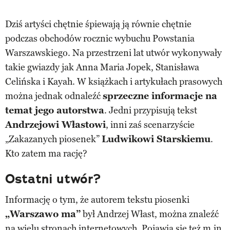
Dziś artyści chętnie śpiewają ją równie chętnie
podczas obchodów rocznic wybuchu Powstania
Warszawskiego. Na przestrzeni lat utwór wykonywały
takie gwiazdy jak Anna Maria Jopek, Stanisława
Celińska i Kayah. W książkach i artykułach prasowych
można jednak odnaleźć
sprzeczne informacje na
temat jego autorstwa
. Jedni przypisują tekst
Andrzejowi Włastowi
, inni zaś scenarzyście
„Zakazanych piosenek”
Ludwikowi Starskiemu
.
Kto zatem ma rację?
Ostatni utwór?
Informację o tym, że autorem tekstu piosenki
„Warszawo ma”
był Andrzej Włast, można znaleźć
na wielu stronach internetowych. Pojawia się też m.in.