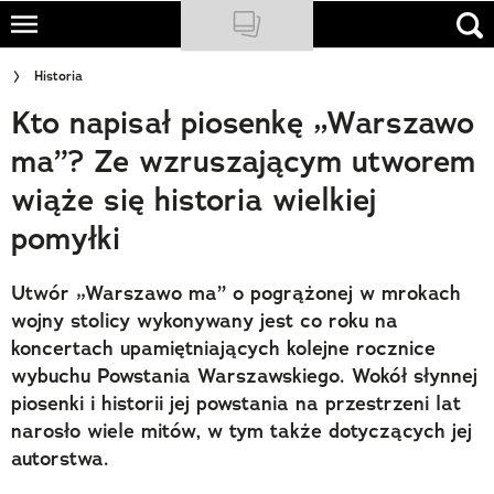
Skip
to
NATIONAL GEOGRAPHIC
Historia
main
Kto napisał piosenkę „Warszawo
content
TRAVELER
ma”? Ze wzruszającym utworem
PODCASTY
wiąże się historia wielkiej
Sklep
pomyłki
Newsletter
Utwór „Warszawo ma” o pogrążonej w mrokach
Cuda Polski
wojny stolicy wykonywany jest co roku na
koncertach upamiętniających kolejne rocznice
Wielki Konkurs Fotograficzny
wybuchu Powstania Warszawskiego. Wokół słynnej
piosenki i historii jej powstania na przestrzeni lat
Trendbook Podróżniczy
narosło wiele mitów, w tym także dotyczących jej
autorstwa.
Polecane