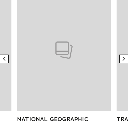
previous element
n
NATIONAL GEOGRAPHIC
TRA