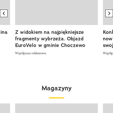
previous element
n
ina
Z widokiem na najpiękniejsze
Kon
fragmenty wybrzeża. Objazd
now
EuroVelo w gminie Choczewo
swoj
Współpraca reklamowa
Współp
Magazyny
Pokazywanie elementu 1 z 4