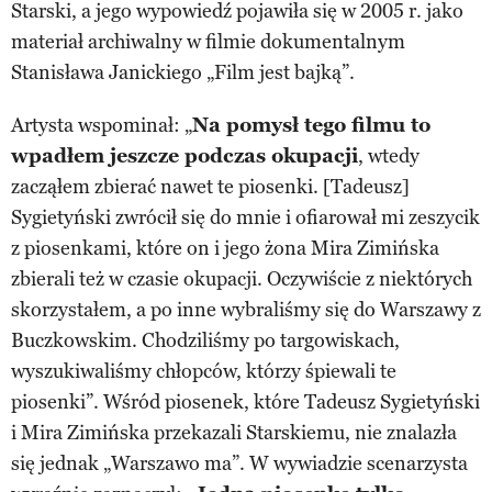
Starski, a jego wypowiedź pojawiła się w 2005 r. jako
materiał archiwalny w filmie dokumentalnym
Stanisława Janickiego „Film jest bajką”.
Artysta wspominał: „
Na pomysł tego filmu to
wpadłem jeszcze podczas okupacji
, wtedy
zacząłem zbierać nawet te piosenki. [Tadeusz]
Sygietyński zwrócił się do mnie i ofiarował mi zeszycik
z piosenkami, które on i jego żona Mira Zimińska
zbierali też w czasie okupacji. Oczywiście z niektórych
skorzystałem, a po inne wybraliśmy się do Warszawy z
Buczkowskim. Chodziliśmy po targowiskach,
wyszukiwaliśmy chłopców, którzy śpiewali te
piosenki”. Wśród piosenek, które Tadeusz Sygietyński
i Mira Zimińska przekazali Starskiemu, nie znalazła
się jednak „Warszawo ma”. W wywiadzie scenarzysta