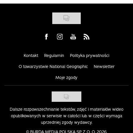
Visit us on Facebook
Visit us on Instagram
Visit us on Youtube
Visit us on Rss
Kontakt
Regulamin
Polityka prywatności
O towarzystwie National Geographic
Newsletter
Moje zgody
Dalsze rozpowszechnianie tekstów, zdjęć i materiałów wideo
opublikowanych w serwisie w całości lub w części wymaga
uprzedniej zgody wydawcy.
©
BURDA MEDIA POLSKA SP. Z O. O. 2026