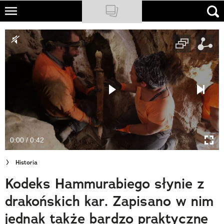
Skip
to
NATIONAL GEOGRAPHIC
main
content
TRAVELER
PODCASTY
Sklep
Newsletter
0:00 / 0:42
Cuda Polski
Historia
Wielki Konkurs Fotograficzny
Kodeks Hammurabiego słynie z
Trendbook Podróżniczy
drakońskich kar. Zapisano w nim
Polecane
jednak także bardzo praktyczne