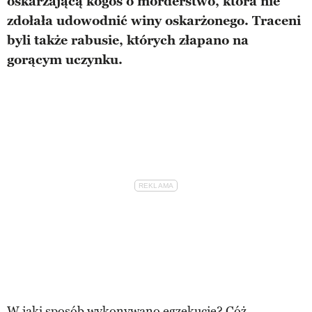
oskarżającą kogoś o morderstwo, która nie
zdołała udowodnić winy oskarżonego. Traceni
byli także rabusie, których złapano na
gorącym uczynku.
W jaki sposób wykonywano egzekucję? Cóż,