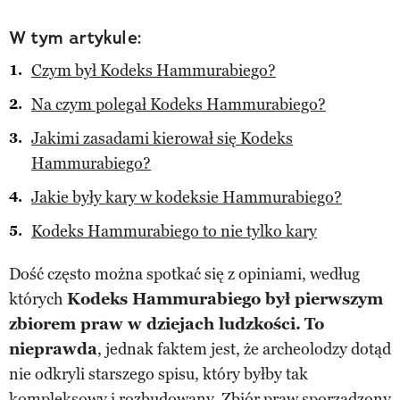
W tym artykule:
Czym był Kodeks Hammurabiego?
Na czym polegał Kodeks Hammurabiego?
Jakimi zasadami kierował się Kodeks
Hammurabiego?
Jakie były kary w kodeksie Hammurabiego?
Kodeks Hammurabiego to nie tylko kary
Dość często można spotkać się z opiniami, według
których
Kodeks Hammurabiego był pierwszym
zbiorem praw w dziejach ludzkości.
To
nieprawda
, jednak faktem jest, że archeolodzy dotąd
nie odkryli starszego spisu, który byłby tak
kompleksowy i rozbudowany. Zbiór praw sporządzony