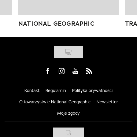
NATIONAL GEOGRAPHIC
TRA
Visit us on Facebook
Visit us on Instagram
Visit us on Youtube
Visit us on Rss
Kontakt
Regulamin
Polityka prywatności
O towarzystwie National Geographic
Newsletter
Moje zgody