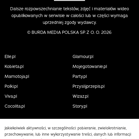
Dalsze rozpowszechnianie tekstów, zdjęć i materiałów wideo
opublikowanych w serwisie w całości lub w części wymaga
uprzedniej zgody wydawcy.
©
BURDA MEDIA POLSKA SP. Z O. O. 2026
Elle.pl
Glamour.pl
Kobieta.pl
Mojegotowanie.pl
Mamotoja.pl
Party.pl
Polki.pl
Przyslijprzepis.pl
Viva.pl
Wizaz.pl
Cocolita.pl
Story.pl
Jakiekolwiek aktywności, w szczególności: pobieranie, zwielokrotnianie,
przechowywanie, lub inne wykorzystywanie treści, danych lub informacji