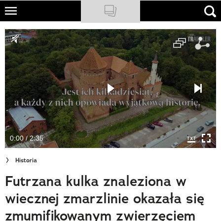
Skip
to
NATIONAL GEOGRAPHIC
main
content
TRAVELER
PODCASTY
Sklep
Newsletter
0:00 / 2:35
Cuda Polski
Historia
Wielki Konkurs Fotograficzny
Futrzana kulka znaleziona w
Trendbook Podróżniczy
wiecznej zmarzlinie okazała się
Polecane
zmumifikowanym zwierzęciem