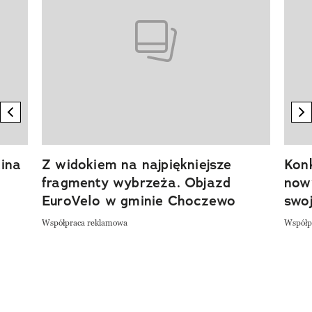
previous element
n
ina
Z widokiem na najpiękniejsze
Kon
fragmenty wybrzeża. Objazd
now
EuroVelo w gminie Choczewo
swoj
Współpraca reklamowa
Współp