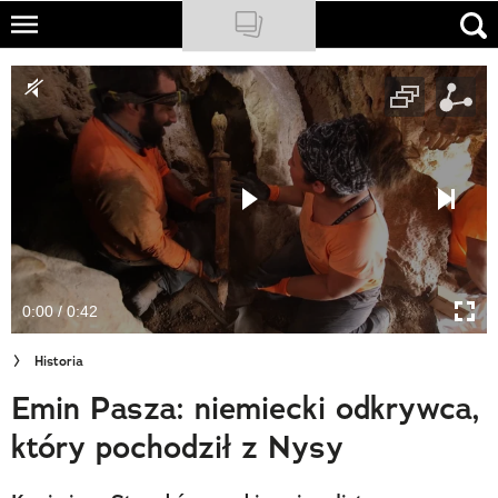
Skip
to
NATIONAL GEOGRAPHIC
main
content
TRAVELER
PODCASTY
Sklep
Newsletter
0:00 / 0:42
Cuda Polski
Historia
Wielki Konkurs Fotograficzny
Emin Pasza: niemiecki odkrywca,
Trendbook Podróżniczy
który pochodził z Nysy
Polecane