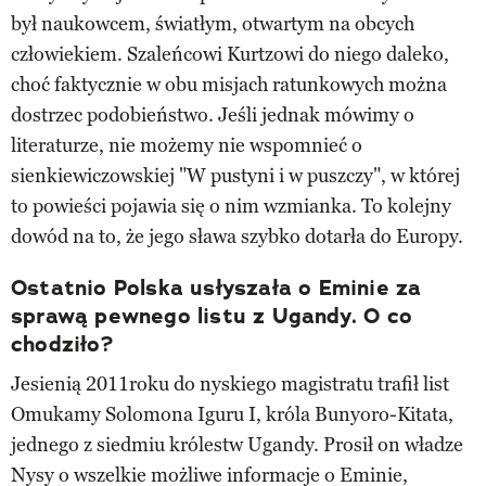
był naukowcem, światłym, otwartym na obcych
człowiekiem. Szaleńcowi Kurtzowi do niego daleko,
choć faktycznie w obu misjach ratunkowych można
dostrzec podobieństwo. Jeśli jednak mówimy o
literaturze, nie możemy nie wspomnieć o
sienkiewiczowskiej "W pustyni i w puszczy", w której
to powieści pojawia się o nim wzmianka. To kolejny
dowód na to, że jego sława szybko dotarła do Europy.
Ostatnio Polska usłyszała o Eminie za
sprawą pewnego listu z Ugandy. O co
chodziło?
Jesienią 2011roku do nyskiego magistratu trafił list
Omukamy Solomona Iguru I, króla Bunyoro-Kitata,
jednego z siedmiu królestw Ugandy. Prosił on władze
Nysy o wszelkie możliwe informacje o Eminie,