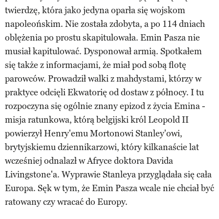
twierdzę, która jako jedyna oparła się wojskom
napoleońskim. Nie została zdobyta, a po 114 dniach
oblężenia po prostu skapitulowała. Emin Pasza nie
musiał kapitulować. Dysponował armią. Spotkałem
się także z informacjami, że miał pod sobą flotę
parowców. Prowadził walki z mahdystami, którzy w
praktyce odcięli Ekwatorię od dostaw z północy. I tu
rozpoczyna się ogólnie znany epizod z życia Emina -
misja ratunkowa, którą belgijski król Leopold II
powierzył Henry'emu Mortonowi Stanley'owi,
brytyjskiemu dziennikarzowi, który kilkanaście lat
wcześniej odnalazł w Afryce doktora Davida
Livingstone'a. Wyprawie Stanleya przyglądała się cała
Europa. Sęk w tym, że Emin Pasza wcale nie chciał być
ratowany czy wracać do Europy.