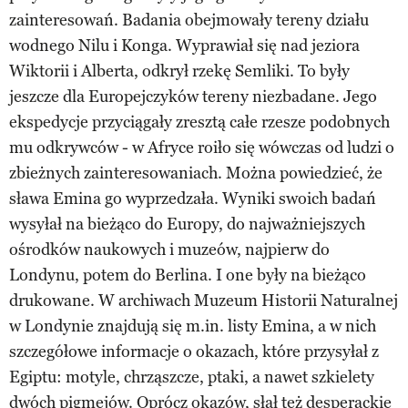
zainteresowań. Badania obejmowały tereny działu
wodnego Nilu i Konga. Wyprawiał się nad jeziora
Wiktorii i Alberta, odkrył rzekę Semliki. To były
jeszcze dla Europejczyków tereny niezbadane. Jego
ekspedycje przyciągały zresztą całe rzesze podobnych
mu odkrywców - w Afryce roiło się wówczas od ludzi o
zbieżnych zainteresowaniach. Można powiedzieć, że
sława Emina go wyprzedzała. Wyniki swoich badań
wysyłał na bieżąco do Europy, do najważniejszych
ośrodków naukowych i muzeów, najpierw do
Londynu, potem do Berlina. I one były na bieżąco
drukowane. W archiwach Muzeum Historii Naturalnej
w Londynie znajdują się m.in. listy Emina, a w nich
szczegółowe informacje o okazach, które przysyłał z
Egiptu: motyle, chrząszcze, ptaki, a nawet szkielety
dwóch pigmejów. Oprócz okazów, słał też desperackie