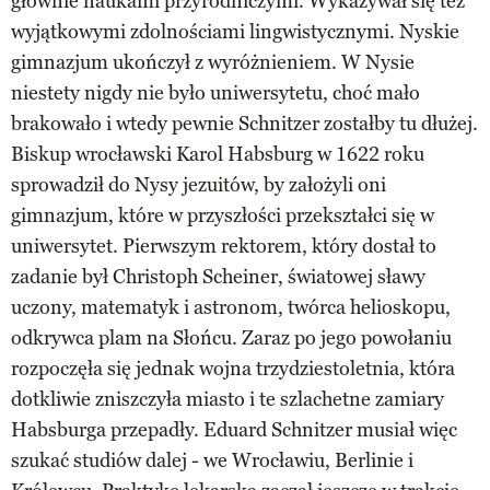
głównie naukami przyrodniczymi. Wykazywał się też
wyjątkowymi zdolnościami lingwistycznymi. Nyskie
gimnazjum ukończył z wyróżnieniem. W Nysie
niestety nigdy nie było uniwersytetu, choć mało
brakowało i wtedy pewnie Schnitzer zostałby tu dłużej.
Biskup wrocławski Karol Habsburg w 1622 roku
sprowadził do Nysy jezuitów, by założyli oni
gimnazjum, które w przyszłości przekształci się w
uniwersytet. Pierwszym rektorem, który dostał to
zadanie był Christoph Scheiner, światowej sławy
uczony, matematyk i astronom, twórca helioskopu,
odkrywca plam na Słońcu. Zaraz po jego powołaniu
rozpoczęła się jednak wojna trzydziestoletnia, która
dotkliwie zniszczyła miasto i te szlachetne zamiary
Habsburga przepadły. Eduard Schnitzer musiał więc
szukać studiów dalej - we Wrocławiu, Berlinie i