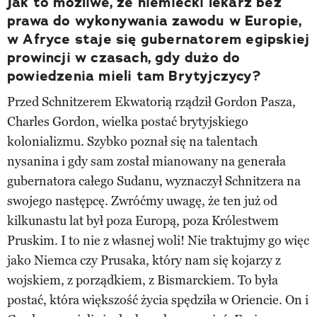
Jak to możliwe, że niemiecki lekarz bez
prawa do wykonywania zawodu w Europie,
w Afryce staje się gubernatorem egipskiej
prowincji w czasach, gdy dużo do
powiedzenia mieli tam Brytyjczycy?
Przed Schnitzerem Ekwatorią rządził Gordon Pasza,
Charles Gordon, wielka postać brytyjskiego
kolonializmu. Szybko poznał się na talentach
nysanina i gdy sam został mianowany na generała
gubernatora całego Sudanu, wyznaczył Schnitzera na
swojego następcę. Zwróćmy uwagę, że ten już od
kilkunastu lat był poza Europą, poza Królestwem
Pruskim. I to nie z własnej woli! Nie traktujmy go więc
jako Niemca czy Prusaka, który nam się kojarzy z
wojskiem, z porządkiem, z Bismarckiem. To była
postać, która większość życia spędziła w Oriencie. On i