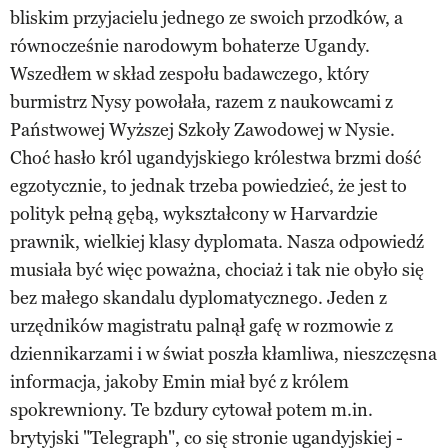
bliskim przyjacielu jednego ze swoich przodków, a
równocześnie narodowym bohaterze Ugandy.
Wszedłem w skład zespołu badawczego, który
burmistrz Nysy powołała, razem z naukowcami z
Państwowej Wyższej Szkoły Zawodowej w Nysie.
Choć hasło król ugandyjskiego królestwa brzmi dość
egzotycznie, to jednak trzeba powiedzieć, że jest to
polityk pełną gębą, wykształcony w Harvardzie
prawnik, wielkiej klasy dyplomata. Nasza odpowiedź
musiała być więc poważna, chociaż i tak nie obyło się
bez małego skandalu dyplomatycznego. Jeden z
urzędników magistratu palnął gafę w rozmowie z
dziennikarzami i w świat poszła kłamliwa, nieszczęsna
informacja, jakoby Emin miał być z królem
spokrewniony. Te bzdury cytował potem m.in.
brytyjski "Telegraph", co się stronie ugandyjskiej -