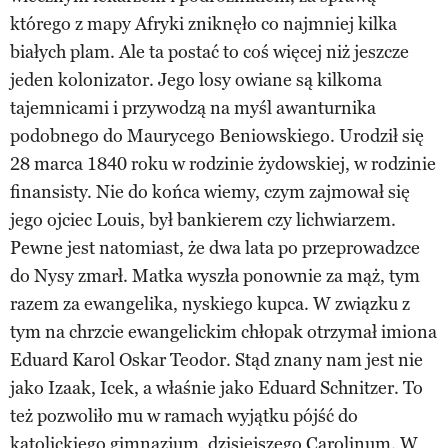
którego z mapy Afryki zniknęło co najmniej kilka
białych plam. Ale ta postać to coś więcej niż jeszcze
jeden kolonizator. Jego losy owiane są kilkoma
tajemnicami i przywodzą na myśl awanturnika
podobnego do Maurycego Beniowskiego. Urodził się
28 marca 1840 roku w rodzinie żydowskiej, w rodzinie
finansisty. Nie do końca wiemy, czym zajmował się
jego ojciec Louis, był bankierem czy lichwiarzem.
Pewne jest natomiast, że dwa lata po przeprowadzce
do Nysy zmarł. Matka wyszła ponownie za mąż, tym
razem za ewangelika, nyskiego kupca. W związku z
tym na chrzcie ewangelickim chłopak otrzymał imiona
Eduard Karol Oskar Teodor. Stąd znany nam jest nie
jako Izaak, Icek, a właśnie jako Eduard Schnitzer. To
też pozwoliło mu w ramach wyjątku pójść do
katolickiego gimnazjum, dzisiejszego Carolinum. W