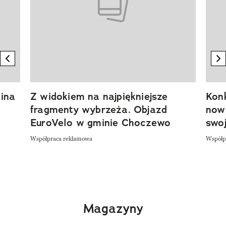
previous element
n
ina
Z widokiem na najpiękniejsze
Kon
fragmenty wybrzeża. Objazd
now
EuroVelo w gminie Choczewo
swoj
Współpraca reklamowa
Współp
Magazyny