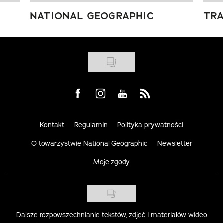
NATIONAL GEOGRAPHIC
TRA
Visit us on Facebook
Visit us on Instagram
Visit us on Youtube
Visit us on Rss
Kontakt
Regulamin
Polityka prywatności
O towarzystwie National Geographic
Newsletter
Moje zgody
Dalsze rozpowszechnianie tekstów, zdjęć i materiałów wideo