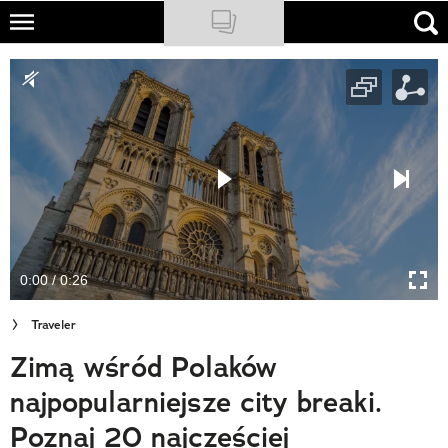
Skip
to
NATIONAL GEOGRAPHIC
main
content
TRAVELER
PODCASTY
Sklep
Newsletter
0:00 / 0:26
Cuda Polski
Traveler
Wielki Konkurs Fotograficzny
Zimą wśród Polaków
Trendbook Podróżniczy
najpopularniejsze city breaki.
Polecane
Poznaj 20 najcześciej