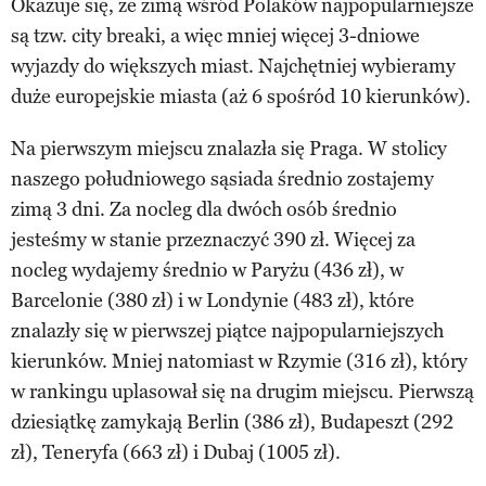
Okazuje się, że zimą wśród Polaków najpopularniejsze
są tzw. city breaki, a więc mniej więcej 3-dniowe
wyjazdy do większych miast. Najchętniej wybieramy
duże europejskie miasta (aż 6 spośród 10 kierunków).
Na pierwszym miejscu znalazła się Praga. W stolicy
naszego południowego sąsiada średnio zostajemy
zimą 3 dni. Za nocleg dla dwóch osób średnio
jesteśmy w stanie przeznaczyć 390 zł. Więcej za
nocleg wydajemy średnio w Paryżu (436 zł), w
Barcelonie (380 zł) i w Londynie (483 zł), które
znalazły się w pierwszej piątce najpopularniejszych
kierunków. Mniej natomiast w Rzymie (316 zł), który
w rankingu uplasował się na drugim miejscu. Pierwszą
dziesiątkę zamykają Berlin (386 zł), Budapeszt (292
zł), Teneryfa (663 zł) i Dubaj (1005 zł).