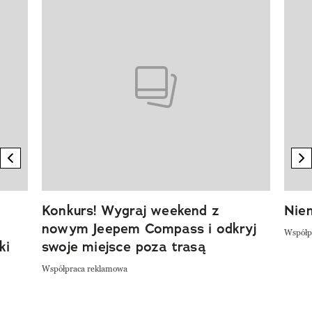
Pokazywanie elementu 1 z 20
previous element
n
Konkurs! Wygraj weekend z
Niem
nowym Jeepem Compass i odkryj
Współp
ki
swoje miejsce poza trasą
Współpraca reklamowa