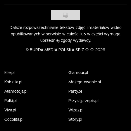
Dalsze rozpowszechnianie tekstów, zdjęć i materiałów wideo
opublikowanych w serwisie w całości lub w części wymaga
uprzedniej zgody wydawcy.
©
BURDA MEDIA POLSKA SP. Z O. O. 2026
Elle.pl
Glamour.pl
Kobieta.pl
Mojegotowanie.pl
Mamotoja.pl
Party.pl
Polki.pl
Przyslijprzepis.pl
Viva.pl
Wizaz.pl
Cocolita.pl
Story.pl