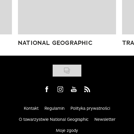
NATIONAL GEOGRAPHIC
TRA
Visit us on Facebook
Visit us on Instagram
Visit us on Youtube
Visit us on Rss
Kontakt
Regulamin
Polityka prywatności
O towarzystwie National Geographic
Newsletter
Moje zgody