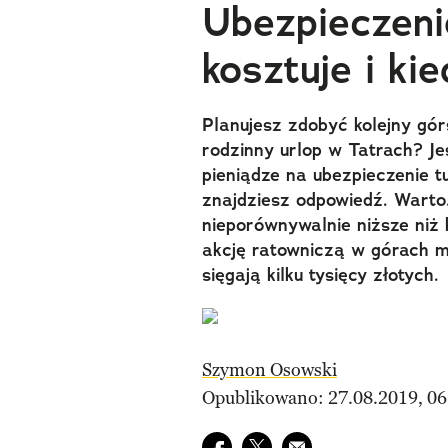
Ubezpieczenie
kosztuje i ki
Planujesz zdobyć kolejny gó
rodzinny urlop w Tatrach? J
pieniądze na ubezpieczenie t
znajdziesz odpowiedź. Warto.
nieporównywalnie niższe niż k
akcję ratowniczą w górach mo
sięgają kilku tysięcy złotych.
Szymon Osowski
Opublikowano: 27.08.2019, 06
Udostępnij na facebook
Udostępnij na twitter
E-mail do przyjaciela