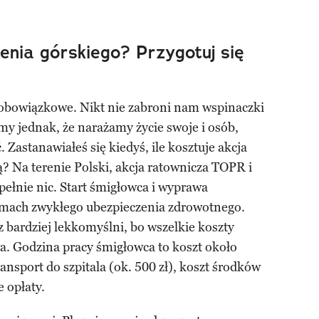
zenia górskiego? Przygotuj się
t obowiązkowe. Nikt nie zabroni nam wspinaczki
my jednak, że narażamy życie swoje i osób,
 Zastanawiałeś się kiedyś, ile kosztuje akcja
ą? Na terenie Polski, akcja ratownicza TOPR i
ełnie nic. Start śmigłowca i wyprawa
amach zwykłego ubezpieczenia zdrowotnego.
az bardziej lekkomyślni, bo wszelkie koszty
a. Godzina pracy śmigłowca to koszt około
ransport do szpitala (ok. 500 zł), koszt środków
 opłaty.