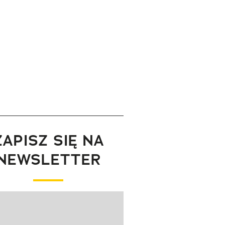
ZAPISZ SIĘ NA
NEWSLETTER
wanie elementu 1 z 1