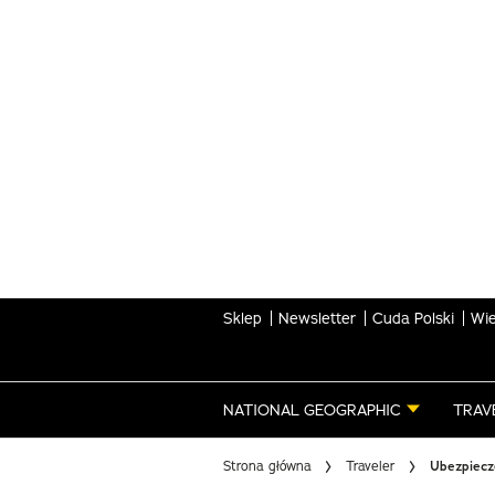
Skip
to
main
content
Sklep
Newsletter
Cuda Polski
Wie
NATIONAL GEOGRAPHIC
TRAV
Strona główna
Traveler
Ubezpiecze