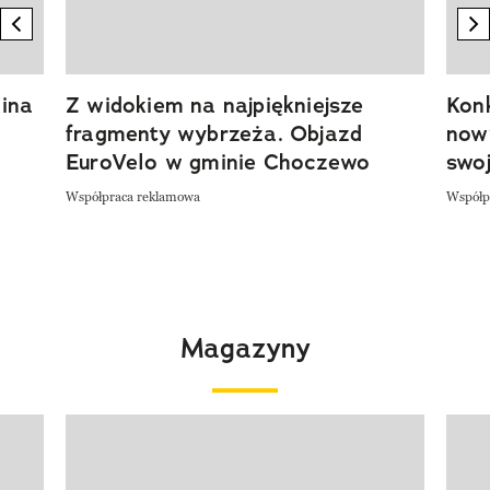
previous element
n
ina
Z widokiem na najpiękniejsze
Kon
fragmenty wybrzeża. Objazd
now
EuroVelo w gminie Choczewo
swoj
Współpraca reklamowa
Współp
Magazyny
Pokazywanie elementu 1 z 4