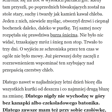
tam przyszli, po poprzednich biwakujących został na
stole stary, suchy i twardy jak kamień kawał chleba.
Jeden z nich, niewiele myśląc, otworzył drzwi i ciepnął
bochenek daleko, daleko w pustkę. Tej samej nocy
rozpętała się prawdziwa
burza śnieżna
. Nie było nic
widać, trzaskający mróz i śnieg non stop. Trwało to
trzy dni. O wyjściu ze schroniska przez ten czas w
ogóle nie było mowy. Już pierwszej doby zaczęli z
rozrzewnieniem wspominać ten szybujący nad
przepaścią czerstwy chleb.
Dlatego nawet w najładniejszy letni dzień biorę dla
wszystkich kurtki od deszczu i co najmniej drugą bluzę
na zmianę.
Dlatego nigdy nie wychodzę w góry
bez kanapki albo czekoladowego batonika.
Dlatego zawsze mam też przy sobie czołówkę,