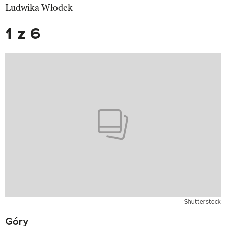
Ludwika Włodek
1 z 6
Shutterstock
Góry