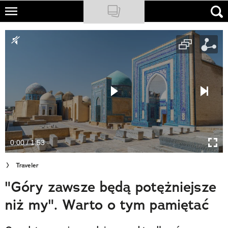
Skip
to
NATIONAL GEOGRAPHIC
main
content
TRAVELER
PODCASTY
Sklep
Newsletter
0:00 / 1:53
Cuda Polski
Traveler
Wielki Konkurs Fotograficzny
"Góry zawsze będą potężniejsze
Trendbook Podróżniczy
niż my". Warto o tym pamiętać
Polecane