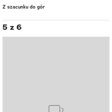
Z szacunku do gór
5 z 6