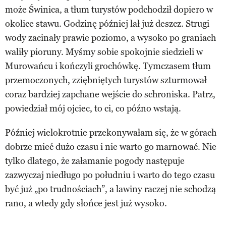
może Świnica, a tłum turystów podchodził dopiero w
okolice stawu. Godzinę później lał już deszcz. Strugi
wody zacinały prawie poziomo, a wysoko po graniach
waliły pioruny. Myśmy sobie spokojnie siedzieli w
Murowańcu i kończyli grochówkę. Tymczasem tłum
przemoczonych, zziębniętych turystów szturmował
coraz bardziej zapchane wejście do schroniska. Patrz,
powiedział mój ojciec, to ci, co późno wstają.
Później wielokrotnie przekonywałam się, że w górach
dobrze mieć dużo czasu i nie warto go marnować. Nie
tylko dlatego, że załamanie pogody następuje
zazwyczaj niedługo po południu i warto do tego czasu
być już „po trudnościach”, a lawiny raczej nie schodzą
rano, a wtedy gdy słońce jest już wysoko.