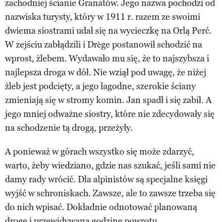
zachodniej ścianie Granatów. Jego nazwa pochodzi od
nazwiska turysty, który w 1911 r. razem ze swoimi
dwiema siostrami udał się na wycieczkę na Orlą Perć.
W zejściu zabłądzili i Drège postanowił schodzić na
wprost, żlebem. Wydawało mu się, że to najszybsza i
najlepsza droga w dół. Nie wziął pod uwagę, że niżej
żleb jest podcięty, a jego łagodne, szerokie ściany
zmieniają się w stromy komin. Jan spadł i się zabił. A
jego mniej odważne siostry, które nie zdecydowały się
na schodzenie tą drogą, przeżyły.
A ponieważ w górach wszystko się może zdarzyć,
warto, żeby wiedziano, gdzie nas szukać, jeśli sami nie
damy rady wrócić. Dla alpinistów są specjalne księgi
wyjść w schroniskach. Zawsze, ale to zawsze trzeba się
do nich wpisać. Dokładnie odnotować planowaną
drogę i przewidywaną godzinę powrotu.