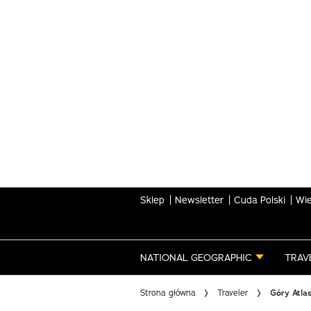
Skip
to
main
content
Sklep
Newsletter
Cuda Polski
Wie
NATIONAL GEOGRAPHIC
TRAV
Strona główna
Traveler
Góry Atlas