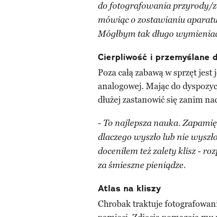
do fotografowania przyrody/z
mówiąc o zostawianiu aparatu 
Mógłbym tak długo wymieniać
Cierpliwość i przemyślane 
Poza całą zabawą w sprzęt jest 
analogowej. Mając do dyspozycj
dłużej zastanowić się zanim na
.
- To najlepsza nauka
Zapamięt
dlaczego wyszło lub nie wyszł
doceniłem też zalety klisz - ro
za śmieszne pieniądze.
Atlas na kliszy
Chrobak traktuje fotografowan