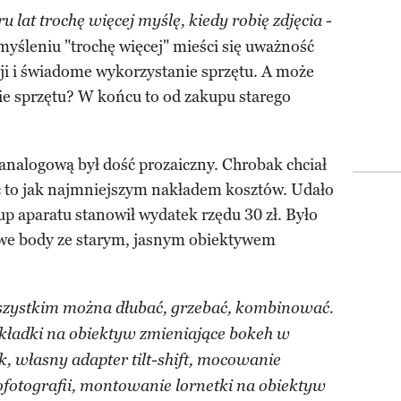
-
u lat trochę więcej myślę, kiedy robię zdjęcia
yśleniu "trochę więcej" mieści się uważność
ji i świadome wykorzystanie sprzętu. A może
e sprzętu? W końcu to od zakupu starego
 analogową był dość prozaiczny. Chrobak chciał
obić to jak najmniejszym nakładem kosztów. Udało
up aparatu stanowił wydatek rzędu 30 zł. Było
owe body ze starym, jasnym obiektywem
 wszystkim można dłubać, grzebać, kombinować.
Nakładki na obiektyw zmieniające bokeh w
k, własny adapter tilt-shift, mocowanie
otografii, montowanie lornetki na obiektyw