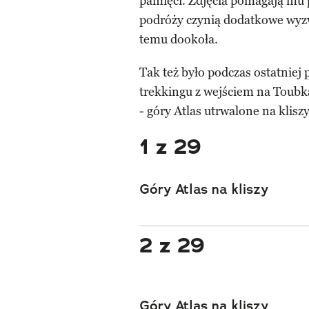
pamięci. Zdjęcia pomagają mu p
podróży czynią dodatkowe wyzw
temu dookoła.
Tak też było podczas ostatniej
trekkingu z wejściem na Toubka
- góry Atlas utrwalone na kliszy
1 z 29
Góry Atlas na kliszy
2 z 29
Góry Atlas na kliszy