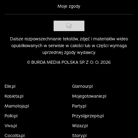
Moje zgody
Dalsze rozpowszechnianie tekstów, zdjęć i materiałów wideo
opublikowanych w serwisie w całości lub w części wymaga
uprzedniej zgody wydawcy.
©
BURDA MEDIA POLSKA SP. Z O. O. 2026
Elle.pl
Glamour.pl
Kobieta.pl
Mojegotowanie.pl
Mamotoja.pl
Party.pl
Polki.pl
Przyslijprzepis.pl
Viva.pl
Wizaz.pl
Cocolita.pl
Story.pl