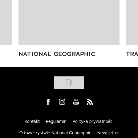
NATIONAL GEOGRAPHIC
TRA
Visit us on Facebook
Visit us on Instagram
Visit us on Youtube
Visit us on Rss
Kontakt
Regulamin
Polityka prywatności
O towarzystwie National Geographic
Newsletter