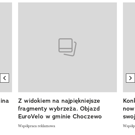
Pokazywanie elementu 1 z 20
previous element
n
ina
Z widokiem na najpiękniejsze
Kon
fragmenty wybrzeża. Objazd
now
EuroVelo w gminie Choczewo
swoj
Współpraca reklamowa
Współp