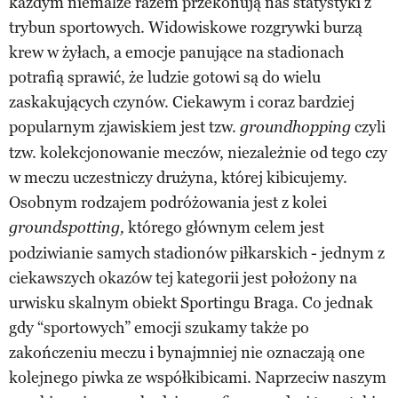
każdym niemalże razem przekonują nas statystyki z
trybun sportowych. Widowiskowe rozgrywki burzą
krew w żyłach, a emocje panujące na stadionach
potrafią sprawić, że ludzie gotowi są do wielu
zaskakujących czynów. Ciekawym i coraz bardziej
popularnym zjawiskiem jest tzw.
czyli
groundhopping
tzw. kolekcjonowanie meczów, niezależnie od tego czy
w meczu uczestniczy drużyna, której kibicujemy.
Osobnym rodzajem podróżowania jest z kolei
którego głównym celem jest
groundspotting,
podziwianie samych stadionów piłkarskich - jednym z
ciekawszych okazów tej kategorii jest położony na
urwisku skalnym obiekt Sportingu Braga. Co jednak
gdy “sportowych” emocji szukamy także po
zakończeniu meczu i bynajmniej nie oznaczają one
kolejnego piwka ze współkibicami. Naprzeciw naszym