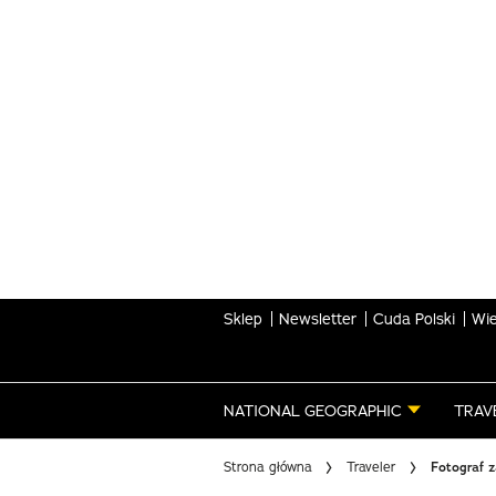
Skip
to
main
content
Sklep
Newsletter
Cuda Polski
Wie
NATIONAL GEOGRAPHIC
TRAV
Strona główna
Traveler
Fotograf z