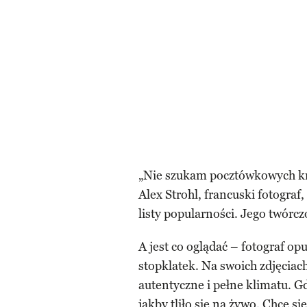
„Nie szukam pocztówkowych kr
Alex Strohl, francuski fotogra
listy popularności. Jego twórcz
A jest co oglądać – fotograf o
stopklatek. Na swoich zdjęcia
autentyczne i pełne klimatu. Gdy
jakby tliło się na żywo. Chce się