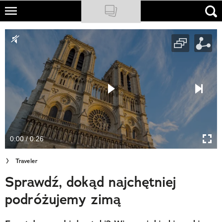
Skip
to
NATIONAL GEOGRAPHIC
main
content
TRAVELER
PODCASTY
Sklep
Newsletter
0:00 / 0:26
Cuda Polski
Traveler
Wielki Konkurs Fotograficzny
Sprawdź, dokąd najchętniej
Trendbook Podróżniczy
podróżujemy zimą
Polecane