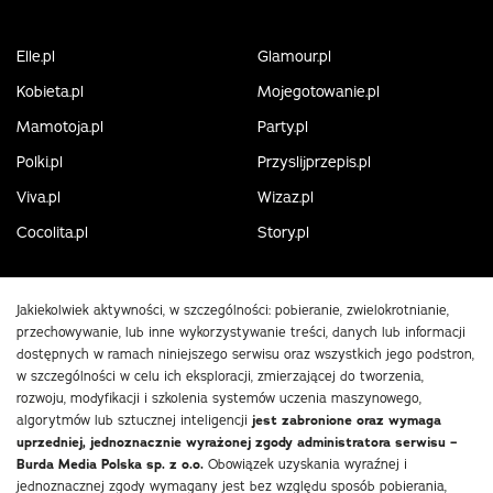
Elle.pl
Glamour.pl
Kobieta.pl
Mojegotowanie.pl
Mamotoja.pl
Party.pl
Polki.pl
Przyslijprzepis.pl
Viva.pl
Wizaz.pl
Cocolita.pl
Story.pl
Jakiekolwiek aktywności, w szczególności: pobieranie, zwielokrotnianie,
przechowywanie, lub inne wykorzystywanie treści, danych lub informacji
dostępnych w ramach niniejszego serwisu oraz wszystkich jego podstron,
w szczególności w celu ich eksploracji, zmierzającej do tworzenia,
rozwoju, modyfikacji i szkolenia systemów uczenia maszynowego,
algorytmów lub sztucznej inteligencji
jest zabronione oraz wymaga
uprzedniej, jednoznacznie wyrażonej zgody administratora serwisu –
Burda Media Polska sp. z o.o.
Obowiązek uzyskania wyraźnej i
jednoznacznej zgody wymagany jest bez względu sposób pobierania,