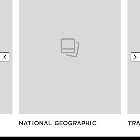
previous element
n
NATIONAL GEOGRAPHIC
TRA