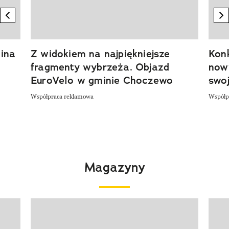
previous element
n
ina
Z widokiem na najpiękniejsze
Kon
fragmenty wybrzeża. Objazd
now
EuroVelo w gminie Choczewo
swoj
Współpraca reklamowa
Współp
Magazyny
Pokazywanie elementu 1 z 4