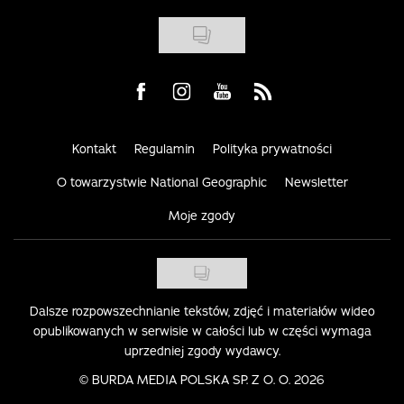
Visit us on Facebook
Visit us on Instagram
Visit us on Youtube
Visit us on Rss
Kontakt
Regulamin
Polityka prywatności
O towarzystwie National Geographic
Newsletter
Moje zgody
Dalsze rozpowszechnianie tekstów, zdjęć i materiałów wideo
opublikowanych w serwisie w całości lub w części wymaga
uprzedniej zgody wydawcy.
©
BURDA MEDIA POLSKA SP. Z O. O. 2026