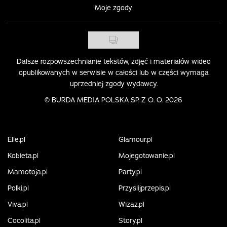
Moje zgody
Dalsze rozpowszechnianie tekstów, zdjęć i materiałów wideo
opublikowanych w serwisie w całości lub w części wymaga
uprzedniej zgody wydawcy.
©
BURDA MEDIA POLSKA SP. Z O. O. 2026
Elle.pl
Glamour.pl
Kobieta.pl
Mojegotowanie.pl
Mamotoja.pl
Party.pl
Polki.pl
Przyslijprzepis.pl
Viva.pl
Wizaz.pl
Cocolita.pl
Story.pl