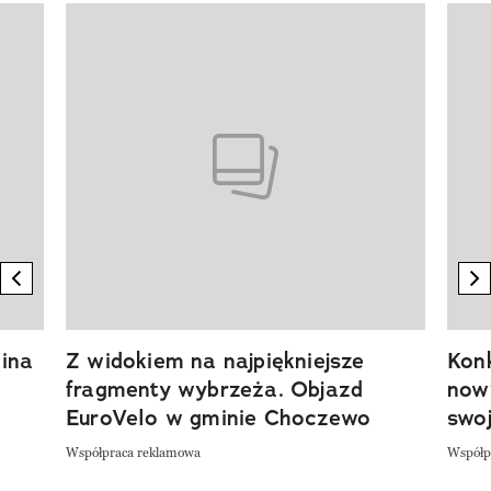
Pokazywanie elementu 1 z 20
previous element
n
ina
Z widokiem na najpiękniejsze
Kon
fragmenty wybrzeża. Objazd
now
EuroVelo w gminie Choczewo
swoj
Współpraca reklamowa
Współp