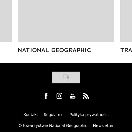
NATIONAL GEOGRAPHIC
TRA
Visit us on Facebook
Visit us on Instagram
Visit us on Youtube
Visit us on Rss
Kontakt
Regulamin
Polityka prywatności
O towarzystwie National Geographic
Newsletter