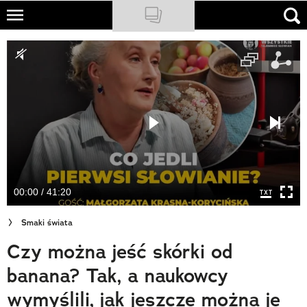
Skip
to
NATIONAL GEOGRAPHIC
main
content
TRAVELER
PODCASTY
Sklep
Newsletter
00:00 / 41:20
Cuda Polski
Smaki świata
Wielki Konkurs Fotograficzny
Czy można jeść skórki od
Trendbook Podróżniczy
banana? Tak, a naukowcy
Polecane
wymyślili, jak jeszcze można je