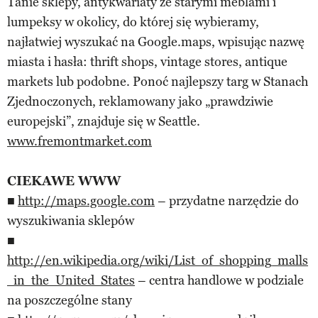
Tanie sklepy, antykwariaty ze starymi meblami i
lumpeksy w okolicy, do której się wybieramy,
najłatwiej wyszukać na Google.maps, wpisując nazwę
miasta i hasła: thrift shops, vintage stores, antique
markets lub podobne. Ponoć najlepszy targ w Stanach
Zjednoczonych, reklamowany jako „prawdziwie
europejski”, znajduje się w Seattle.
www.fremontmarket.com
CIEKAWE WWW
■
http://maps.google.com
– przydatne narzędzie do
wyszukiwania sklepów
■
http://en.wikipedia.org/wiki/List_of_shopping_malls
_in_the_United_States
– centra handlowe w podziale
na poszczególne stany