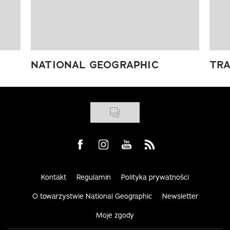
NATIONAL GEOGRAPHIC
TRA
Visit us on Facebook
Visit us on Instagram
Visit us on Youtube
Visit us on Rss
Kontakt
Regulamin
Polityka prywatności
O towarzystwie National Geographic
Newsletter
Moje zgody