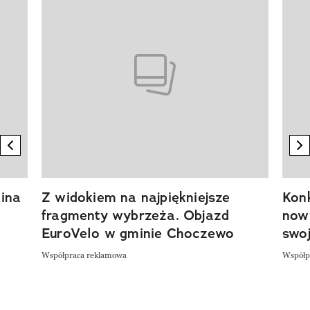
previous element
n
ina
Z widokiem na najpiękniejsze
Kon
fragmenty wybrzeża. Objazd
now
EuroVelo w gminie Choczewo
swoj
Współpraca reklamowa
Współp