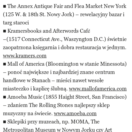
■ The Annex Antique Fair and Flea Market New York
(125 W. & 18th St. Nowy Jork) – rewelacyjny bazar i
targ staroci
■ Kramersbooks and Afterwords Café
–(1517 Connecticut Ave., Waszyngton D.C.) świetnie
zaopatrzona księgarnia i dobra restauracja w jednym.
www.kramers.com
■ Mall of America (Bloomington w stanie Minessota)
– ponoć największe i najbardziej znane centrum
handlowe w Stanach – mieści nawet wesołe
miasteczko i kaplicę ślubną.
www.mallofamerica.com
■ Amoeba Music (1855 Haight Street, San Francisco)
– zdaniem The Rolling Stones najlepszy sklep
muzyczny na świecie.
www.amoeba.com
■ Sklepiki przy muzeach, np. MOMA, The
Metropolitan Museum w Nowym Jorku czy Art