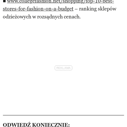
■
www.collegefashion.net/shopping/top-10-best-
stores-for-fashion-on-a-budget
– ranking sklepów
odzieżowych w rozsądnych cenach.
ODWIEDŹ KONIECZNIE: