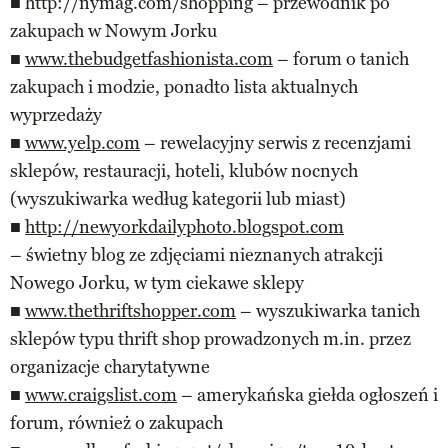
■ http://nymag.com/shopping – przewodnik po
zakupach w Nowym Jorku
■
www.thebudgetfashionista.com
– forum o tanich
zakupach i modzie, ponadto lista aktualnych
wyprzedaży
■
www.yelp.com
– rewelacyjny serwis z recenzjami
sklepów, restauracji, hoteli, klubów nocnych
(wyszukiwarka według kategorii lub miast)
■
http://newyorkdailyphoto.blogspot.com
– świetny blog ze zdjęciami nieznanych atrakcji
Nowego Jorku, w tym ciekawe sklepy
■
www.thethriftshopper.com
– wyszukiwarka tanich
sklepów typu thrift shop prowadzonych m.in. przez
organizacje charytatywne
■
www.craigslist.com
– amerykańska giełda ogłoszeń i
forum, również o zakupach