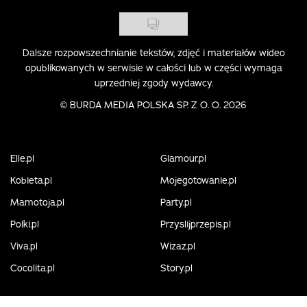
Dalsze rozpowszechnianie tekstów, zdjęć i materiałów wideo
opublikowanych w serwisie w całości lub w części wymaga
uprzedniej zgody wydawcy.
©
BURDA MEDIA POLSKA SP. Z O. O. 2026
Elle.pl
Glamour.pl
Kobieta.pl
Mojegotowanie.pl
Mamotoja.pl
Party.pl
Polki.pl
Przyslijprzepis.pl
Viva.pl
Wizaz.pl
Cocolita.pl
Story.pl