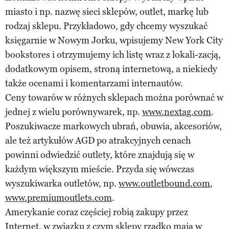
miasto i np. nazwę sieci sklepów, outlet, markę lub
rodzaj sklepu. Przykładowo, gdy chcemy wyszukać
księgarnie w Nowym Jorku, wpisujemy New York City
bookstores i otrzymujemy ich listę wraz z lokali-zacją,
dodatkowym opisem, stroną internetową, a niekiedy
także ocenami i komentarzami internautów.
Ceny towarów w różnych sklepach można porównać w
jednej z wielu porównywarek, np.
www.nextag.com
.
Poszukiwacze markowych ubrań, obuwia, akcesoriów,
ale też artykułów AGD po atrakcyjnych cenach
powinni odwiedzić outlety, które znajdują się w
każdym większym mieście. Przyda się wówczas
wyszukiwarka outletów, np.
www.outletbound.com
,
www.premiumoutlets.com
.
Amerykanie coraz częściej robią zakupy przez
Internet, w związku z czym sklepy rzadko mają w