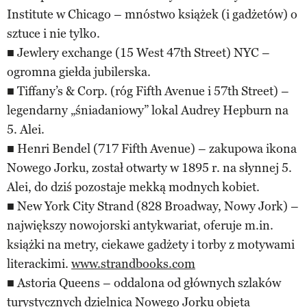
Institute w Chicago – mnóstwo książek (i gadżetów) o
sztuce i nie tylko.
■ Jewlery exchange (15 West 47th Street) NYC –
ogromna giełda jubilerska.
■ Tiffany’s & Corp. (róg Fifth Avenue i 57th Street) –
legendarny „śniadaniowy” lokal Audrey Hepburn na
5. Alei.
■ Henri Bendel (717 Fifth Avenue) – zakupowa ikona
Nowego Jorku, został otwarty w 1895 r. na słynnej 5.
Alei, do dziś pozostaje mekką modnych kobiet.
■ New York City Strand (828 Broadway, Nowy Jork) –
największy nowojorski antykwariat, oferuje m.in.
książki na metry, ciekawe gadżety i torby z motywami
literackimi.
www.strandbooks.com
■ Astoria Queens – oddalona od głównych szlaków
turystycznych dzielnica Nowego Jorku objęta