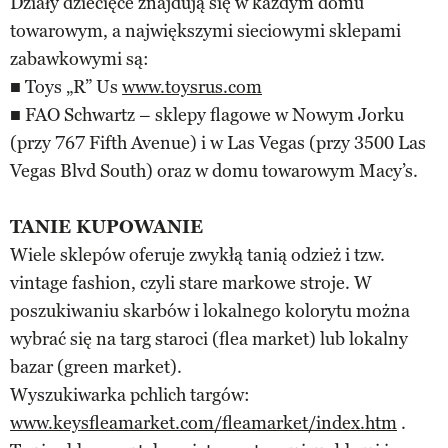
Działy dziecięce znajdują się w każdym domu
towarowym, a największymi sieciowymi sklepami
zabawkowymi są:
■ Toys „R” Us
www.toysrus.com
■ FAO Schwartz – sklepy flagowe w Nowym Jorku
(przy 767 Fifth Avenue) i w Las Vegas (przy 3500 Las
Vegas Blvd South) oraz w domu towarowym Macy’s.
TANIE KUPOWANIE
Wiele sklepów oferuje zwykłą tanią odzież i tzw.
vintage fashion, czyli stare markowe stroje. W
poszukiwaniu skarbów i lokalnego kolorytu można
wybrać się na targ staroci (flea market) lub lokalny
bazar (green market).
Wyszukiwarka pchlich targów:
www.keysfleamarket.com/fleamarket/index.htm
.