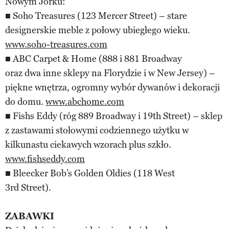
Nowym Jorku:
■ Soho Treasures (123 Mercer Street) – stare
designerskie meble z połowy ubiegłego wieku.
www.soho-treasures.com
■ ABC Carpet & Home (888 i 881 Broadway
oraz dwa inne sklepy na Florydzie i w New Jersey) –
piękne wnętrza, ogromny wybór dywanów i dekoracji
do domu.
www.abchome.com
■ Fishs Eddy (róg 889 Broadway i 19th Street) – sklep
z zastawami stołowymi codziennego użytku w
kilkunastu ciekawych wzorach plus szkło.
www.fishseddy.com
■ Bleecker Bob’s Golden Oldies (118 West
3rd Street).
ZABAWKI