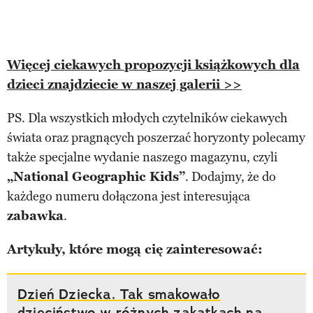
Więcej ciekawych propozycji książkowych dla
dzieci znajdziecie w naszej galerii >>
PS. Dla wszystkich młodych czytelników ciekawych
świata oraz pragnących poszerzać horyzonty polecamy
także specjalne wydanie naszego magazynu, czyli
„National Geographic Kids”
. Dodajmy, że do
każdego numeru dołączona jest interesująca
zabawka
.
Artykuły, które mogą cię zainteresować:
Dzień Dziecka. Tak smakowało
dzieciństwo w różnych zakątkach na