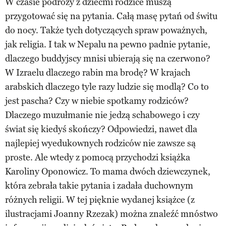
W czasie podróży z dziećmi rodzice muszą
przygotować się na pytania. Całą masę pytań od świtu
do nocy. Także tych dotyczących spraw poważnych,
jak religia. I tak w Nepalu na pewno padnie pytanie,
dlaczego buddyjscy mnisi ubierają się na czerwono?
W Izraelu dlaczego rabin ma brodę? W krajach
arabskich dlaczego tyle razy ludzie się modlą? Co to
jest pascha? Czy w niebie spotkamy rodziców?
Dlaczego muzułmanie nie jedzą schabowego i czy
świat się kiedyś skończy? Odpowiedzi, nawet dla
najlepiej wyedukownych rodziców nie zawsze są
proste. Ale wtedy z pomocą przychodzi książka
Karoliny Oponowicz. To mama dwóch dziewczynek,
która zebrała takie pytania i zadała duchownym
różnych religii. W tej pięknie wydanej książce (z
ilustracjami Joanny Rzezak) można znaleźć mnóstwo