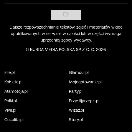
Dalsze rozpowszechnianie tekstów, zdjęć i materiałów wideo
opublikowanych w serwisie w całości lub w części wymaga
uprzedniej zgody wydawcy.
©
BURDA MEDIA POLSKA SP. Z O. O. 2026
Elle.pl
Glamour.pl
Kobieta.pl
Mojegotowanie.pl
Mamotoja.pl
Party.pl
Polki.pl
Przyslijprzepis.pl
Viva.pl
Wizaz.pl
Cocolita.pl
Story.pl