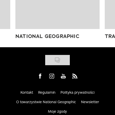
NATIONAL GEOGRAPHIC
TRA
Visit us on Facebook
Visit us on Instagram
Visit us on Youtube
Visit us on Rss
Kontakt
Regulamin
Polityka prywatności
O towarzystwie National Geographic
Newsletter
Moje zgody