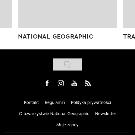
NATIONAL GEOGRAPHIC
TRA
Visit us on Facebook
Visit us on Instagram
Visit us on Youtube
Visit us on Rss
Kontakt
Regulamin
Polityka prywatności
O towarzystwie National Geographic
Newsletter
Moje zgody