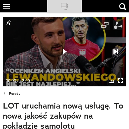
Skip
to
NATIONAL GEOGRAPHIC
main
content
TRAVELER
PODCASTY
Sklep
Newsletter
00:00 / 42:00
Cuda Polski
Porady
Wielki Konkurs Fotograficzny
LOT uruchamia nową usługę. To
Trendbook Podróżniczy
nowa jakość zakupów na
Polecane
pokładzie samolotu