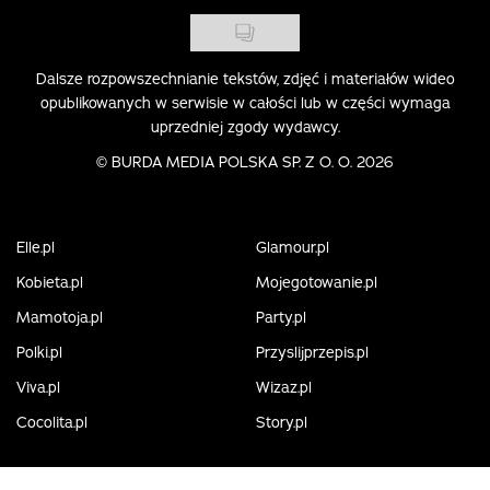
Dalsze rozpowszechnianie tekstów, zdjęć i materiałów wideo
opublikowanych w serwisie w całości lub w części wymaga
uprzedniej zgody wydawcy.
©
BURDA MEDIA POLSKA SP. Z O. O. 2026
Elle.pl
Glamour.pl
Kobieta.pl
Mojegotowanie.pl
Mamotoja.pl
Party.pl
Polki.pl
Przyslijprzepis.pl
Viva.pl
Wizaz.pl
Cocolita.pl
Story.pl