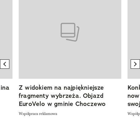
previous element
n
ina
Z widokiem na najpiękniejsze
Kon
fragmenty wybrzeża. Objazd
now
EuroVelo w gminie Choczewo
swoj
Współpraca reklamowa
Współp