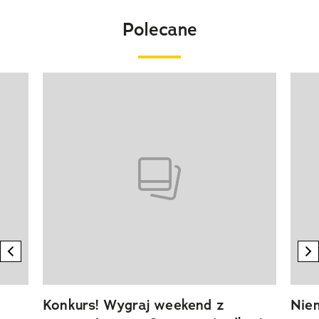
Polecane
Pokazywanie elementu 1 z 20
previous element
n
Konkurs! Wygraj weekend z
Niem