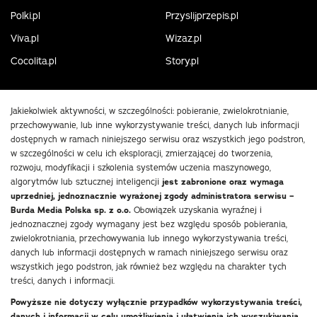
Polki.pl
Przyslijprzepis.pl
Viva.pl
Wizaz.pl
Cocolita.pl
Story.pl
Jakiekolwiek aktywności, w szczególności: pobieranie, zwielokrotnianie,
przechowywanie, lub inne wykorzystywanie treści, danych lub informacji
dostępnych w ramach niniejszego serwisu oraz wszystkich jego podstron,
w szczególności w celu ich eksploracji, zmierzającej do tworzenia,
rozwoju, modyfikacji i szkolenia systemów uczenia maszynowego,
algorytmów lub sztucznej inteligencji
jest zabronione oraz wymaga
uprzedniej, jednoznacznie wyrażonej zgody administratora serwisu –
Burda Media Polska sp. z o.o.
Obowiązek uzyskania wyraźnej i
jednoznacznej zgody wymagany jest bez względu sposób pobierania,
zwielokrotniania, przechowywania lub innego wykorzystywania treści,
danych lub informacji dostępnych w ramach niniejszego serwisu oraz
wszystkich jego podstron, jak również bez względu na charakter tych
treści, danych i informacji.
Powyższe nie dotyczy wyłącznie przypadków wykorzystywania treści,
danych i informacji w celu umożliwienia i ułatwienia ich wyszukiwania