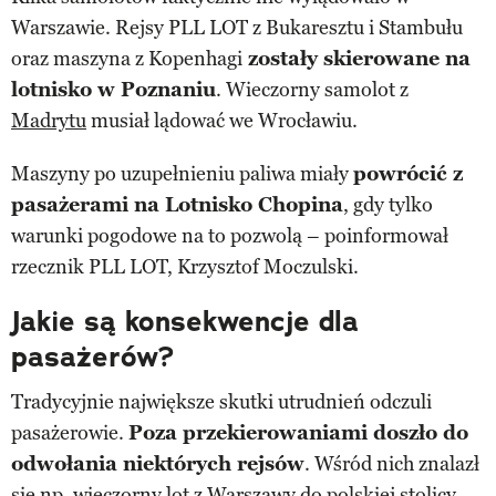
Warszawie. Rejsy PLL LOT z Bukaresztu i Stambułu
oraz maszyna z Kopenhagi
zostały skierowane na
lotnisko w Poznaniu
. Wieczorny samolot z
Madrytu
musiał lądować we Wrocławiu.
Maszyny po uzupełnieniu paliwa miały
powrócić z
pasażerami na Lotnisko Chopina
, gdy tylko
warunki pogodowe na to pozwolą – poinformował
rzecznik PLL LOT, Krzysztof Moczulski.
Jakie są konsekwencje dla
pasażerów?
Tradycyjnie największe skutki utrudnień odczuli
pasażerowie.
Poza przekierowaniami doszło do
odwołania niektórych rejsów
. Wśród nich znalazł
się np. wieczorny lot z Warszawy do
polskiej stolicy