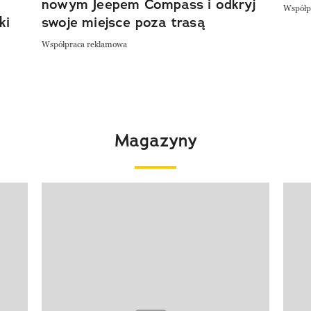
nowym Jeepem Compass i odkryj
Współp
ki
swoje miejsce poza trasą
Współpraca reklamowa
Magazyny
Pokazywanie elementu 1 z 4