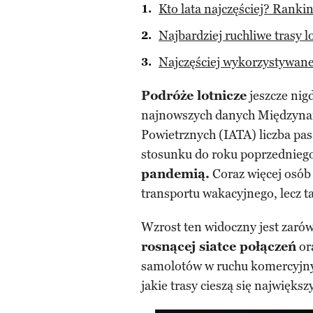
Kto lata najczęściej? Ranki
Najbardziej ruchliwe trasy l
Najczęściej wykorzystywan
Podróże lotnicze
jeszcze nigd
najnowszych danych Międzyna
Powietrznych (IATA) liczba pas
stosunku do roku poprzednieg
pandemią.
Coraz więcej osób 
transportu wakacyjnego, lecz t
Wzrost ten widoczny jest zarów
rosnącej siatce połączeń
or
samolotów w ruchu komercyjnym.
jakie trasy cieszą się najwięk