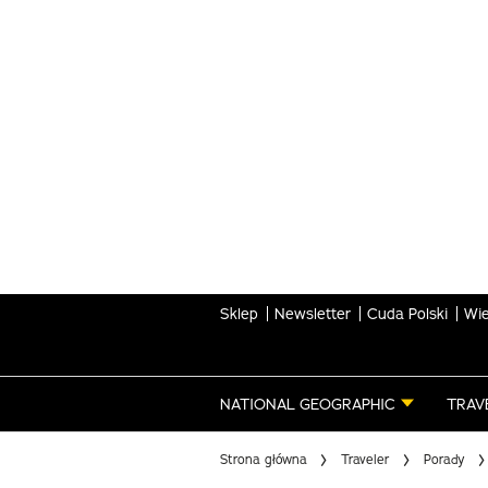
Skip
to
main
content
Sklep
Newsletter
Cuda Polski
Wie
NATIONAL GEOGRAPHIC
TRAV
Strona główna
Traveler
Porady