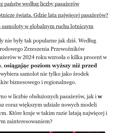
ng państw według liczby pasażerów
otnicze świata. Gdzie lata najwięcej pasażerów?
e samoloty w globalnym ruchu lotniczym
y nie były tak popularne jak dziś. Według
rodowego Zrzeszenia Przewoźników
ażerów w 2024 roku wzrosła o kilka procent w
o,
osiągając poziom wyższy niż przed
wybiera samolot nie tylko jako środek
akże biznesowego i regionalnego.
no w liczbie obsłużonych pasażerów, jak i
w
az coraz większym udziale nowych modeli
 Które kraje w takim razie latają najwięcej i
szym zainteresowaniem?