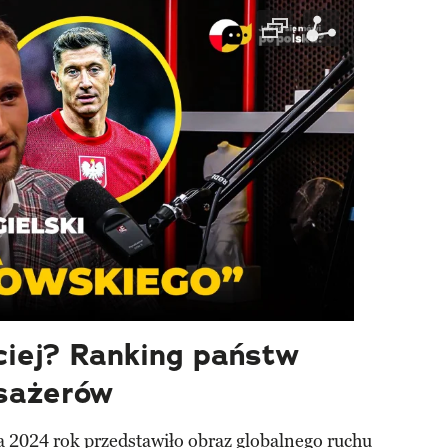
ciej? Ranking państw
asażerów
 2024 rok przedstawiło obraz globalnego ruchu