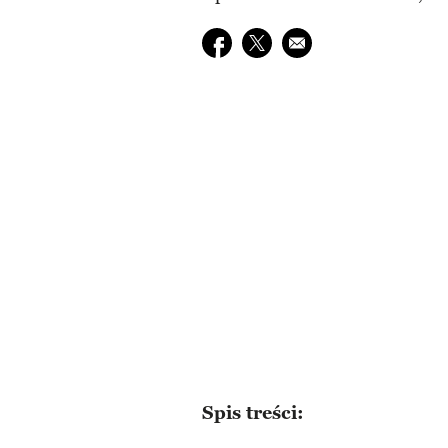
Udostępnij na facebook
Udostępnij na twitter
E-mail do przyjaciela
Spis treści: