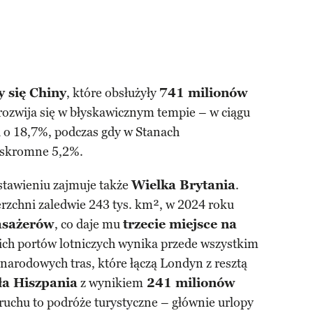
y się Chiny
, które obsłużyły
741 milionów
rozwija się w błyskawicznym tempie – w ciągu
a o 18,7%, podczas gdy w Stanach
 skromne 5,2%.
stawieniu zajmuje także
Wielka Brytania
.
erzchni zaledwie 243 tys. km², w 2024 roku
asażerów
, co daje mu
trzecie miejsce na
ich portów lotniczych wynika przede wszystkim
arodowych tras, które łączą Londyn z resztą
ła Hiszpania
z wynikiem
241 milionów
o ruchu to podróże turystyczne – głównie urlopy