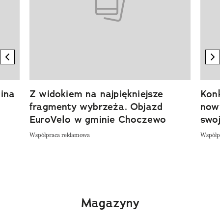
previous element
n
ina
Z widokiem na najpiękniejsze
Kon
fragmenty wybrzeża. Objazd
now
EuroVelo w gminie Choczewo
swoj
Współpraca reklamowa
Współp
Magazyny