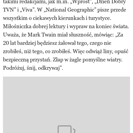
takimi redakcjami, jak m.in. „Wprost”, „Dzień Dobry
TVN” i „Viva”. W „National Geographic” pisze przede
wszystkim o ciekawych kierunkach i turystyce.
Miłośniczka dobrej lektury i wypraw na koniec świata.
Uważa, że Mark Twain miał słuszność, mówiąc: „Za
20 lat bardziej będziesz żałował tego, czego nie
zrobiłeś, niż tego, co zrobiłeś. Więc odwiąż liny, opuść
bezpieczną przystań. Złap w żagle pomyślne wiatry.
Podróżuj, śnij, odkrywaj”.