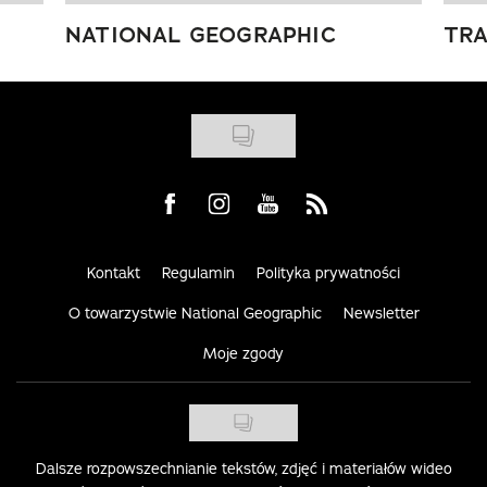
NATIONAL GEOGRAPHIC
TRA
Visit us on Facebook
Visit us on Instagram
Visit us on Youtube
Visit us on Rss
Kontakt
Regulamin
Polityka prywatności
O towarzystwie National Geographic
Newsletter
Moje zgody
Dalsze rozpowszechnianie tekstów, zdjęć i materiałów wideo