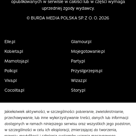
opublikowanych w serwisie w całości lub w części wymaga
uprzedniej zgody wydawcy.
©
BURDA MEDIA POLSKA SP. Z O. O. 2026
Elle.pl
Glamour.pl
Kobieta.pl
Mojegotowanie.pl
Mamotoja.pl
Party.pl
Polki.pl
Przyslijprzepis.pl
Viva.pl
Wizaz.pl
Cocolita.pl
Story.pl
Jakiekolwiek aktywności, w szczególności: pobieranie, zwielokrotnianie,
przechowywanie, lub inne wykorzystywanie treści, danych lub informacji
dostępnych w ramach niniejszego serwisu oraz wszystkich jego podstron,
w szczególności w celu ich eksploracji, zmierzającej do tworzenia,
rozwoju, modyfikacji i szkolenia systemów uczenia maszynowego,