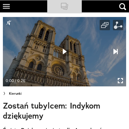
Skip
to
NATIONAL GEOGRAPHIC
main
content
TRAVELER
PODCASTY
Sklep
Newsletter
0:00 / 0:26
Cuda Polski
Kierunki
Wielki Konkurs Fotograficzny
Zostań tubylcem: Indykom
Trendbook Podróżniczy
dziękujemy
Polecane