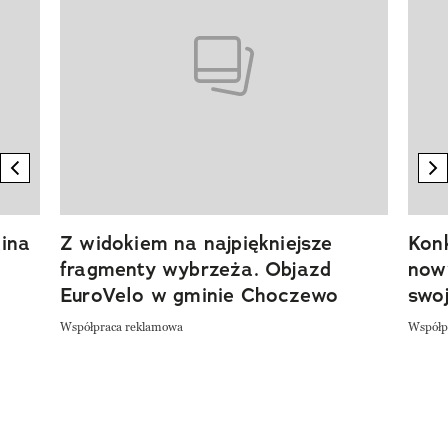
previous element
n
ina
Z widokiem na najpiękniejsze
Kon
fragmenty wybrzeża. Objazd
now
EuroVelo w gminie Choczewo
swoj
Współpraca reklamowa
Współp