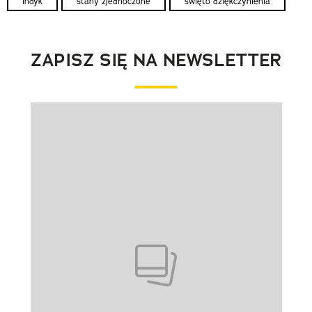
indyk
stany zjednoczone
święto dziękczynienia
ZAPISZ SIĘ NA NEWSLETTER
Pokazywanie elementu 1 z 1