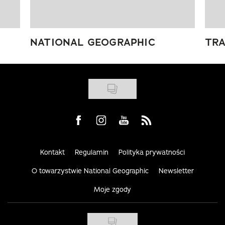
NATIONAL GEOGRAPHIC
TRA
Visit us on Facebook
Visit us on Instagram
Visit us on Youtube
Visit us on Rss
Kontakt
Regulamin
Polityka prywatności
O towarzystwie National Geographic
Newsletter
Moje zgody