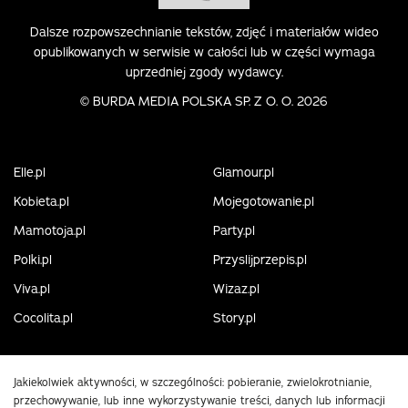
Dalsze rozpowszechnianie tekstów, zdjęć i materiałów wideo
opublikowanych w serwisie w całości lub w części wymaga
uprzedniej zgody wydawcy.
©
BURDA MEDIA POLSKA SP. Z O. O. 2026
Elle.pl
Glamour.pl
Kobieta.pl
Mojegotowanie.pl
Mamotoja.pl
Party.pl
Polki.pl
Przyslijprzepis.pl
Viva.pl
Wizaz.pl
Cocolita.pl
Story.pl
Jakiekolwiek aktywności, w szczególności: pobieranie, zwielokrotnianie,
przechowywanie, lub inne wykorzystywanie treści, danych lub informacji