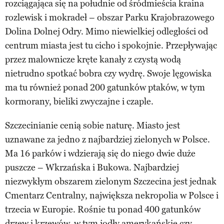
rozciągająca się na południe od śródmieścia kraina
rozlewisk i mokradeł – obszar Parku Krajobrazowego
Dolina Dolnej Odry. Mimo niewielkiej odległości od
centrum miasta jest tu cicho i spokojnie. Przepływając
przez malownicze kręte kanały z czystą wodą
nietrudno spotkać bobra czy wydrę. Swoje lęgowiska
ma tu również ponad 200 gatunków ptaków, w tym
kormorany, bieliki zwyczajne i czaple.
Szczecinianie cenią sobie naturę. Miasto jest
uznawane za jedno z najbardziej zielonych w Polsce.
Ma 16 parków i wdzierają się do niego dwie duże
puszcze – Wkrzańska i Bukowa. Najbardziej
niezwykłym obszarem zielonym Szczecina jest jednak
Cmentarz Centralny, największa nekropolia w Polsce i
trzecia w Europie. Rośnie tu ponad 400 gatunków
drzew i krzewów, w tym jodły amerykańskie czy