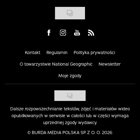
Visit us on Facebook
Visit us on Instagram
Visit us on Youtube
Visit us on Rss
Kontakt
Regulamin
Polityka prywatności
O towarzystwie National Geographic
Newsletter
Moje zgody
Dalsze rozpowszechnianie tekstów, zdjęć i materiałów wideo
opublikowanych w serwisie w całości lub w części wymaga
uprzedniej zgody wydawcy.
©
BURDA MEDIA POLSKA SP. Z O. O. 2026