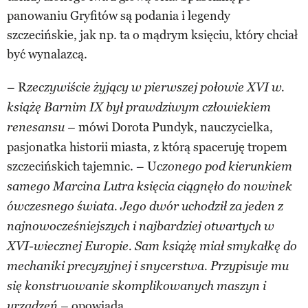
panowaniu Gryfitów są podania i legendy
szczecińskie, jak np. ta o mądrym księciu, który chciał
być wynalazcą.
– R
zeczywiście żyjący w pierwszej połowie XVI w.
książę Barnim IX był prawdziwym człowiekiem
mówi Dorota Pundyk, nauczycielka,
renesansu –
pasjonatka historii miasta, z którą spaceruję tropem
szczecińskich tajemnic. – U
czonego pod kierunkiem
samego Marcina Lutra księcia ciągnęło do nowinek
ówczesnego świata. Jego dwór uchodził za jeden z
najnowocześniejszych i najbardziej otwartych w
XVI-wiecznej Europie. Sam książę miał smykałkę do
mechaniki precyzyjnej i snycerstwa. Przypisuje mu
się konstruowanie skomplikowanych maszyn i
opowiada.
urządzeń –