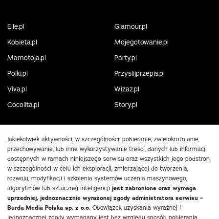
Elle.pl
Glamour.pl
Kobieta.pl
Mojegotowanie.pl
Mamotoja.pl
Party.pl
Polki.pl
Przyslijprzepis.pl
Viva.pl
Wizaz.pl
Cocolita.pl
Story.pl
Jakiekolwiek aktywności, w szczególności: pobieranie, zwielokrotnianie,
przechowywanie, lub inne wykorzystywanie treści, danych lub informacji
dostępnych w ramach niniejszego serwisu oraz wszystkich jego podstron,
w szczególności w celu ich eksploracji, zmierzającej do tworzenia,
rozwoju, modyfikacji i szkolenia systemów uczenia maszynowego,
algorytmów lub sztucznej inteligencji
jest zabronione oraz wymaga
uprzedniej, jednoznacznie wyrażonej zgody administratora serwisu –
Burda Media Polska sp. z o.o.
Obowiązek uzyskania wyraźnej i
jednoznacznej zgody wymagany jest bez względu sposób pobierania,