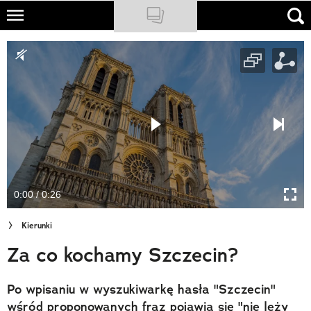
Skip
to
NATIONAL GEOGRAPHIC
main
content
TRAVELER
PODCASTY
Sklep
Newsletter
0:00 / 0:26
Cuda Polski
Kierunki
Wielki Konkurs Fotograficzny
Za co kochamy Szczecin?
Trendbook Podróżniczy
Po wpisaniu w wyszukiwarkę hasła "Szczecin"
Polecane
wśród proponowanych fraz pojawia się "nie leży