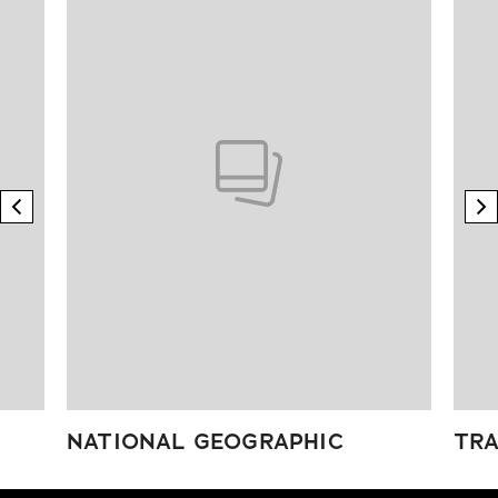
previous element
n
NATIONAL GEOGRAPHIC
TRA