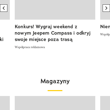
previous element
n
Konkurs! Wygraj weekend z
Niem
nowym Jeepem Compass i odkryj
Współp
ki
swoje miejsce poza trasą
Współpraca reklamowa
Magazyny
Pokazywanie elementu 1 z 4