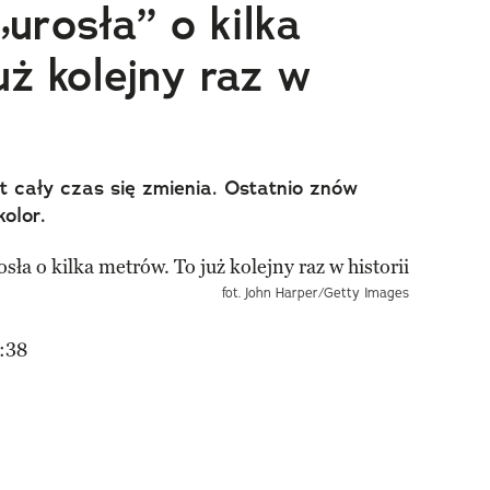
„urosła” o kilka
uż kolejny raz w
t cały czas się zmienia. Ostatnio znów
olor.
fot. John Harper/Getty Images
:38