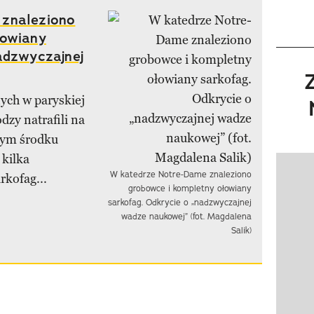
 znaleziono
łowiany
adzwyczajnej
ych w paryskiej
zy natrafili na
mym środku
 kilka
Pokazy
W katedrze Notre-Dame znaleziono
rkofag...
grobowce i kompletny ołowiany
sarkofag. Odkrycie o „nadzwyczajnej
wadze naukowej” (fot. Magdalena
Salik)