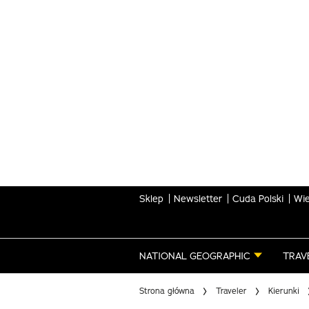
Skip
to
main
content
Sklep
Newsletter
Cuda Polski
Wie
NATIONAL GEOGRAPHIC
TRAV
Strona główna
Traveler
Kierunki