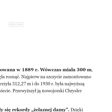
udowana w 1889 r. Wówczas miała 300 m
,
ęła rosnąć. Najpierw na szczycie zamontowano
erzyła 312,27 m i do 1930 r. była najwyższą
iecie. Przewyższył ją nowojorski Chrysler
y się rekordy „żelaznej damy”.
Dzięki