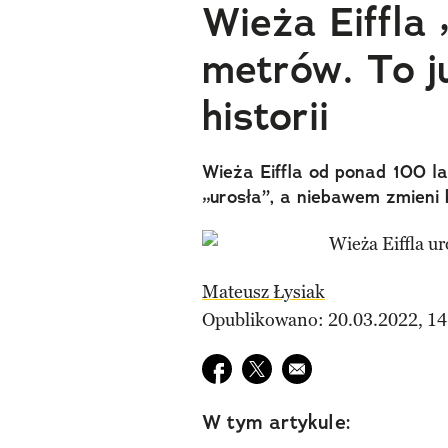
Wieża Eiffla 
metrów. To j
historii
Wieża Eiffla od ponad 100 la
„urosła”, a niebawem zmieni k
Mateusz Łysiak
Opublikowano: 20.03.2022, 14
Udostępnij na facebook
Udostępnij na twitter
E-mail do przyjaciela
W tym artykule: