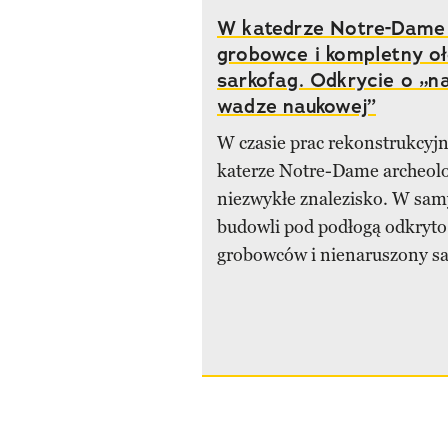
W katedrze Notre-Dame
grobowce i kompletny o
sarkofag. Odkrycie o „n
wadze naukowej”
W czasie prac rekonstrukcyjn
katerze Notre-Dame archeolod
niezwykłe znalezisko. W sa
budowli pod podłogą odkryto
grobowców i nienaruszony sa