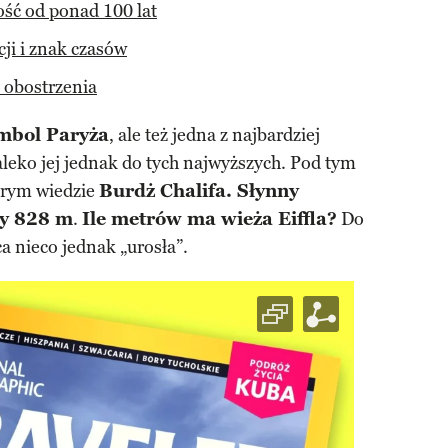
ość od ponad 100 lat
cji i znak czasów
 obostrzenia
ymbol Paryża
, ale też jedna z najbardziej
leko jej jednak do tych najwyższych. Pod tym
prym wiedzie
Burdż Chalifa. Słynny
zy 828 m
.
Ile metrów ma wieża Eiffla?
Do
 nieco jednak „urosła”.