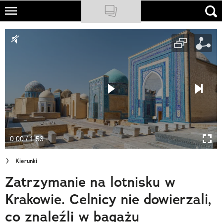
Skip
to
NATIONAL GEOGRAPHIC
main
content
TRAVELER
PODCASTY
Sklep
Newsletter
0:00 / 1:53
Cuda Polski
Kierunki
Wielki Konkurs Fotograficzny
Zatrzymanie na lotnisku w
Trendbook Podróżniczy
Krakowie. Celnicy nie dowierzali,
Polecane
co znaleźli w bagażu