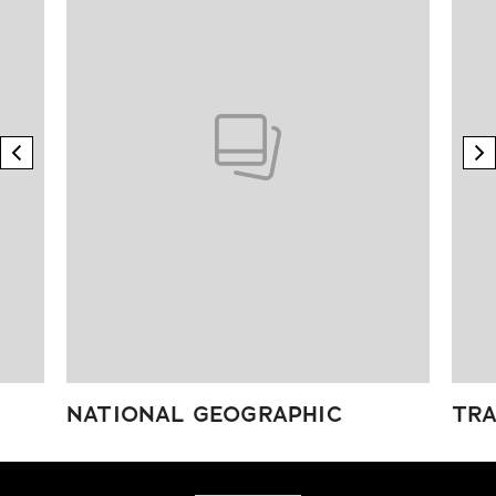
previous element
n
NATIONAL GEOGRAPHIC
TRA