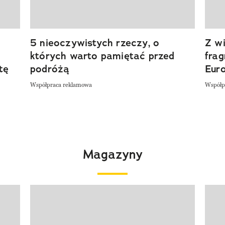
5 nieoczywistych rzeczy, o
Z wi
których warto pamiętać przed
fra
tę
podróżą
Eur
Współpraca reklamowa
Współp
Magazyny
Pokazywanie elementu 1 z 4