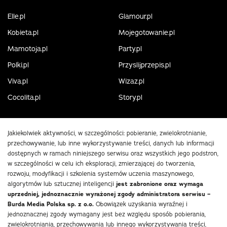
Elle.pl
Glamour.pl
Kobieta.pl
Mojegotowanie.pl
Mamotoja.pl
Party.pl
Polki.pl
Przyslijprzepis.pl
Viva.pl
Wizaz.pl
Cocolita.pl
Story.pl
Jakiekolwiek aktywności, w szczególności: pobieranie, zwielokrotnianie,
przechowywanie, lub inne wykorzystywanie treści, danych lub informacji
dostępnych w ramach niniejszego serwisu oraz wszystkich jego podstron,
w szczególności w celu ich eksploracji, zmierzającej do tworzenia,
rozwoju, modyfikacji i szkolenia systemów uczenia maszynowego,
algorytmów lub sztucznej inteligencji
jest zabronione oraz wymaga
uprzedniej, jednoznacznie wyrażonej zgody administratora serwisu –
Burda Media Polska sp. z o.o.
Obowiązek uzyskania wyraźnej i
jednoznacznej zgody wymagany jest bez względu sposób pobierania,
zwielokrotniania, przechowywania lub innego wykorzystywania treści,