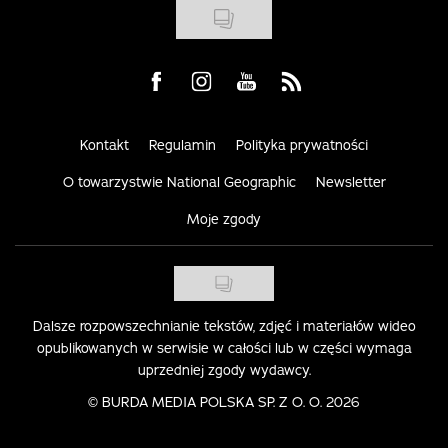
Visit us on Facebook
Visit us on Instagram
Visit us on Youtube
Visit us on Rss
Kontakt
Regulamin
Polityka prywatności
O towarzystwie National Geographic
Newsletter
Moje zgody
Dalsze rozpowszechnianie tekstów, zdjęć i materiałów wideo
opublikowanych w serwisie w całości lub w części wymaga
uprzedniej zgody wydawcy.
©
BURDA MEDIA POLSKA SP. Z O. O. 2026