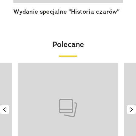
Wydanie specjalne "Historia czarów"
Polecane
Pokazywanie elementu 1 z 20
previous element
n