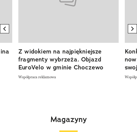
previous element
n
ina
Z widokiem na najpiękniejsze
Kon
fragmenty wybrzeża. Objazd
now
EuroVelo w gminie Choczewo
swoj
Współpraca reklamowa
Współp
Magazyny