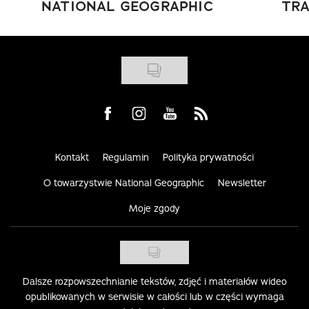
NATIONAL GEOGRAPHIC
TRA
Visit us on Facebook
Visit us on Instagram
Visit us on Youtube
Visit us on Rss
Kontakt
Regulamin
Polityka prywatności
O towarzystwie National Geographic
Newsletter
Moje zgody
Dalsze rozpowszechnianie tekstów, zdjęć i materiałów wideo
opublikowanych w serwisie w całości lub w części wymaga