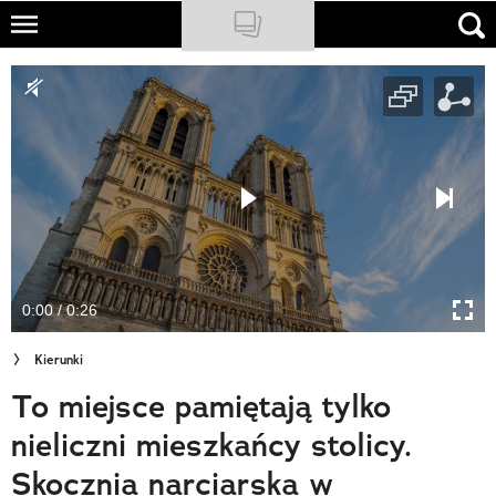
Skip
to
NATIONAL GEOGRAPHIC
main
content
TRAVELER
PODCASTY
Sklep
Newsletter
0:00 / 0:26
Cuda Polski
Kierunki
Wielki Konkurs Fotograficzny
To miejsce pamiętają tylko
Trendbook Podróżniczy
nieliczni mieszkańcy stolicy.
Polecane
Skocznia narciarska w