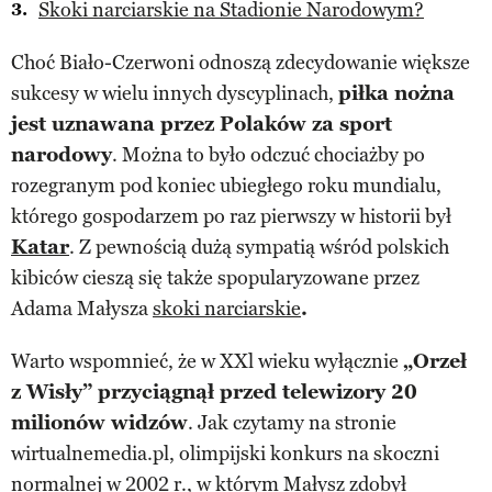
Skoki narciarskie na Stadionie Narodowym?
Choć Biało-Czerwoni odnoszą zdecydowanie większe
sukcesy w wielu innych dyscyplinach,
piłka nożna
jest uznawana przez Polaków za sport
narodowy
. Można to było odczuć chociażby po
rozegranym pod koniec ubiegłego roku mundialu,
którego gospodarzem po raz pierwszy w historii był
Katar
. Z pewnością dużą sympatią wśród polskich
kibiców cieszą się także spopularyzowane przez
Adama Małysza
skoki narciarskie
.
Warto wspomnieć, że w XXl wieku wyłącznie
„Orzeł
z Wisły” przyciągnął przed telewizory 20
milionów widzów
. Jak czytamy na stronie
wirtualnemedia.pl, olimpijski konkurs na skoczni
normalnej w 2002 r., w którym Małysz zdobył