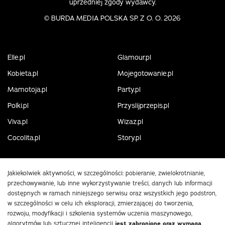
uprzedniej zgody wydawcy.
©
BURDA MEDIA POLSKA SP. Z O. O. 2026
Elle.pl
Glamour.pl
Kobieta.pl
Mojegotowanie.pl
Mamotoja.pl
Party.pl
Polki.pl
Przyslijprzepis.pl
Viva.pl
Wizaz.pl
Cocolita.pl
Story.pl
Jakiekolwiek aktywności, w szczególności: pobieranie, zwielokrotnianie,
przechowywanie, lub inne wykorzystywanie treści, danych lub informacji
dostępnych w ramach niniejszego serwisu oraz wszystkich jego podstron,
w szczególności w celu ich eksploracji, zmierzającej do tworzenia,
rozwoju, modyfikacji i szkolenia systemów uczenia maszynowego,
algorytmów lub sztucznej inteligencji
jest zabronione oraz wymaga