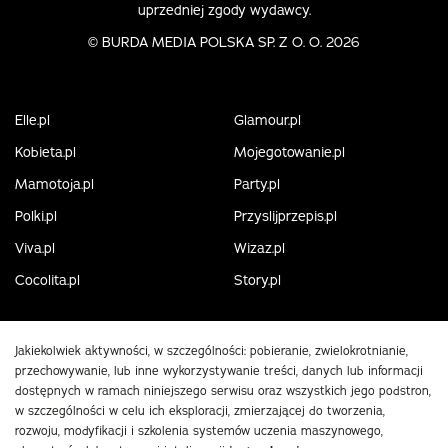
uprzedniej zgody wydawcy.
©
BURDA MEDIA POLSKA SP. Z O. O. 2026
Elle.pl
Glamour.pl
Kobieta.pl
Mojegotowanie.pl
Mamotoja.pl
Party.pl
Polki.pl
Przyslijprzepis.pl
Viva.pl
Wizaz.pl
Cocolita.pl
Story.pl
Jakiekolwiek aktywności, w szczególności: pobieranie, zwielokrotnianie,
przechowywanie, lub inne wykorzystywanie treści, danych lub informacji
dostępnych w ramach niniejszego serwisu oraz wszystkich jego podstron,
w szczególności w celu ich eksploracji, zmierzającej do tworzenia,
rozwoju, modyfikacji i szkolenia systemów uczenia maszynowego,