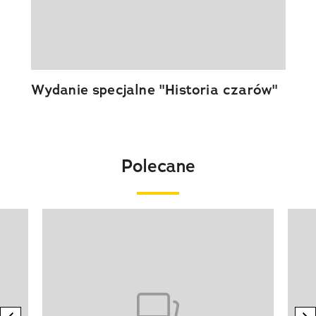
Wydanie specjalne "Historia czarów"
Polecane
Pokazywanie elementu 1 z 20
previous element
n