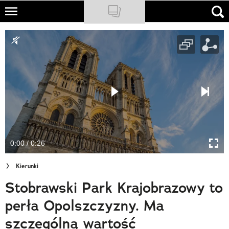
Skip
to
NATIONAL GEOGRAPHIC
main
content
TRAVELER
PODCASTY
Sklep
Newsletter
0:00 / 0:26
Cuda Polski
Kierunki
Wielki Konkurs Fotograficzny
Stobrawski Park Krajobrazowy to
Trendbook Podróżniczy
perła Opolszczyzny. Ma
Polecane
szczególną wartość