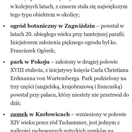
w kolejnych latach, z czasem stała się największym
tego typu obiektem w okolicy;
ogród botaniczny w Zagwiździu
– powstał w
latach 20. ubiegłego wieku przy tamtejszej parafii.
Inicjatorem założenia pięknego ogrodu był ks.
Franciszek Ogórek;
park w Pokoju
– założony w drugiej połowie
XVIII stulecia, z inicjatywy księcia Carla Christiana
Erdmanna von Wurtemberga. Park podzielony na
trzy części (angielską, krajobrazową i francuską)
powstał przy pałacu, który niestety nie przetrwał do
dziś;
zamek
w Karłowicach
– wzniesiony w połowie
XIV wieku przez ród Tschammer, jest jednym z
najlepiej zachowanych
gotyckich
zamków na