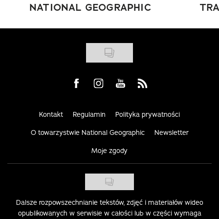
NATIONAL GEOGRAPHIC
TRA
Visit us on Facebook
Visit us on Instagram
Visit us on Youtube
Visit us on Rss
Kontakt
Regulamin
Polityka prywatności
O towarzystwie National Geographic
Newsletter
Moje zgody
Dalsze rozpowszechnianie tekstów, zdjęć i materiałów wideo
opublikowanych w serwisie w całości lub w części wymaga