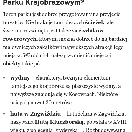
Parku Krajobrazowym?
Teren parku jest dobrze przygotowany na przyjęcie
turystów. Nie brakuje tam pieszych
ścieżek
, ale
świetnie rozwinięta jest także sieć
szlaków
rowerowych
, którymi można dotrzeć do najbardziej
malowniczych zakątków i największych atrakcji tego
miejsca. Wśród nich należy wymienić miejsca i
obiekty takie jak:
wydmy
– charakterystycznym elementem
tamtejszego krajobrazu są piaszczyste wydmy, a
najwyższe znajdują się w Kosowcach. Niektóre
osiągają nawet 30 metrów;
huta w Zagwiździu
– huta żelaza w Zagwiździu,
nazywana
Hutą Kluczborską
, powstała w XVIII
wieku, z polecenia Fryderyka II. Rozbudowywana