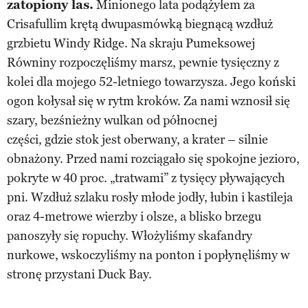
zatopiony las.
Minionego lata podążyłem za
Crisafullim krętą dwupasmówką biegnącą wzdłuż
grzbietu Windy Ridge. Na skraju Pumeksowej
Równiny rozpoczęliśmy marsz, pewnie tysięczny z
kolei dla mojego 52-letniego towarzysza. Jego koński
ogon kołysał się w rytm kroków. Za nami wznosił się
szary, bezśnieżny wulkan od północnej
części, gdzie stok jest oberwany, a krater – silnie
obnażony. Przed nami rozciągało się spokojne jezioro,
pokryte w 40 proc. „tratwami” z tysięcy pływających
pni. Wzdłuż szlaku rosły młode jodły, łubin i kastileja
oraz 4-metrowe wierzby i olsze, a blisko brzegu
panoszyły się ropuchy. Włożyliśmy skafandry
nurkowe, wskoczyliśmy na ponton i popłynęliśmy w
stronę przystani Duck Bay.