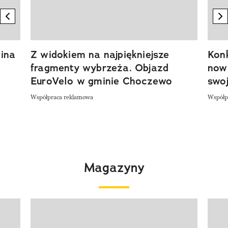
previous element
n
ina
Z widokiem na najpiękniejsze
Kon
fragmenty wybrzeża. Objazd
now
EuroVelo w gminie Choczewo
swoj
Współpraca reklamowa
Współp
Magazyny
Pokazywanie elementu 1 z 4