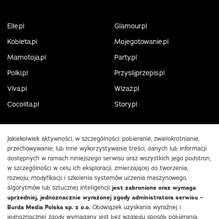
Elle.pl
Glamour.pl
Kobieta.pl
Mojegotowanie.pl
Mamotoja.pl
Party.pl
Polki.pl
Przyslijprzepis.pl
Viva.pl
Wizaz.pl
Cocolita.pl
Story.pl
Jakiekolwiek aktywności, w szczególności: pobieranie, zwielokrotnianie,
przechowywanie, lub inne wykorzystywanie treści, danych lub informacji
dostępnych w ramach niniejszego serwisu oraz wszystkich jego podstron,
w szczególności w celu ich eksploracji, zmierzającej do tworzenia,
rozwoju, modyfikacji i szkolenia systemów uczenia maszynowego,
algorytmów lub sztucznej inteligencji
jest zabronione oraz wymaga
uprzedniej, jednoznacznie wyrażonej zgody administratora serwisu –
Burda Media Polska sp. z o.o.
Obowiązek uzyskania wyraźnej i
jednoznacznej zgody wymagany jest bez względu sposób pobierania,