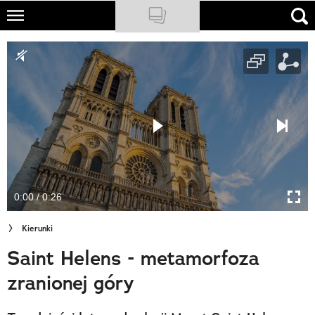
Skip
to
NATIONAL GEOGRAPHIC
main
content
TRAVELER
PODCASTY
Sklep
Newsletter
0:00 / 0:26
Cuda Polski
Kierunki
Wielki Konkurs Fotograficzny
Saint Helens - metamorfoza
Trendbook Podróżniczy
zranionej góry
Polecane