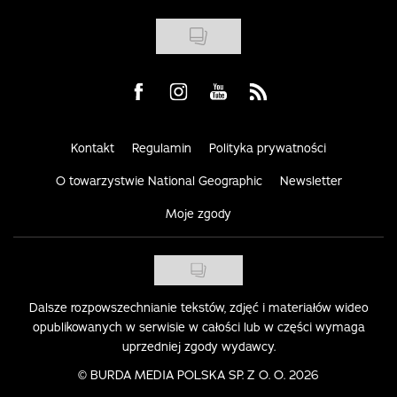
Visit us on Facebook
Visit us on Instagram
Visit us on Youtube
Visit us on Rss
Kontakt
Regulamin
Polityka prywatności
O towarzystwie National Geographic
Newsletter
Moje zgody
Dalsze rozpowszechnianie tekstów, zdjęć i materiałów wideo
opublikowanych w serwisie w całości lub w części wymaga
uprzedniej zgody wydawcy.
©
BURDA MEDIA POLSKA SP. Z O. O. 2026