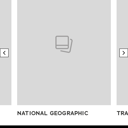
previous element
n
NATIONAL GEOGRAPHIC
TRA