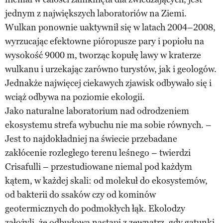
jednym z największych laboratoriów na Ziemi.
Wulkan ponownie uaktywnił się w latach 2004–2008,
wyrzucając efektowne pióropusze pary i popiołu na
wysokość 9000 m, tworząc kopułę lawy w kraterze
wulkanu i urzekając zarówno turystów, jak i geologów.
Jednakże najwięcej ciekawych zjawisk odbywało się i
wciąż odbywa na poziomie ekologii.
Jako naturalne laboratorium nad odrodzeniem
ekosystemu strefa wybuchu nie ma sobie równych. –
Jest to najdokładniej na świecie przebadane
zakłócenie rozległego terenu leśnego – twierdzi
Crisafulli – przestudiowane niemal pod każdym
kątem, w każdej skali: od molekuł do ekosystemów,
od bakterii do ssaków czy od kominów
geotermicznych do podmokłych łąk. Ekolodzy
założyli, że odbudowa nastąpi z zewnątrz, gdy gatunki