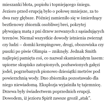
mieszanki błota, popiołu i topniejącego śniegu.
Jezioro przed erupcją było o połowę mniejsze, za to
dwa razy głębsze. Później zamieniło się w śmierdzący
beztlenowy zbiornik osobliwej brei, pokrytej
pływającą matą z pni drzew zerwanych z sąsiadujących
terenów. Niemal wszystkie dowody istnienia zwierząt
czy ludzi – domki kempingowe, drogi, obozowiska czy
puszki po piwie Olimpia – zniknęły. Jednak Smith
najlepiej pamięta coś, co nazwał skamieniałym lasem:
upiorne skupisko zatopionych, pozbawionych gałęzi
jodeł, pogrzebanych pionowo dziesiątki metrów pod
powierzchnią wody. Dno zbiornika pozostawało dla
niego niewiadomą. Eksplozja wyjaśniła tę tajemnicę.
Drzewa były świadectwem poprzednich erupcji.
Dowodem, iż jezioru Spirit zawsze groził „atak”.