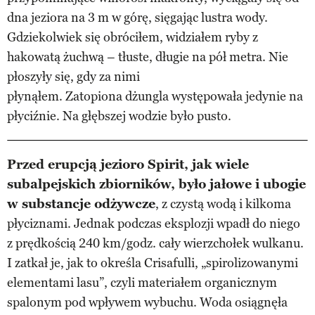
dna jeziora na 3 m w górę, sięgając lustra wody.
Gdziekolwiek się obróciłem, widziałem ryby z
hakowatą żuchwą – tłuste, długie na pół metra. Nie
płoszyły się, gdy za nimi
płynąłem. Zatopiona dżungla występowała jedynie na
płyciźnie. Na głębszej wodzie było pusto.
Przed erupcją jezioro Spirit, jak wiele
subalpejskich zbiorników, było jałowe i ubogie
w substancje odżywcze
, z czystą wodą i kilkoma
płyciznami. Jednak podczas eksplozji wpadł do niego
z prędkością 240 km/godz. cały wierzchołek wulkanu.
I zatkał je, jak to określa Crisafulli, „spirolizowanymi
elementami lasu”, czyli materiałem organicznym
spalonym pod wpływem wybuchu. Woda osiągnęła