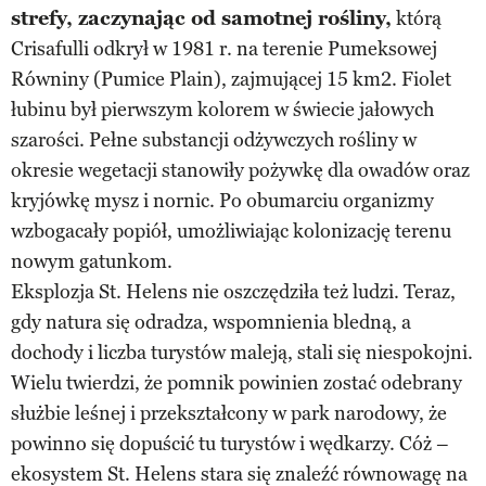
strefy, zaczynając od samotnej rośliny,
którą
Crisafulli odkrył w 1981 r. na terenie Pumeksowej
Równiny (Pumice Plain), zajmującej 15 km2. Fiolet
łubinu był pierwszym kolorem w świecie jałowych
szarości. Pełne substancji odżywczych rośliny w
okresie wegetacji stanowiły pożywkę dla owadów oraz
kryjówkę mysz i nornic. Po obumarciu organizmy
wzbogacały popiół, umożliwiając kolonizację terenu
nowym gatunkom.
Eksplozja St. Helens nie oszczędziła też ludzi. Teraz,
gdy natura się odradza, wspomnienia bledną, a
dochody i liczba turystów maleją, stali się niespokojni.
Wielu twierdzi, że pomnik powinien zostać odebrany
służbie leśnej i przekształcony w park narodowy, że
powinno się dopuścić tu turystów i wędkarzy. Cóż –
ekosystem St. Helens stara się znaleźć równowagę na