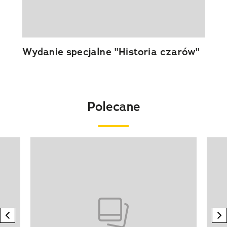
Wydanie specjalne "Historia czarów"
Polecane
Pokazywanie elementu 1 z 20
previous element
n