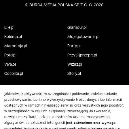
©
BURDA MEDIA POLSKA SP. Z O. O. 2026
Elle.pl
Glamour.pl
Kobieta.pl
Mojegotowanie.pl
Mamotoja.pl
Party.pl
Polki.pl
Przyslijprzepis.pl
Viva.pl
Wizaz.pl
Cocolita.pl
Story.pl
Jakiekolwiek aktywności, w szczególności: pobieranie, zwielokrotnianie,
przechowywanie, lub inne wykorzystywanie treści, danych lub informacji
dostępnych w ramach niniejszego serwisu oraz wszystkich jego podstron,
w szczególności w celu ich eksploracji, zmierzającej do tworzenia,
rozwoju, modyfikacji i szkolenia systemów uczenia maszynowego,
algorytmów lub sztucznej inteligencji
jest zabronione oraz wymaga
uprzedniej, jednoznacznie wyrażonej zgody administratora serwisu –