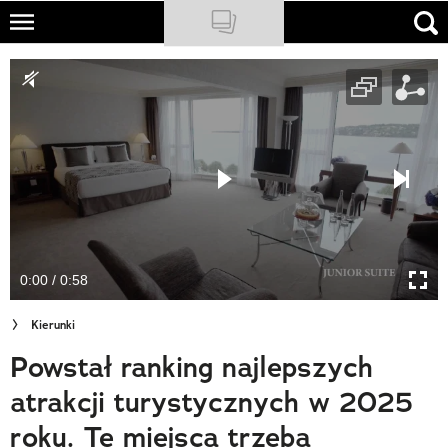
Skip
to
NATIONAL GEOGRAPHIC
main
content
TRAVELER
PODCASTY
Sklep
Newsletter
0:00 / 0:58
Cuda Polski
Kierunki
Wielki Konkurs Fotograficzny
Powstał ranking najlepszych
Trendbook Podróżniczy
atrakcji turystycznych w 2025
Polecane
roku. Te miejsca trzeba